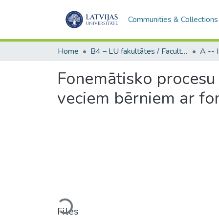
Communities & Collections
Home
B4 – LU fakultātes / Faculties of the UL
Fonemātisko procesu 
veciem bērniem ar fo
Loading...
Files