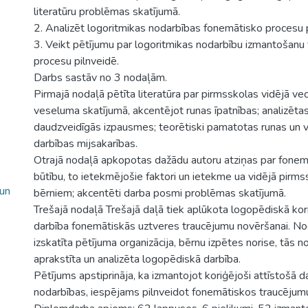
literatūru problēmas skatījumā.
2. Analizēt logoritmikas nodarbības fonemātisko procesu p
3. Veikt pētījumu par logoritmikas nodarbību izmantošanu
procesu pilnveidē.
Darbs sastāv no 3 nodaļām.
Pirmajā nodaļā pētīta literatūra par pirmsskolas vidējā ve
veseluma skatījumā, akcentējot runas īpatnības; analizēta
daudzveidīgās izpausmes; teorētiski pamatotas runas un 
darbības mijsakarības.
Otrajā nodaļā apkopotas dažādu autoru atziņas par fonem
būtību, to ietekmējošie faktori un ietekme ua vidējā pirm
 un
bērniem; akcentēti darba posmi problēmas skatījumā.
Trešajā nodaļā Trešajā daļā tiek aplūkota logopēdiskā kori
darbība fonemātiskās uztveres traucējumu novēršanai. N
izskatīta pētījuma organizācija, bērnu izpētes norise, tās no
aprakstīta un analizēta logopēdiskā darbība.
Pētījums apstiprināja, ka izmantojot koriģējoši attīstošā d
nodarbības, iespējams pilnveidot fonemātiskos traucējum