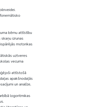
ilnveidei.
 fonemātisko
cuma bērnu attīstību
s skaņu izrunas
vispārējās motorikas
ātiskās uztveres
sskolas vecuma
ģējoši attīstošā
odaļas apakšnodaļās
sacījumi un analīze,
arbībā logoritmikas
us.