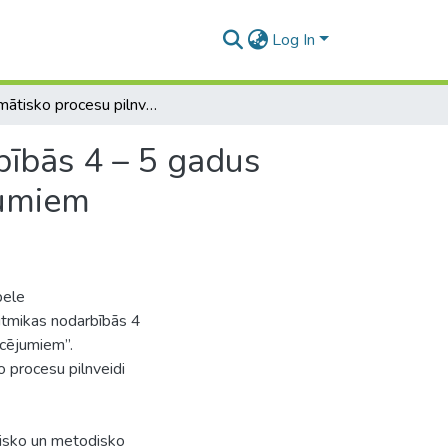
Log In
Fonemātisko procesu pilnveide logoritmikas nodarbībās 4 – 5 gadus veciem bērniem ar fonētiski fonemātiskiem traucējumiem
bībās 4 – 5 gadus
jumiem
bele
itmikas nodarbībās 4
ucējumiem”.
o procesu pilnveidi
disko un metodisko