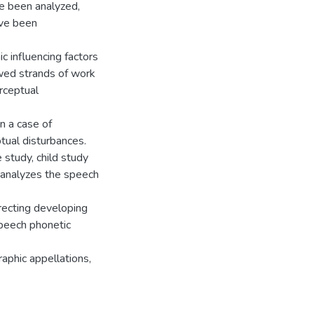
ve been analyzed,
ave been
c influencing factors
ewed strands of work
rceptual
in a case of
tual disturbances.
 study, child study
d analyzes the speech
recting developing
 speech phonetic
aphic appellations,