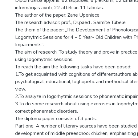
Diplomdarba apjoms: 62 lappuses, 6 pielikumi, 52 izmantot
informācijas avoti, 22 attēli un 11 tabulas.
The author of the paper: Zane Upeniece
The research advisor: prof., Dr.paed . Sarmīte Tūbele
The them of the paper: „The Development of Phonologic
Logorhytmic Sessions for 4 – 5 Year- Old Children with 
Impairments”.
The aim of research. To study theory and prove in practice 
using logorhytmic sessions.
To reach the aim the following tasks have been posed:
1.To get acquainted with cognitions of differentauthors ab
psychological, educational, loghopetic and methodical lit
view.
2.To analyze in logorhytmic sessions to phonematic impai
3.To do some research about using exercises in logorhytm
correct phonematic disorders.
The diploma paper consists of 3 parts.
Part one. A number of literary sources have been studied 
development of middle preeschool children, emphasizing pe