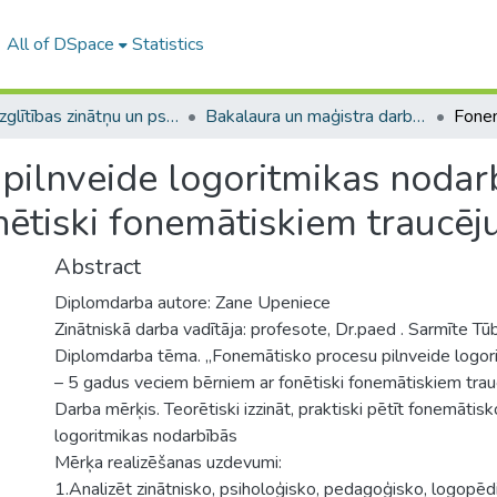
All of DSpace
Statistics
A -- Izglītības zinātņu un psiholoģijas fakultāte / Faculty of Education Sciences and Psychology
Bakalaura un maģistra darbi (PPMF) / Bachelor's and Master's theses
pilnveide logoritmikas nodar
nētiski fonemātiskiem traucē
Abstract
Diplomdarba autore: Zane Upeniece
Zinātniskā darba vadītāja: profesote, Dr.paed . Sarmīte Tū
Diplomdarba tēma. „Fonemātisko procesu pilnveide logor
– 5 gadus veciem bērniem ar fonētiski fonemātiskiem tra
Darba mērķis. Teorētiski izzināt, praktiski pētīt fonemātisk
logoritmikas nodarbībās
Mērķa realizēšanas uzdevumi:
1.Analizēt zinātnisko, psiholoģisko, pedagoģisko, logopē