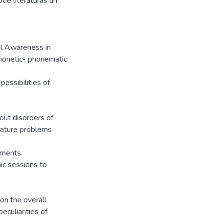
ie literatūras un
al Awareness in
Phonetic- phonematic
possibilities of
out disorders of
erature problems
rments.
ic sessions to
on the overall
culiarities of