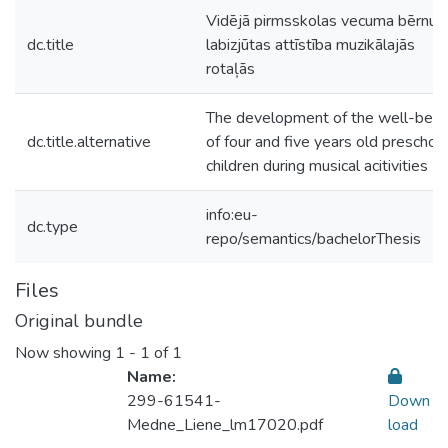
Vidējā pirmsskolas vecuma bērnu
dc.title
labizjūtas attīstība muzikālajās
rotaļās
The development of the well-bein
dc.title.alternative
of four and five years old preschoo
children during musical acitivities
info:eu-
dc.type
repo/semantics/bachelorThesis
Files
Original bundle
Now showing
1 - 1 of 1
Name:
299-61541-
Down
Medne_Liene_lm17020.pdf
load