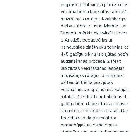
empīriski pētīt vidējā pirmsskolas
vecuma bērnu labizjūtas sekmēšan
muzikālajās rotaļās. Kvalifikācijas
darba autore ir Liene Medne. Lai
īstenotu mērķi tiek izvirzīti uzdevum
1.Analizēt pedagoģijas un
psiholoģijas zinātnieku teorijas par
4-5 gadīgu bērnu labizjūtas nozīmi
audzināšanas procesā. 2.Pētīt
labizjūtas veicināšanas iespējas
muzikālajās rotaļās. 3.Empīriski
pārbaudīt bērna labizjūtas
veicināšanas iespējas muzikālajās
rotaļās. 4.Izstrādāt ieteikumus 4-5
gadīgu bērnu labizjūtas veicināšanai
izmantojot muzikālās rotaļas. Darb
teorētiskajā daļā izmantota
pedagoģijas un psiholoģijas