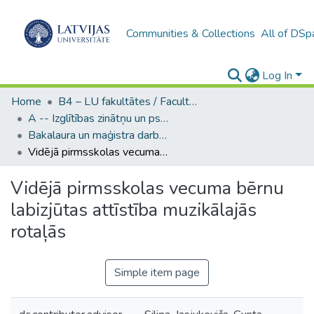
Communities & Collections
All of DSp
Log In
Home
B4 – LU fakultātes / Faculties of the UL
A -- Izglītības zinātņu un psiholoģijas fakultāte / Faculty of Education Sciences and Psychology
Bakalaura un maģistra darbi (PPMF) / Bachelor's and Master's theses
Vidējā pirmsskolas vecuma bērnu labizjūtas attīstība muzikālajās rotaļās
Vidējā pirmsskolas vecuma bērnu
labizjūtas attīstība muzikālajās
rotaļās
Simple item page