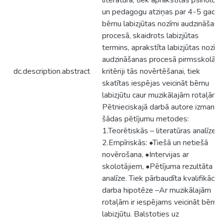
literatūra, tiek aprakstītas psiholog
un pedagogu atziņas par 4-5 gadī
bērnu labizjūtas nozīmi audzināšan
procesā, skaidrots labizjūtas
termins, aprakstīta labizjūtas nozī
audzināšanas procesā pirmsskolā u
dc.description.abstract
kritēriji tās novērtēšanai, tiek
skatītas iespējas veicināt bērnu
labizjūtu caur muzikālajām rotaļām.
Pētnieciskajā darbā autore izmanto
šādas pētījumu metodes:
1.Teorētiskās – literatūras analīze;
2.Empīriskās: •Tiešā un netiešā
novērošana, •Intervijas ar
skolotājiem, •Pētījuma rezultāta
analīze. Tiek pārbaudīta kvalifikācij
darba hipotēze –Ar muzikālajām
rotaļām ir iespējams veicināt bērnu
labizjūtu. Balstoties uz