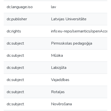
dc.language.iso
lav
dc.publisher
Latvijas Universitāte
dc.rights
info:eu-repo/semantics/openAcces
dc.subject
Pirmsskolas pedagoģija
dc.subject
Mūzika
dc.subject
Labizjūta
dc.subject
Vajadzības
dc.subject
Rotaļas
dc.subject
Novērošana