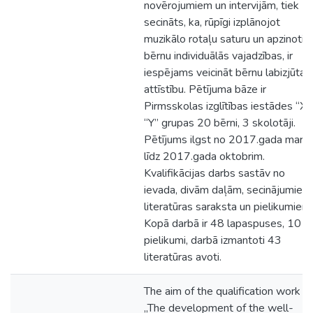
novērojumiem un intervijām, tiek
secināts, ka, rūpīgi izplānojot
muzikālo rotaļu saturu un apzinotie
bērnu individuālās vajadzības, ir
iespējams veicināt bērnu labizjūtas
attīstību. Pētījuma bāze ir
Pirmsskolas izglītības iestādes “X”
“Y” grupas 20 bērni, 3 skolotāji.
Pētījums ilgst no 2017.gada marta
līdz 2017.gada oktobrim.
Kvalifikācijas darbs sastāv no
ievada, divām daļām, secinājumiem
literatūras saraksta un pielikumiem.
Kopā darbā ir 48 lapaspuses, 10
pielikumi, darbā izmantoti 43
literatūras avoti.
The aim of the qualification work
„The development of the well-