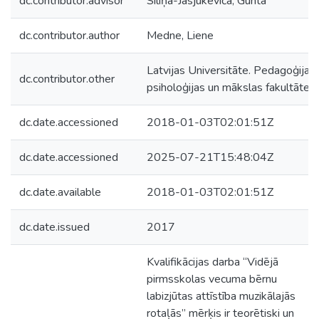
dc.contributor.advisor
Siliņa-Jasjukeviča, Gunta
dc.contributor.author
Medne, Liene
Latvijas Universitāte. Pedagoģijas,
dc.contributor.other
psiholoģijas un mākslas fakultāte
dc.date.accessioned
2018-01-03T02:01:51Z
dc.date.accessioned
2025-07-21T15:48:04Z
dc.date.available
2018-01-03T02:01:51Z
dc.date.issued
2017
Kvalifikācijas darba “Vidējā
pirmsskolas vecuma bērnu
labizjūtas attīstība muzikālajās
rotaļās” mērķis ir teorētiski un