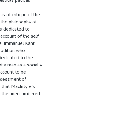
aistītās patības
s of critique of the
 the philosophy of
s dedicated to
account of the self
cke, Immanuel Kant
radition who
 dedicated to the
of a man as a socially
account to be
 assessment of
s that MacIntyre's
of the unencumbered