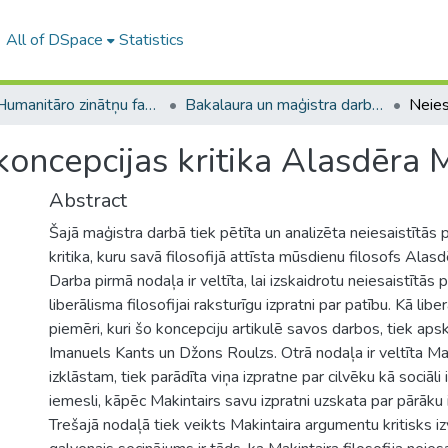
All of DSpace
Statistics
A -- Humanitāro zinātņu fakultāte / Faculty of Humanities
Bakalaura un maģistra darbi (HZF) / Bachelor's and Master's theses
koncepcijas kritika Alasdēra M
Abstract
Šajā maģistra darbā tiek pētīta un analizēta neiesaistītās 
kritika, kuru savā filosofijā attīsta mūsdienu filosofs Alasd
Darba pirmā nodaļa ir veltīta, lai izskaidrotu neiesaistītās
liberālisma filosofijai raksturīgu izpratni par patību. Kā libe
piemēri, kuri šo koncepciju artikulē savos darbos, tiek aps
Imanuels Kants un Džons Roulzs. Otrā nodaļa ir veltīta Mak
izklāstam, tiek parādīta viņa izpratne par cilvēku kā sociāli 
iemesli, kāpēc Makintairs savu izpratni uzskata par pārāku i
Trešajā nodaļā tiek veikts Makintaira argumentu kritisks 