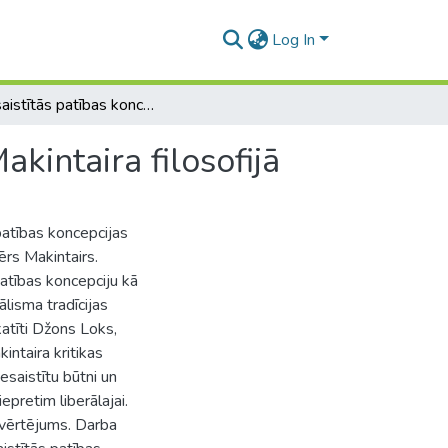
Log In
Neiesaistītās patības koncepcijas kritika Alasdēra Makintaira filosofijā
akintaira filosofijā
patības koncepcijas
ērs Makintairs.
 patības koncepciju kā
rālisma tradīcijas
katīti Džons Loks,
intaira kritikas
iesaistītu būtni un
epretim liberālajai.
izvērtējums. Darba