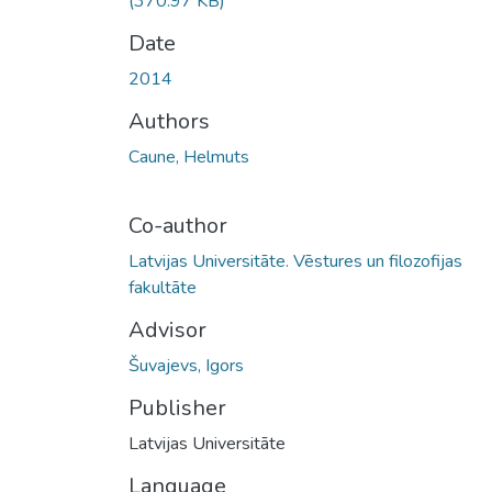
(370.97 KB)
Date
2014
Authors
Caune, Helmuts
Co-author
Latvijas Universitāte. Vēstures un filozofijas
fakultāte
Advisor
Šuvajevs, Igors
Publisher
Latvijas Universitāte
Language