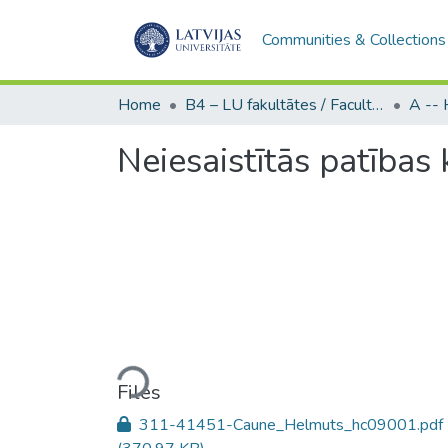
Communities & Collections
Home
B4 – LU fakultātes / Faculties of the UL
Neiesaistītās patības 
Loading...
Files
311-41451-Caune_Helmuts_hc09001.pdf