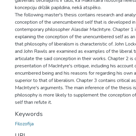
galvenais secinājums ir tāds, ka Makintaira filosofija neies
koncepciju drīzāk papildina, nekā atspēko.
The following master's thesis contains research and analysi
conception of the unencumbered self that is developed in
contemporary philosopher Alasdair MacIntyre. Chapter 1 i
explaining the conception of the unencumbered self as an 
that philosophy of liberalism is characteristic of. John Lo
and John Rawls are examined as examples of the liberal t
articulate the said conception in their works. Chapter 2 is
presentation of MacIntyre's critique, including his account 
encumbered being and his reasons for regarding his own 
superior to that of liberalism. Chapter 3 contains critical
MacIntyre's arguments. The main inference of the thesis i
philosophy is more likely to supplement the conception 
self than refute it.
Keywords
Filozofija
URI