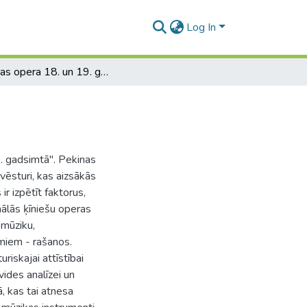
Log In
Pekinas opera 18. un 19. gadsimtā
. gadsimtā". Pekinas
 vēsturi, kas aizsākās
r izpētīt faktorus,
nālās ķīniešu operas
 mūziku,
miem - rašanos.
iskajai attīstībai
vides analīzei un
ā, kas tai atnesa