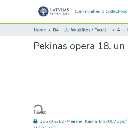
Communities & Collections
Home
B4 – LU fakultātes / Faculties of the UL
Pekinas opera 18. un
Loading...
Files
306-95268-Meirane_Karina_km20070.pdf