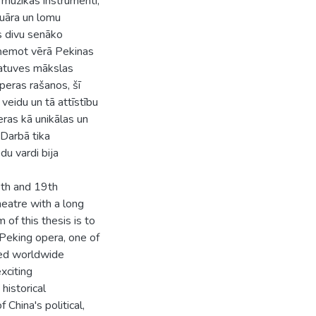
 mūzikas instrumenti,
tuāra un lomu
s divu senāko
 ņemot vērā Pekinas
katuves mākslas
peras rašanos, šī
veidu un tā attīstību
peras kā unikālas un
 Darbā tika
du vardi bija
18th and 19th
heatre with a long
of this thesis is to
 Peking opera, one of
ned worldwide
xciting
historical
China's political,