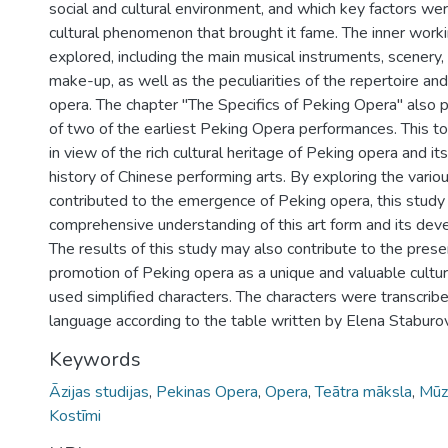
social and cultural environment, and which key factors wer
cultural phenomenon that brought it fame. The inner worki
explored, including the main musical instruments, scenery
make-up, as well as the peculiarities of the repertoire an
opera. The chapter "The Specifics of Peking Opera" also p
of two of the earliest Peking Opera performances. This t
in view of the rich cultural heritage of Peking opera and it
history of Chinese performing arts. By exploring the variou
contributed to the emergence of Peking opera, this study
comprehensive understanding of this art form and its dev
The results of this study may also contribute to the prese
promotion of Peking opera as a unique and valuable cultu
used simplified characters. The characters were transcribe
language according to the table written by Elena Staburo
Keywords
Āzijas studijas
,
Pekinas Opera
,
Opera
,
Teātra māksla
,
Mūzi
Kostīmi