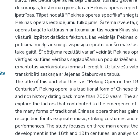
slavu. Tiek pētīta operas iekšējā darbība, tostarp galvenie
dekorācijas, kostīmi un grims, kā arī Pekinas operas reper
īpatnības. Tāpat nodaļā "Pekinas operas specifika" sniegt
Pekinas operas iestudējumu tulkojums. Šī tēma izvēlēta,
operas bagāto kultūras mantojumu un tās nozīmi Ķīnas s
vēsturē. Izpētot dažādos faktorus, kas veicināja Pekinas o
pētījuma mērķis ir sniegt vispusīgu izpratni par šo mākslas 
laika gaitā. Šī pētījuma rezultāti var arī veicināt Pekinas o
vērtīgas kultūras vērtības saglabāšanu un popularizēšanu.
izmantotas vienkāršotas formas hieroglifi. Uz latviešu valo
āte
transkribēti saskaņa ar Jeļenas Staburovas tabulu.
The title of this bachelor thesis is "Peking Opera in the 
Centuries". Peking opera is a traditional form of Chinese t
and rich history dating back more than 2000 years. The aim 
explore the factors that contributed to the emergence of
the many forms of traditional Chinese opera that has gai
recognition for its exquisite music, striking costumes and e
performances. The study focuses on three main areas: the 
development in the 18th and 19th centuries, an analysis of 