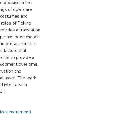
e decisive in the
ngs of opera are
, costumes and
d roles of Peking
rovides a translation
opic has been chosen
s importance in the
s factors that
 aims to provide a
elopment over time.
rvation and
ral asset. The work
d into Latvian
va.
kas instrumenti
,