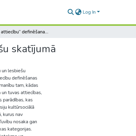
Log In
“Tuvu attiecību” definēšanas principi geju un lesbiešu skatījumā
ešu skatījumā
u un lesbiešu
tiecību definēšanas
zmanību tam, kādas
 un tuvas attiecības,
s parādības, kas
iju kultūrsociālā
, kurus nav
. Tuvību nosaka gan
kas kategorijas.