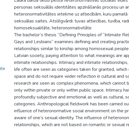
Lauka darbā tikusi pētīta heteronormatīvas sociālās vides
personas seksuālās identitātes apzināšanās procesu un an
heteronormativitātes ietekme uz attiecībām, kuru pamatā 
seksuālas saites. Atslēgvārdi: tuvas attiecības, tuvība, rad
homoseksualitāte, heteronormativitāte
The bachelor’s thesis “Defining Principles of “Intimate R
Gays and Lesbians” examines defining and creating practic
relationships similar to kinship among homosexual people
Latvian society, paying attention to what meanings are ap
intimate relationships. Intimacy and intimate relationships
āte
life often are seen as categories taken for granted, which 
space and do not require wider reflection in cultural and soc
research are seen as complex phenomena, which cannot b
only within private or only within public space. Intimacy h
profoundly subjective and emotional as well as cultural, soc
categories. Anthropological fieldwork has been carried ou
influence of heteronormative social environment on the p
aware of one’s sexual identity. The influence of heteronor
relationships, which are not based on romantic or sexual r