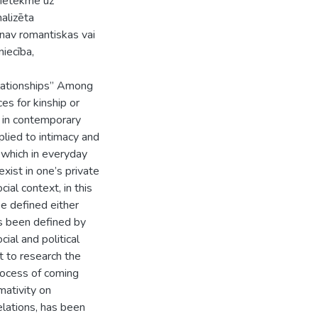
 ietekme uz
alizēta
nav romantiskas vai
niecība,
elationships” Among
es for kinship or
 in contemporary
plied to intimacy and
, which in everyday
exist in one’s private
ial context, in this
e defined either
as been defined by
ial and political
t to research the
rocess of coming
mativity on
elations, has been