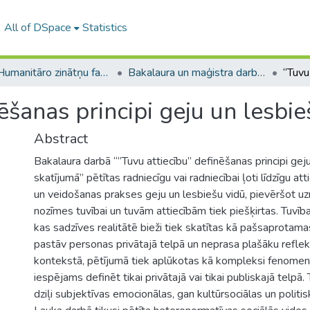
All of DSpace
Statistics
A -- Humanitāro zinātņu fakultāte / Faculty of Humanities
Bakalaura un maģistra darbi (HZF) / Bachelor's and Master's theses
nēšanas principi geju un lesbi
Abstract
Bakalaura darbā “”Tuvu attiecību” definēšanas principi gej
skatījumā” pētītas radniecīgu vai radniecībai ļoti līdzīgu at
un veidošanas prakses geju un lesbiešu vidū, pievēršot u
nozīmes tuvībai un tuvām attiecībām tiek piešķirtas. Tuvība
kas sadzīves realitātē bieži tiek skatītas kā pašsaprotama
pastāv personas privātajā telpā un neprasa plašāku refleks
kontekstā, pētījumā tiek aplūkotas kā kompleksi fenomeni
iespējams definēt tikai privātajā vai tikai publiskajā telpā
dziļi subjektīvas emocionālas, gan kultūrsociālas un politis