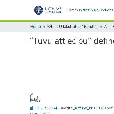
Communities & Collections
Home
B4 – LU fakultātes / Faculties of the UL
“Tuvu attiecību” defi
Loading...
Files
306-59184-Rudzite_Katrina_kk11160.pdf