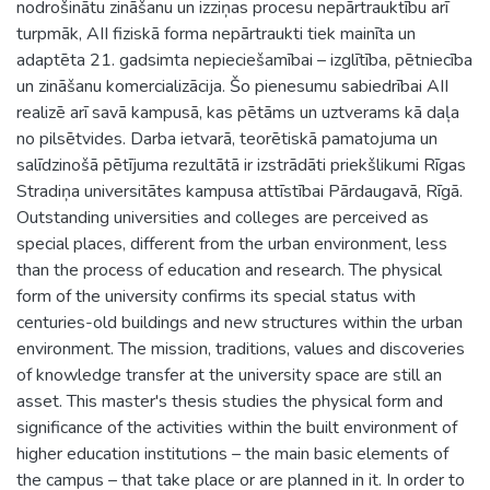
nodrošinātu zināšanu un izziņas procesu nepārtrauktību arī
turpmāk, AII fiziskā forma nepārtraukti tiek mainīta un
adaptēta 21. gadsimta nepieciešamībai – izglītība, pētniecība
un zināšanu komercializācija. Šo pienesumu sabiedrībai AII
realizē arī savā kampusā, kas pētāms un uztverams kā daļa
no pilsētvides. Darba ietvarā, teorētiskā pamatojuma un
salīdzinošā pētījuma rezultātā ir izstrādāti priekšlikumi Rīgas
Stradiņa universitātes kampusa attīstībai Pārdaugavā, Rīgā.
Outstanding universities and colleges are perceived as
special places, different from the urban environment, less
than the process of education and research. The physical
form of the university confirms its special status with
centuries-old buildings and new structures within the urban
environment. The mission, traditions, values and discoveries
of knowledge transfer at the university space are still an
asset. This master's thesis studies the physical form and
significance of the activities within the built environment of
higher education institutions – the main basic elements of
the campus – that take place or are planned in it. In order to