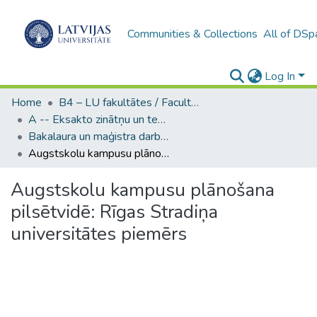
Communities & Collections
All of DSp
Log In
Home
B4 – LU fakultātes / Faculties of the UL
A -- Eksakto zinātņu un tehnoloģiju fakultāte / Faculty of Science and Technology
Bakalaura un maģistra darbi (EZTF) / Bachelor's and Master's theses
Augstskolu kampusu plānošana pilsētvidē: Rīgas Stradiņa universitātes piemērs
Augstskolu kampusu plānošana
pilsētvidē: Rīgas Stradiņa
universitātes piemērs