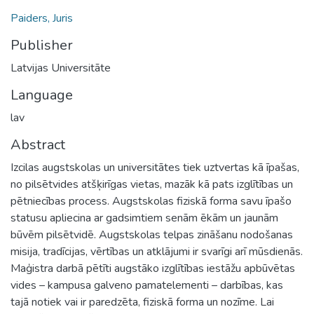
Paiders, Juris
Publisher
Latvijas Universitāte
Language
lav
Abstract
Izcilas augstskolas un universitātes tiek uztvertas kā īpašas,
no pilsētvides atšķirīgas vietas, mazāk kā pats izglītības un
pētniecības process. Augstskolas fiziskā forma savu īpašo
statusu apliecina ar gadsimtiem senām ēkām un jaunām
būvēm pilsētvidē. Augstskolas telpas zināšanu nodošanas
misija, tradīcijas, vērtības un atklājumi ir svarīgi arī mūsdienās.
Maģistra darbā pētīti augstāko izglītības iestāžu apbūvētas
vides – kampusa galveno pamatelementi – darbības, kas
tajā notiek vai ir paredzēta, fiziskā forma un nozīme. Lai