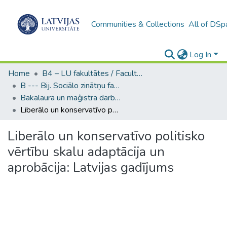
Communities & Collections
All of DSp
Log In
Home
B4 – LU fakultātes / Faculties of the UL
B --- Bij. Sociālo zinātņu fakultātes noslēguma darbi / Faculty of Social Sciences - Graduate works
Bakalaura un maģistra darbi (SZF) / Bachelor's and Master's theses
Liberālo un konservatīvo politisko vērtību skalu adaptācija un aprobācija: Latvijas gadījums
Liberālo un konservatīvo politisko
vērtību skalu adaptācija un
aprobācija: Latvijas gadījums