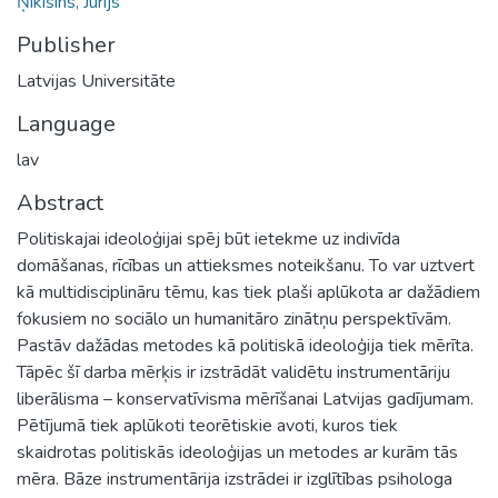
Ņikišins, Jurijs
Publisher
Latvijas Universitāte
Language
lav
Abstract
Politiskajai ideoloģijai spēj būt ietekme uz indivīda
domāšanas, rīcības un attieksmes noteikšanu. To var uztvert
kā multidisciplināru tēmu, kas tiek plaši aplūkota ar dažādiem
fokusiem no sociālo un humanitāro zinātņu perspektīvām.
Pastāv dažādas metodes kā politiskā ideoloģija tiek mērīta.
Tāpēc šī darba mērķis ir izstrādāt validētu instrumentāriju
liberālisma – konservatīvisma mērīšanai Latvijas gadījumam.
Pētījumā tiek aplūkoti teorētiskie avoti, kuros tiek
skaidrotas politiskās ideoloģijas un metodes ar kurām tās
mēra. Bāze instrumentārija izstrādei ir izglītības psihologa