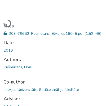
Loading...
Files
309-69682-Pusmucans_Elvis_ep16046.pdf
(1.52 MB)
Date
2019
Authors
Pušmucāns, Elvis
Co-author
Latvijas Universitāte. Sociālo zinātņu fakultāte
Advisor