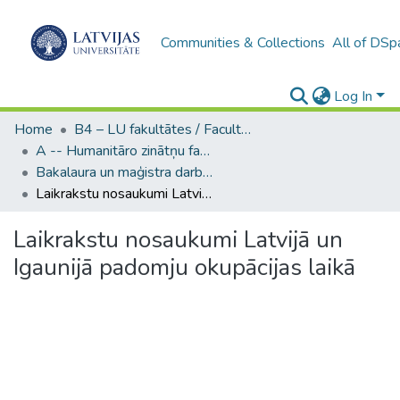
Communities & Collections
All of DSp
Log In
Home
B4 – LU fakultātes / Faculties of the UL
A -- Humanitāro zinātņu fakultāte / Faculty of Humanities
Bakalaura un maģistra darbi (HZF) / Bachelor's and Master's theses
Laikrakstu nosaukumi Latvijā un Igaunijā padomju okupācijas laikā
Laikrakstu nosaukumi Latvijā un
Igaunijā padomju okupācijas laikā