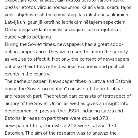
biežāk lietotos vārdus nosaukumos, kā arī vārdu skaitu tajos,
veikt objektīvu salīdzinājumu starp laikrakstu nosaukumiem
Latvijā un Igaunijā katrā no iepriekšminētajiem aspektiem.
Darba beigās izdarīti vairāki secinājumi, pamatojoties uz
darbā veikto pētījumu.
During the Soviet times, newspapers had a great socio-
political importance. They were used to inform the society
as well as to affect it. Not only the content of newspapers,
but also their titles reflect various economic and political
events in the country.
The bachelor paper “Newspaper titles in Latvia and Estonia
during the Soviet occupation” consists of theoretical part
and research part. Theoretical part consists of retrospect of
history of the Soviet Union, as well as gives an insight into
development of press in the USSR, including Latvia and
Estonia. In research part there were studied 373
newspaper titles, from which 202 were Latvian, 171 –
Estonian. The aim of the research was to analyze the