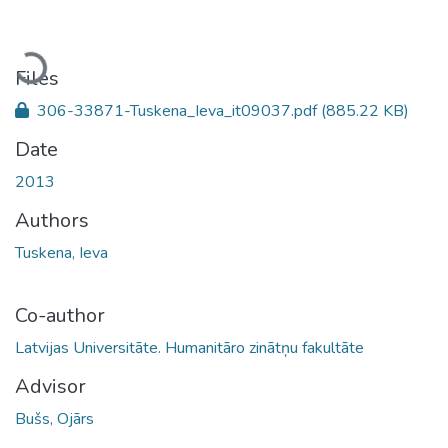
Loading...
Files
306-33871-Tuskena_Ieva_it09037.pdf
(885.22 KB)
Date
2013
Authors
Tuskena, Ieva
Co-author
Latvijas Universitāte. Humanitāro zinātņu fakultāte
Advisor
Bušs, Ojārs