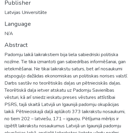
Publisher
Latvijas Universitāte
Language
N/A
Abstract
Padomju laikā laikrakstiem bija liela sabiedriski politiska
nozīme. Tie tika izmantoti gan sabiedrības informēšanai, gan
ietekmēšanai. Ne tikai laikrakstu saturs, bet arī nosaukumi
atspoguļo dažādas ekonomiskas un politiskas norises valstī.
Darbs sastāv no teorētiskās daļas un pētnieciskās daļas.
Teorētiskā daļa ietver atskatu uz Padomju Savienības
vēsturi, kā arī sniedz ieskatu preses vēstures attīstībai
PSRS, tajā skaitā Latvijā un Igaunijā padomju okupācijas
laikā. Pētnieciskajā daļā aplūkoti 373 laikrakstu nosaukumi,
no tiem 202 – latviešu, 171 – igauņu. Pētījuma mērķis ir
izpētīt laikrakstu nosaukumus Latvijā un Igaunijā padomju
okupācijas laikā, analizēt laikrakstos lietoto vārdu nozīmi,