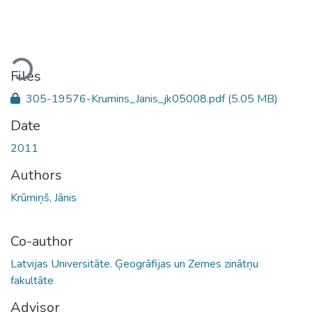
oading...
Files
305-19576-Krumins_Janis_jk05008.pdf
(5.05 MB)
Date
2011
Authors
Krūmiņš, Jānis
Co-author
Latvijas Universitāte. Ģeogrāfijas un Zemes zinātņu
fakultāte
Advisor