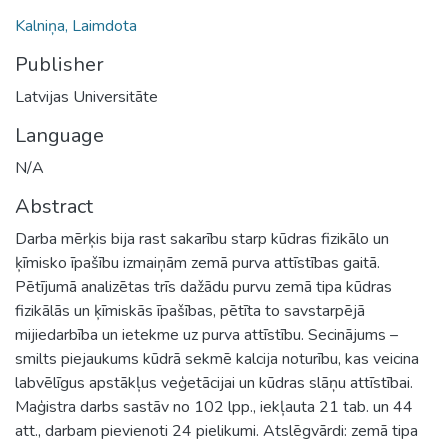
Kalniņa, Laimdota
Publisher
Latvijas Universitāte
Language
N/A
Abstract
Darba mērķis bija rast sakarību starp kūdras fizikālo un
ķīmisko īpašību izmaiņām zemā purva attīstības gaitā.
Pētījumā analizētas trīs dažādu purvu zemā tipa kūdras
fizikālās un ķīmiskās īpašības, pētīta to savstarpējā
mijiedarbība un ietekme uz purva attīstību. Secinājums –
smilts piejaukums kūdrā sekmē kalcija noturību, kas veicina
labvēlīgus apstākļus veģetācijai un kūdras slāņu attīstībai.
Maģistra darbs sastāv no 102 lpp., iekļauta 21 tab. un 44
att., darbam pievienoti 24 pielikumi. Atslēgvārdi: zemā tipa