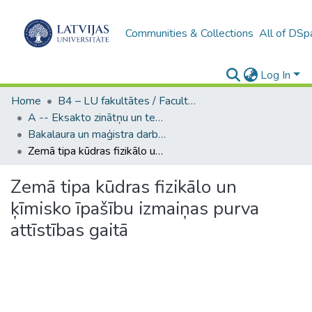
Communities & Collections
All of DSp
Log In
Home
B4 – LU fakultātes / Faculties of the UL
A -- Eksakto zinātņu un tehnoloģiju fakultāte / Faculty of Science and Technology
Bakalaura un maģistra darbi (EZTF) / Bachelor's and Master's theses
Zemā tipa kūdras fizikālo un ķīmisko īpašību izmaiņas purva attīstības gaitā
Zemā tipa kūdras fizikālo un
ķīmisko īpašību izmaiņas purva
attīstības gaitā