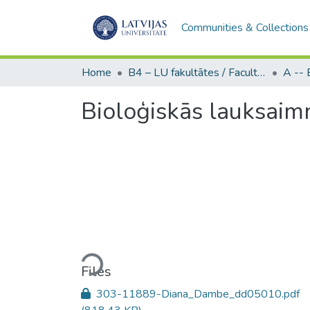
Communities & Collections
Home
B4 – LU fakultātes / Faculties of the UL
Bioloģiskās lauksaimn
Loading...
Files
303-11889-Diana_Dambe_dd05010.pdf