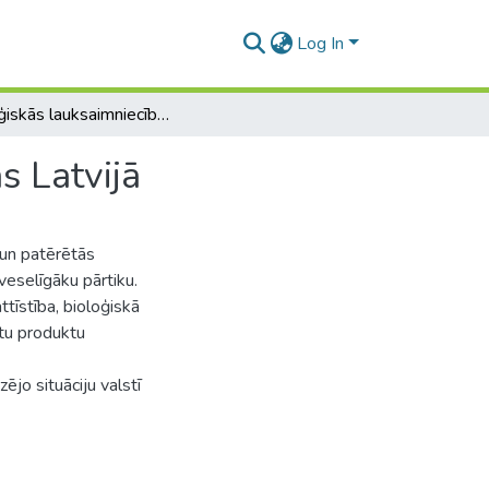
Log In
Bioloģiskās lauksaimniecības attīstības perspektīvas Latvijā
s Latvijā
 un patērētās
 veselīgāku pārtiku.
ttīstība, bioloģiskā
otu produktu
ējo situāciju valstī