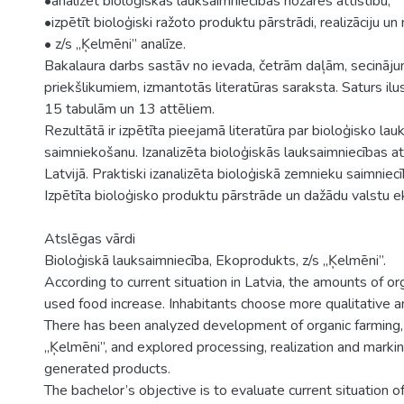
•analizēt bioloģiskās lauksaimniecības nozares attīstību;
•izpētīt bioloģiski ražoto produktu pārstrādi, realizāciju u
• z/s „Ķelmēni” analīze.
Bakalaura darbs sastāv no ievada, četrām daļām, secināj
priekšlikumiem, izmantotās literatūras saraksta. Saturs ilus
15 tabulām un 13 attēliem.
Rezultātā ir izpētīta pieejamā literatūra par bioloģisko la
saimniekošanu. Izanalizēta bioloģiskās lauksaimniecības at
Latvijā. Praktiski izanalizēta bioloģiskā zemnieku saimniec
Izpētīta bioloģisko produktu pārstrāde un dažādu valstu 
Atslēgas vārdi
Bioloģiskā lauksaimniecība, Ekoprodukts, z/s „Ķelmēni”.
According to current situation in Latvia, the amounts of o
used food increase. Inhabitants choose more qualitative a
There has been analyzed development of organic farming,
„Ķelmēni”, and explored processing, realization and markin
generated products.
The bachelor’s objective is to evaluate current situation of