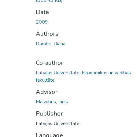
(818.43 KB)
Date
2009
Authors
Dambe, Diāna
Co-author
Latvijas Universitāte. Ekonomikas un vadības
fakultāte
Advisor
Malzubris, Jānis
Publisher
Latvijas Universitāte
Language