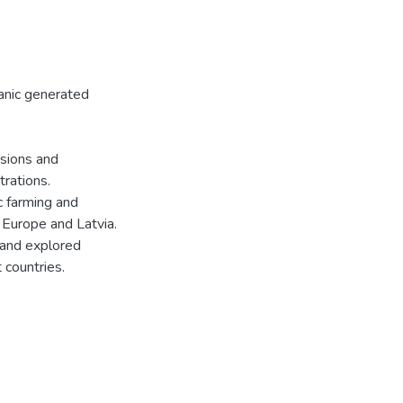
ganic generated
usions and
trations.
c farming and
Europe and Latvia.
 and explored
 countries.