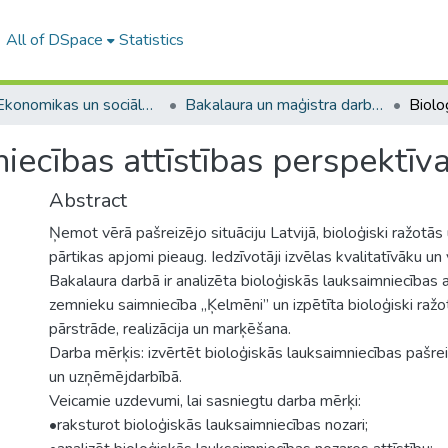
All of DSpace
Statistics
A -- Ekonomikas un sociālo zinātņu fakultāte / Faculty of Economics and Social Sciences
Bakalaura un maģistra darbi (ESZF) / Bachelor's and Master's theses
iecības attīstības perspektīva
Abstract
Ņemot vērā pašreizējo situāciju Latvijā, bioloģiski ražotās
pārtikas apjomi pieaug. Iedzīvotāji izvēlas kvalitatīvāku un
Bakalaura darbā ir analizēta bioloģiskās lauksaimniecības a
zemnieku saimniecība „Ķelmēni” un izpētīta bioloģiski raž
pārstrāde, realizācija un marķēšana.
Darba mērķis: izvērtēt bioloģiskās lauksaimniecības pašreiz
un uzņēmējdarbībā.
Veicamie uzdevumi, lai sasniegtu darba mērķi:
•raksturot bioloģiskās lauksaimniecības nozari;