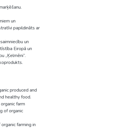
n marķēšanu.
umiem un
tratīvi papildināts ar
uksaimniecību un
tīstība Eiropā un
ību „Ķelmēni”.
ekoprodukts.
rganic produced and
nd healthy food.
 organic farm
g of organic
 organic farming in