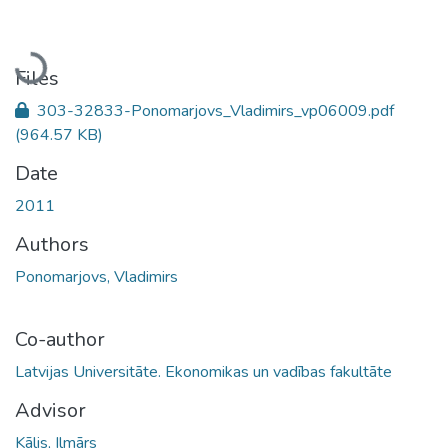
Loading...
Files
303-32833-Ponomarjovs_Vladimirs_vp06009.pdf
(964.57 KB)
Date
2011
Authors
Ponomarjovs, Vladimirs
Co-author
Latvijas Universitāte. Ekonomikas un vadības fakultāte
Advisor
Kālis, Ilmārs