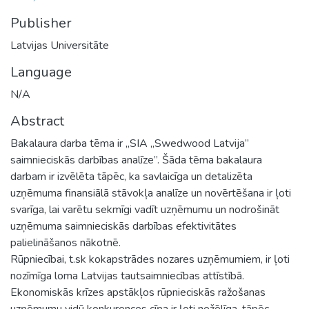
Publisher
Latvijas Universitāte
Language
N/A
Abstract
Bakalaura darba tēma ir „SIA „Swedwood Latvija”
saimnieciskās darbības analīze”. Šāda tēma bakalaura
darbam ir izvēlēta tāpēc, ka savlaicīga un detalizēta
uzņēmuma finansiālā stāvokļa analīze un novērtēšana ir ļoti
svarīga, lai varētu sekmīgi vadīt uzņēmumu un nodrošināt
uzņēmuma saimnieciskās darbības efektivitātes
palielināšanos nākotnē.
Rūpniecībai, t.sk kokapstrādes nozares uzņēmumiem, ir ļoti
nozīmīga loma Latvijas tautsaimniecības attīstībā.
Ekonomiskās krīzes apstākļos rūpnieciskās ražošanas
uzņēmumu vidū konkurences cīņa ir ļoti nežēlīga, tāpēc