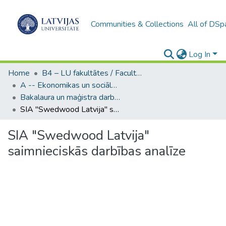
Communities & Collections
All of DSp
Log In
Home
B4 – LU fakultātes / Faculties of the UL
A -- Ekonomikas un sociālo zinātņu fakultāte / Faculty of Economics and Social Sciences
Bakalaura un maģistra darbi (ESZF) / Bachelor's and Master's theses
SIA "Swedwood Latvija" saimnieciskās darbības analīze
SIA "Swedwood Latvija"
saimnieciskās darbības analīze