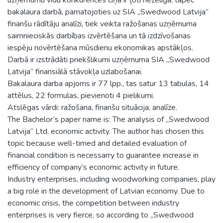
bakalaura darbā, pamatojoties uz SIA „Swedwood Latvija”
finanšu rādītāju analīzi, tiek veikta ražošanas uzņēmuma
saimnieciskās darbības izvērtēšana un tā izdzīvošanas
iespēju novērtēšana mūsdienu ekonomikas apstākļos.
Darbā ir izstrādāti priekšlikumi uzņēmuma SIA „Swedwood
Latvija” finansiālā stāvokļa uzlabošanai.
Bakalaura darba apjoms ir 77 lpp., tas satur 13 tabulas, 14
attēlus, 22 formulas, pievienoti 4 pielikumi.
Atslēgas vārdi: ražošana, finanšu situācija, analīze.
The Bachelor’s paper name is: The analysis of „Swedwood
Latvija” Ltd. economic activity. The author has chosen this
topic because well-timed and detailed evaluation of
financial condition is necessarry to guarantee increase in
efficiency of company’s economic activity in future.
Industry enterprises, including woodworking companies, play
a big role in the development of Latvian economy. Due to
economic crisis, the competition between industry
enterprises is very fierce, so according to „Swedwood