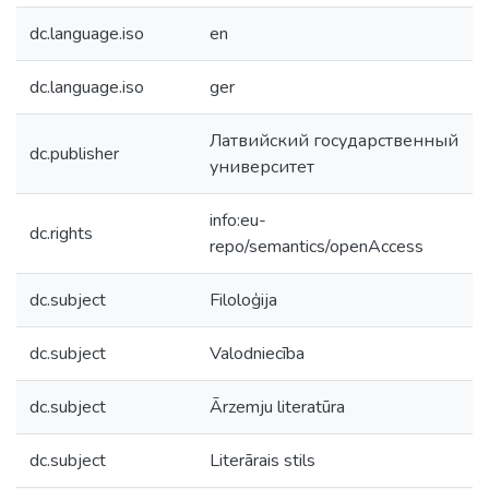
dc.language.iso
en
dc.language.iso
ger
Латвийский государственный
dc.publisher
университет
info:eu-
dc.rights
repo/semantics/openAccess
dc.subject
Filoloģija
dc.subject
Valodniecība
dc.subject
Ārzemju literatūra
dc.subject
Literārais stils