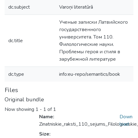
dc.subject
Varoņi literatūrā
Ученые записки Латвийского
государственного
университета. Том 110.
dc.title
Филологические науки.
Проблемы героя и стиля в
зарубежной литературе
dc.type
info:eu-repo/semantics/book
Files
Original bundle
Now showing
1 - 1 of 1
Name:
Down
Zinatniskie_raksti_110_sejums_Filologicesk
load
Size: