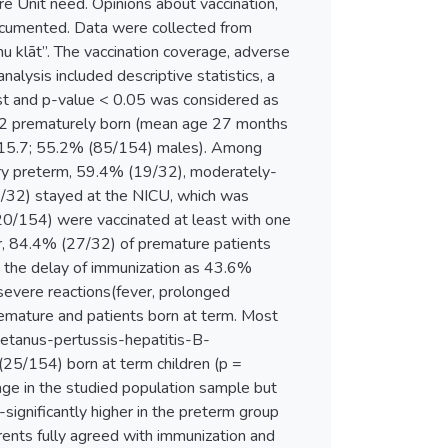
re Unit need. Opinions about vaccination,
documented. Data were collected from
u klāt”. The vaccination coverage, adverse
alysis included descriptive statistics, a
t and p-value < 0.05 was considered as
s: 32 prematurely born (mean age 27 months
 15.7; 55.2% (85/154) males). Among
ry preterm, 59.4% (19/32), moderately-
2/32) stayed at the NICU, which was
(120/154) were vaccinated at least with one
r, 84.4% (27/32) of premature patients
in the delay of immunization as 43.6%
severe reactions(fever, prolonged
 premature and patients born at term. Most
-tetanus-pertussis-hepatitis-B-
25/154) born at term children (p =
age in the studied population sample but
significantly higher in the preterm group
ents fully agreed with immunization and