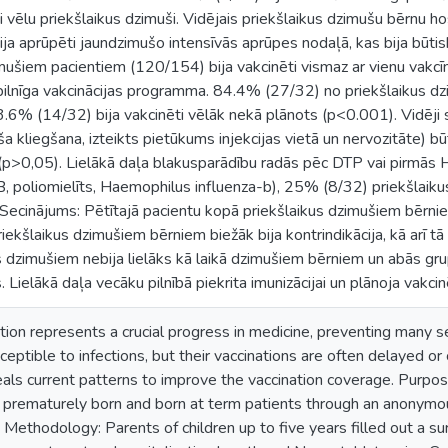
vēlu priekšlaikus dzimuši. Vidējais priekšlaikus dzimušu bērnu ho
a aprūpēti jaundzimušo intensīvās aprūpes nodaļā, kas bija būtiski
imušiem pacientiem (120/154) bija vakcinēti vismaz ar vienu vakc
ja pilnīga vakcinācijas programma. 84.4% (27/32) no priekšlaikus
43.6% (14/32) bija vakcinēti vēlāk nekā plānots (p<0.001). Vidēj
a kliegšana, izteikts pietūkums injekcijas vietā un nervozitāte) būt
>0,05). Lielākā daļa blakusparādību radās pēc DTP vai pirmās Hex
-B, poliomielīts, Haemophilus influenza-b), 25% (8/32) priekšla
ecinājums: Pētītajā pacientu kopā priekšlaikus dzimušiem bērniem 
iekšlaikus dzimušiem bērniem biežāk bija kontrindikācija, kā arī t
s dzimušiem nebija lielāks kā laikā dzimušiem bērniem un abās gr
Lielākā daļa vecāku pilnībā piekrita imunizācijai un plānoja vakcin
tion represents a crucial progress in medicine, preventing many 
eptible to infections, but their vaccinations are often delayed or 
veals current patterns to improve the vaccination coverage. Purp
n prematurely born and born at term patients through an anonymou
ethodology: Parents of children up to five years filled out a surv