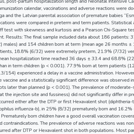
us, post-partum hospitalization length and Neonatal Intensive Ca
immunization calendar, vaccinations and adverse reactions were 
ga and the Latvian parental association of premature babies “Esm
cations were compared in preterm and term patients. Statistical an
 test with skewness and kurtosis and a Pearson Chi-Square tes
icant. Results: The final sample included data about 186 patient
) males) and 154 children born at term (mean age 26 months ±
atients, 18.8% (6/32) were extremely preterm, 21.9% (7/32) ve
 mean hospitalization time reached 36 days ± 33.4 and 68.8% (2
 than in term children (p < 0.001). 77.9% born at term patients 
13/154) experienced a delay in a vaccine administration. Howeve
e vaccine and a statistically significant difference was observed 
ots later than planned (p < 0.001). The prevalence of moderate-
t the injection site and fussiness) did not significantly differ in
curred either after the DTP or first Hexavalent shot (diphtheria
philus influenza-b), in 25% (8/32) prematurely born and 16.2% (
 Prematurely born children have a good overall vaccination cover
 contraindications. The prevalence of adverse reactions was non-
urred after DTP or Hexavalent shot in both populations. Most par