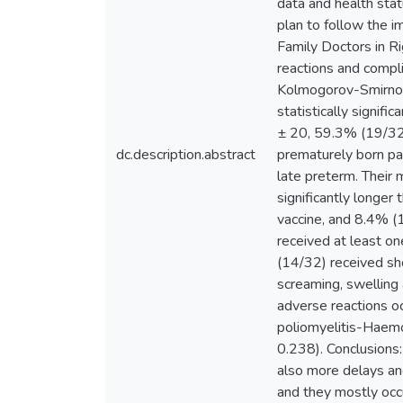
data and health stat
plan to follow the 
Family Doctors in Ri
reactions and compli
Kolmogorov-Smirnoff
statistically signif
± 20, 59.3% (19/32
dc.description.abstract
prematurely born p
late preterm. Their
significantly longer
vaccine, and 8.4% (
received at least on
(14/32) received sh
screaming, swelling a
adverse reactions oc
poliomyelitis-Haemo
0.238). Conclusions:
also more delays and
and they mostly occ