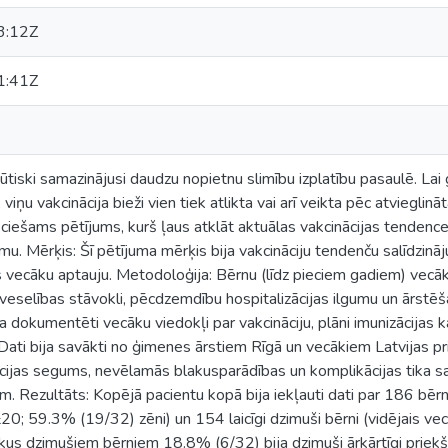
3:12Z
1:41Z
ūtiski samazinājusi daudzu nopietnu slimību izplatību pasaulē. Lai g
m, viņu vakcinācija bieži vien tiek atlikta vai arī veikta pēc atviegl
ieciešams pētījums, kurš ļaus atklāt aktuālas vakcinācijas tendenc
umu. Mērķis: Šī pētījuma mērķis bija vakcināciju tendenču salīdzinā
vecāku aptauju. Metodoloģija: Bērnu (līdz pieciem gadiem) vecāki
veselības stāvokli, pēcdzemdību hospitalizācijas ilgumu un ārstē
ja dokumentēti vecāku viedokļi par vakcināciju, plāni imunizācijas
 Dati bija savākti no ģimenes ārstiem Rīgā un vecākiem Latvijas p
cijas segums, nevēlamās blakusparādības un komplikācijas tika salī
. Rezultāts: Kopējā pacientu kopā bija iekļauti dati par 186 bērn
; 59.3% (19/32) zēni) un 154 laicīgi dzimuši bērni (vidējais
aikus dzimušiem bērniem 18.8% (6/32) bija dzimuši ārkārtīgi priekš