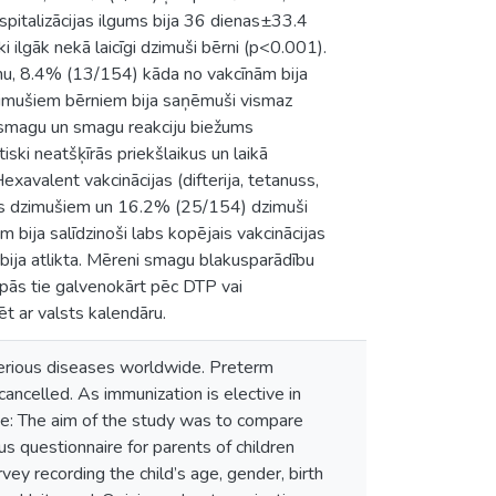
spitalizācijas ilgums bija 36 dienas±33.4
 ilgāk nekā laicīgi dzimuši bērni (p<0.001).
īnu, 8.4% (13/154) kāda no vakcīnām bija
 dzimušiem bērniem bija saņēmuši vismaz
i smagu un smagu reakciju biežums
iski neatšķīrās priekšlaikus un laikā
avalent vakcinācijas (difterija, tetanuss,
ikus dzimušiem un 16.2% (25/154) dzimuši
bija salīdzinoši labs kopējais vakcinācijas
ā bija atlikta. Mēreni smagu blakusparādību
upās tie galvenokārt pēc DTP vai
ēt ar valsts kalendāru.
serious diseases worldwide. Preterm
cancelled. As immunization is elective in
ose: The aim of the study was to compare
s questionnaire for parents of children
ey recording the child’s age, gender, birth