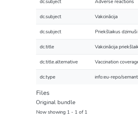
dc.subject
Adverse reactions
dc.subject
Vakcinācija
dc.subject
Priekšlaikus dzimuši
dc.title
Vakcinācija priekšla
dc.title.alternative
Vaccination coverage
dc.type
info:eu-repo/semant
Files
Original bundle
Now showing
1 - 1 of 1