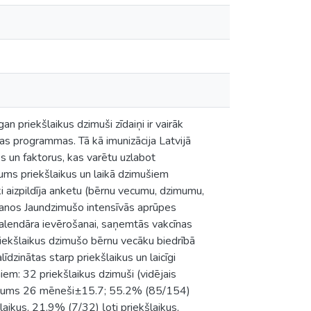
an priekšlaikus dzimuši zīdaiņi ir vairāk
inātas programmas. Tā kā imunizācija Latvijā
es un faktorus, kas varētu uzlabot
jums priekšlaikus un laikā dzimušiem
 aizpildīja anketu (bērnu vecumu, dzimumu,
šanos Jaundzimušo intensīvās aprūpes
 kalendāra ievērošanai, saņemtās vakcīnas
riekšlaikus dzimušo bērnu vecāku biedrībā
dzinātas starp priekšlaikus un laicīgi
iem: 32 priekšlaikus dzimuši (vidējais
 vecums 26 mēneši±15.7; 55.2% (85/154)
laikus, 21.9% (7/32) ļoti priekšlaikus,