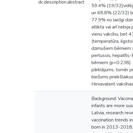
dc.description.abstract
59.4% (19/32)vidēji 
un 68.8% (22/32) bij
77.9% no laicīgi dz
atlikta vai arī nebi
vienu vakcīnu, bet 
(temperatūra, ilgstoš
dzimušiem bērniem (p
pertussis, hepatīts
bērniem (p=0.238). S
pārklājums, tomēr pr
biežums priekšlaiku
Hexavalent vakcīnas. 
Background: Vaccina
infants are more susc
Latvia, research re
vaccination trends i
born in 2013-2018. M