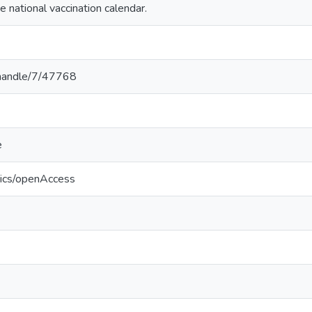
e national vaccination calendar.
v/handle/7/47768
e
tics/openAccess