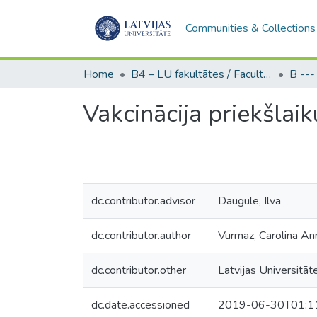
Communities & Collections
Home
B4 – LU fakultātes / Faculties of the UL
Vakcinācija priekšlai
dc.contributor.advisor
Daugule, Ilva
dc.contributor.author
Vurmaz, Carolina An
dc.contributor.other
Latvijas Universitāt
dc.date.accessioned
2019-06-30T01:1