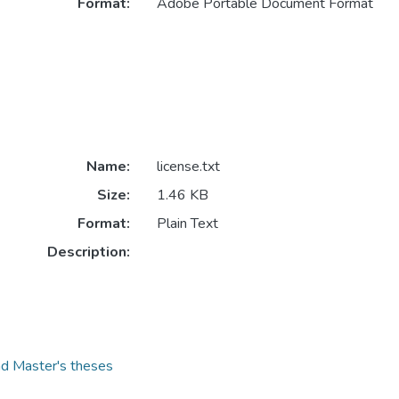
Format:
Adobe Portable Document Format
Name:
license.txt
Size:
1.46 KB
Format:
Plain Text
Description:
and Master's theses