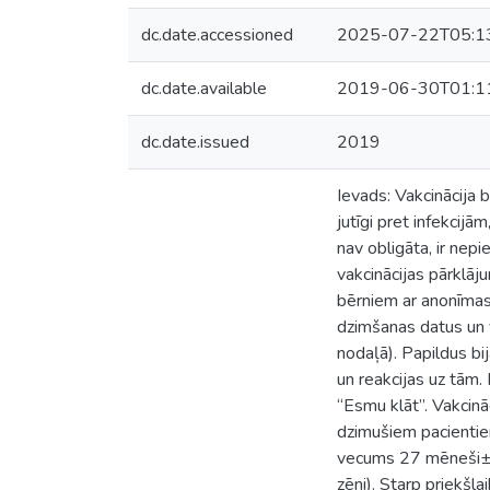
dc.date.accessioned
2025-07-22T05:1
dc.date.available
2019-06-30T01:1
dc.date.issued
2019
Ievads: Vakcinācija b
jutīgi pret infekcijā
nav obligāta, ir nep
vakcinācijas pārklāj
bērniem ar anonīmas 
dzimšanas datus un 
nodaļā). Papildus bi
un reakcijas uz tām.
“Esmu klāt”. Vakcinā
dzimušiem pacientiem
vecums 27 mēneši±20
zēni). Starp priekšl