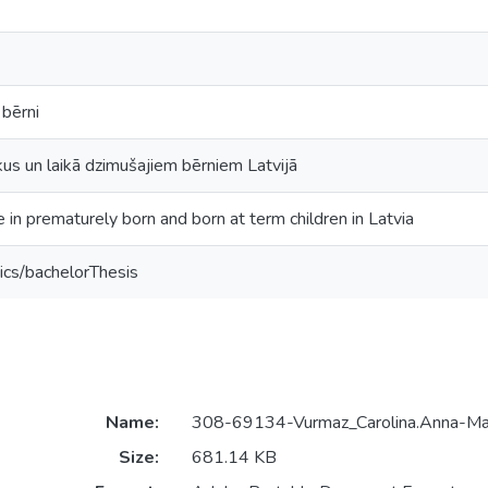
 bērni
ikus un laikā dzimušajiem bērniem Latvijā
 in prematurely born and born at term children in Latvia
ics/bachelorThesis
Name:
308-69134-Vurmaz_Carolina.Anna-Ma
Size:
681.14 KB