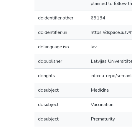
planned to follow th
dc.identifier.other
69134
dc.identifier.uri
https://dspace.lu.l
dc.language.iso
lav
dc.publisher
Latvijas Universitāt
dc.rights
info:eu-repo/seman
dc.subject
Medicīna
dc.subject
Vaccination
dc.subject
Prematurity