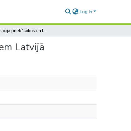
Log In
Vakcinācija priekšlaikus un laikā dzimušajiem bērniem Latvijā
em Latvijā