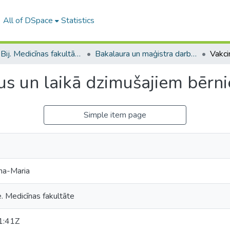
All of DSpace
Statistics
B --- Bij. Medicīnas fakultātes studentu noslēguma darbi / Faculty of Medicine - Graduate works
Bakalaura un maģistra darbi (MF) / Bachelor's and Master's theses
kus un laikā dzimušajiem bērni
Simple item page
na-Maria
e. Medicīnas fakultāte
1:41Z