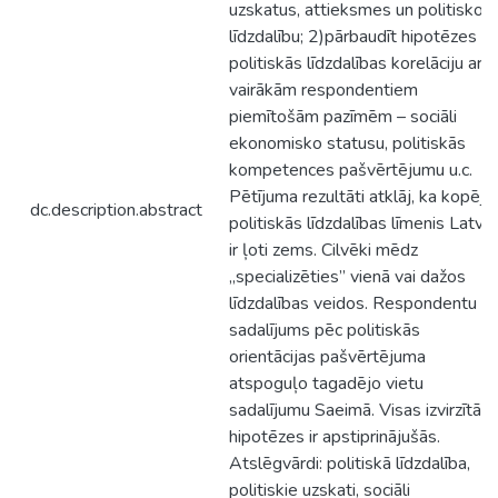
uzskatus, attieksmes un politisko
līdzdalību; 2)pārbaudīt hipotēzes p
politiskās līdzdalības korelāciju ar
vairākām respondentiem
piemītošām pazīmēm – sociāli
ekonomisko statusu, politiskās
kompetences pašvērtējumu u.c.
Pētījuma rezultāti atklāj, ka kopēja
dc.description.abstract
politiskās līdzdalības līmenis Latvij
ir ļoti zems. Cilvēki mēdz
„specializēties” vienā vai dažos
līdzdalības veidos. Respondentu
sadalījums pēc politiskās
orientācijas pašvērtējuma
atspoguļo tagadējo vietu
sadalījumu Saeimā. Visas izvirzītās
hipotēzes ir apstiprinājušās.
Atslēgvārdi: politiskā līdzdalība,
politiskie uzskati, sociāli