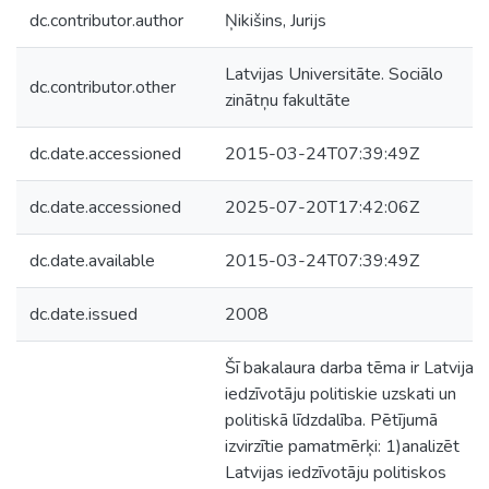
dc.contributor.author
Ņikišins, Jurijs
Latvijas Universitāte. Sociālo
dc.contributor.other
zinātņu fakultāte
dc.date.accessioned
2015-03-24T07:39:49Z
dc.date.accessioned
2025-07-20T17:42:06Z
dc.date.available
2015-03-24T07:39:49Z
dc.date.issued
2008
Šī bakalaura darba tēma ir Latvijas
iedzīvotāju politiskie uzskati un
politiskā līdzdalība. Pētījumā
izvirzītie pamatmērķi: 1)analizēt
Latvijas iedzīvotāju politiskos