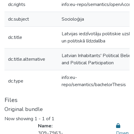
dc.rights
info:eu-repo/semantics/openAcces
dc.subject
Socioloģija
Latvijas iedzīvotāju politiskie uzska
dc.title
un politiskā līdzdalība
Latvian Inhabitants' Political Belief
dc.title.alternative
and Political Participation
info:eu-
dc.type
repo/semantics/bachelorThesis
Files
Original bundle
Now showing
1 - 1 of 1
Name:
309-7963-
Down