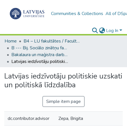
Communities & Collections
All of DSp
Log In
Home
B4 – LU fakultātes / Faculties of the UL
B --- Bij. Sociālo zinātņu fakultātes noslēguma darbi / Faculty of Social Sciences - Graduate works
Bakalaura un maģistra darbi (SZF) / Bachelor's and Master's theses
Latvijas iedzīvotāju politiskie uzskati un politiskā līdzdalība
Latvijas iedzīvotāju politiskie uzskati
un politiskā līdzdalība
Simple item page
dc.contributor.advisor
Zepa, Brigita