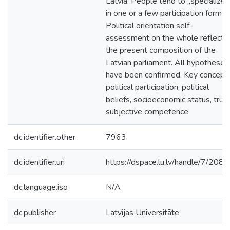
Latvia. People tend to „specialize”
in one or a few participation forms.
Political orientation self-
assessment on the whole reflects
the present composition of the
Latvian parliament. All hypotheses
have been confirmed. Key concepts
political participation, political
beliefs, socioeconomic status, trust
subjective competence
dc.identifier.other
7963
dc.identifier.uri
https://dspace.lu.lv/handle/7/208
dc.language.iso
N/A
dc.publisher
Latvijas Universitāte