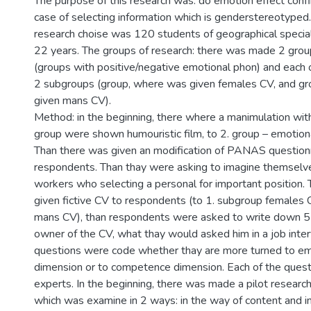
The purpose of this research was: do emotion effect confir
case of selecting information which is genderstereotyped.
research choise was 120 students of geographical specialit
22 years. The groups of research: there was made 2 gro
(groups with positive/negative emotional phon) and each 
2 subgroups (group, where was given females CV, and g
given mans CV).
Method: in the beginning, there where a manimulation wit
group were shown humouristic film, to 2. group – emotiona
Than there was given an modification of PANAS question
respondents. Than thay were asking to imagine themselve
workers who selecting a personal for important position.
given fictive CV to respondents (to 1. subgroup females 
mans CV), than respondents were asked to write down 5 
owner of the CV, what thay would asked him in a job inte
questions were code whether thay are more turned to e
dimension or to competence dimension. Each of the ques
experts. In the beginning, there was made a pilot research
which was examine in 2 ways: in the way of content and i