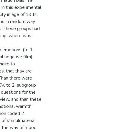
mation bias in a
 In this experimental
y in age of 19 till
ups in random way
of these groups had
roup, where was
h emotions (to 1.
l negative film).
naire to
s, that thay are
 Than there were
CV, to 2. subgroup
questions for the
rview, and than these
motional warmth
tion coded 2
 of stimulmaterial,
n the way of mood.