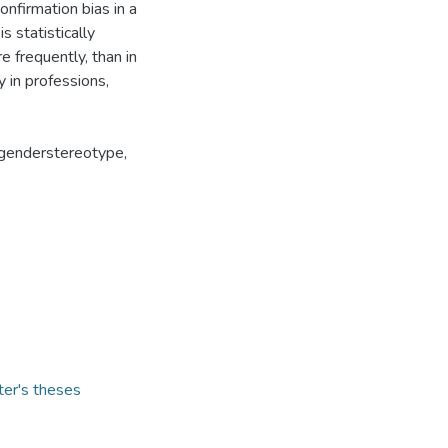
onfirmation bias in a
s statistically
re frequently, than in
y in professions,
, genderstereotype,
ter's theses