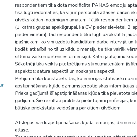
respondentiem tika dota modificēta PANAS emociju aptau
tika lūgti iedomāties, ka viņi ir personāla atlases darbinie
cilvēks kādam nozīmīgam amatam. Tālāk respondentiem tika
(1. katras grupas apakšgrupai, ka CV pieder sievietei, 2. 
pieder vīrietim), tad respondenti tika lūgti uzrakstīt 5 jaut
īpašniekam, ko viņi uzdotu kandidātam darba intervijā, un t
kodēti atkarībā no tā uz kādu dimensiju tie tika vairāk vērs
siltuma vai kompetences dimensiju). Katru jautājumu kodēj
Sākotnēji tika veikts pilotpētījums stimulmateriālam (īsfilm
aspektos: satura aspektā un noskaņas aspektā.
Pētījumā tika konstatēts tas, ka emocijas statistiski nozī
 un
apstiprināšanas kļūdu dzimumstereotipiskas informācijas 
Prieka gadījumā šī apstiprināšanas kļūda tika pielietota b
gadījumā. Šie rezultāti praktiski pielietojami profesijās, kur
būtiska priekšstatu veidošana par citiem cilvēkiem.
Atslēgas vārdi: apstiprināšanas kļūda, emocijas, dzimumste
atlase.