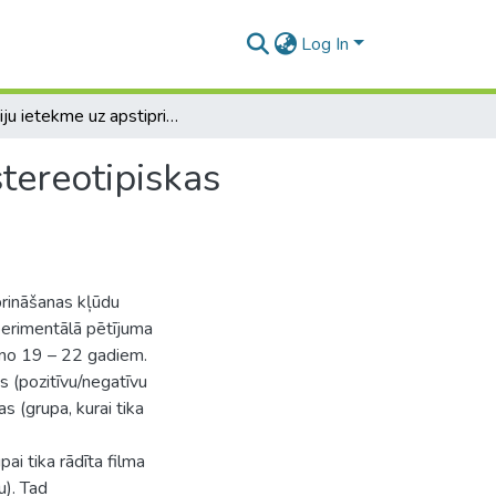
Log In
Emociju ietekme uz apstiprināšanas kļūdu dzimumstereotipiskas informācijas atlases gadījumā.
tereotipiskas
prināšanas kļūdu
perimentālā pētījuma
 no 19 – 22 gadiem.
s (pozitīvu/negatīvu
 (grupa, kurai tika
ai tika rādīta filma
u). Tad