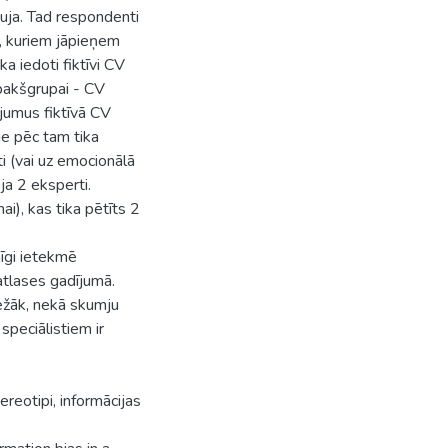
ja. Tad respondenti
ki, kuriem jāpieņem
 iedoti fiktīvi CV
apakšgrupai - CV
ājumus fiktīvā CV
ie pēc tam tika
ti (vai uz emocionālā
a 2 eksperti.
ai), kas tika pētīts 2
mīgi ietekmē
atlases gadījumā.
iežāk, nekā skumju
 speciālistiem ir
reotipi, informācijas