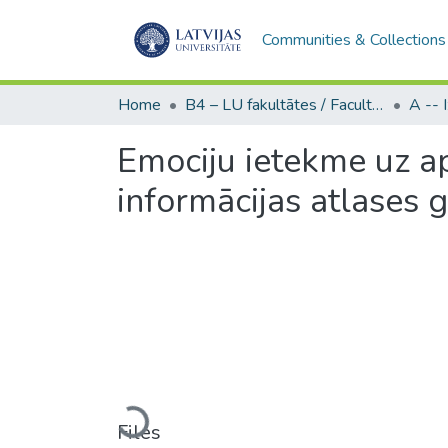
Communities & Collections
Home
B4 – LU fakultātes / Faculties of the UL
Emociju ietekme uz a
informācijas atlases 
Loading...
Files