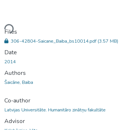
ding...
Files
306-42804-Saicane_Baiba_bs10014.pdf
(3.57 MB)
Date
2014
Authors
Šaicāne, Baiba
Co-author
Latvijas Universitāte. Humanitāro zinātņu fakultāte
Advisor