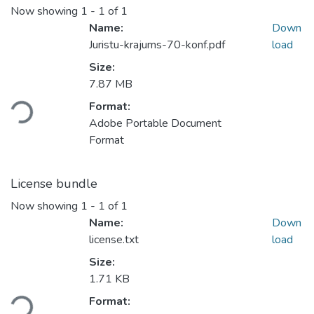
Now showing
1 - 1 of 1
Name:
Down
Juristu-krajums-70-konf.pdf
load
Size:
7.87 MB
oading...
Format:
Adobe Portable Document
Format
License bundle
Now showing
1 - 1 of 1
Name:
Down
license.txt
load
Size:
1.71 KB
oading...
Format: