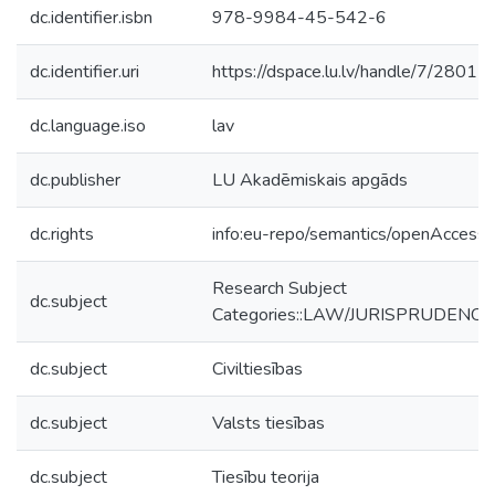
dc.identifier.isbn
978-9984-45-542-6
dc.identifier.uri
https://dspace.lu.lv/handle/7/2801
dc.language.iso
lav
dc.publisher
LU Akadēmiskais apgāds
dc.rights
info:eu-repo/semantics/openAccess
Research Subject
dc.subject
Categories::LAW/JURISPRUDENCE
dc.subject
Civiltiesības
dc.subject
Valsts tiesības
dc.subject
Tiesību teorija