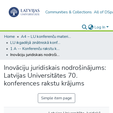
Communities & Collections
All of DSp
Log In
Home
A4 – LU konferenču materiāli / Conference papers of the UL
LU ikgadējā zinātniskā konference / Scientific Conference of the University of Latvia
1 A -- Konferenču rakstu krājumi (LU) / Scientific papers
Inovāciju juridiskais nodrošinājums: Latvijas Universitātes 70. konferences rakstu krājums
Inovāciju juridiskais nodrošinājums:
Latvijas Universitātes 70.
konferences rakstu krājums
Simple item page