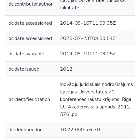
Latvijas Universitāte. Juridiskā
dc.contributor.author
fakultāte
dc.date.accessioned
2014-09-10T11:09:05Z
dc.date.accessioned
2025-07-23T09:59:54Z
dc.date.available
2014-09-10T11:09:05Z
dc.date.issued
2012
Inovāciju juridiskais nodrošinājums :
Latvijas Universitātes 70.
dc.identifier.citation
konferences rakstu krājums. Rīga :
LU Akadēmiskais apgāds, 2012.
576 lpp.
dc.identifier.doi
10.22364/juzk.70