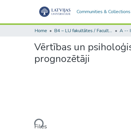
Communities & Collections
Home
B4 – LU fakultātes / Faculties of the UL
Vērtības un psiholoģi
prognozētāji
Loading...
Files