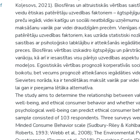
f
Koļesovs, 2021). Biosfēras un altruistiskās vērtības saistīt
veidu ētiskas patērētāju uzvedības faktoriem – ilgtspējīgu
preču iegādi, videi kaitīgu un sociāli neatbildīgu uzņēmum
maksāšanu vairāk par videi draudzīgām precēm. Vienīgais 
patērētāju uzvedības faktoriem, kas uzrāda statistiski noz
saistības ar psiholoģisko labklājību ir atteikšanās iegādāti
preces. Biosfēras vērtības izskaidro ilgtspējīgu un pārstr
variāciju, kā arī ir iesaistītas visu pārējo uzvedības aspek
modeļos. Egoistiskās vērtības prognozē korperatīvās soci
boikotu, bet vecums prognozē atteikšanos iegādāties vide
Sievietes norāda, ka ir tendētākas maksāt vairāk par vide
lai gan ir pieejama lētāka alternatīva.
The study aims to determine the relationship between val
well-being, and ethical consumer behavior and whether v
psychological well-being can predict ethical consumer beh
sample consisted of 103 respondents. Three surveys were
Minded Consume Behavior scale (Sudbury-Riley & Kohlba
Roberts, 1993; Webb et al., 2008); The Environmental Po