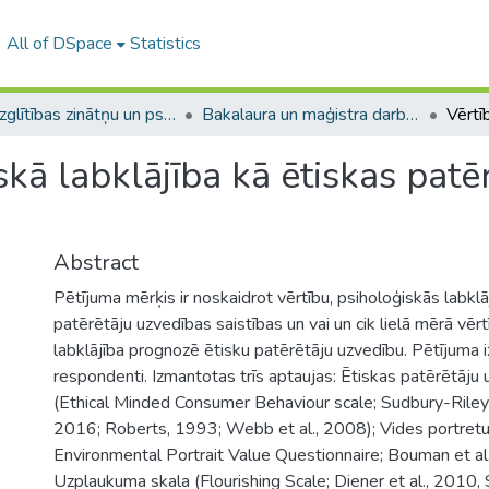
All of DSpace
Statistics
A -- Izglītības zinātņu un psiholoģijas fakultāte / Faculty of Education Sciences and Psychology
Bakalaura un maģistra darbi (PPMF) / Bachelor's and Master's theses
skā labklājība kā ētiskas patē
Abstract
Pētījuma mērķis ir noskaidrot vērtību, psiholoģiskās labklā
patērētāju uzvedības saistības un vai un cik lielā mērā vēr
labklājība prognozē ētisku patērētāju uzvedību. Pētījuma i
respondenti. Izmantotas trīs aptaujas: Ētiskas patērētāju
(Ethical Minded Consumer Behaviour scale; Sudbury-Riley
2016; Roberts, 1993; Webb et al., 2008); Vides portretu
Environmental Portrait Value Questionnaire; Bouman et al
Uzplaukuma skala (Flourishing Scale; Diener et al., 2010