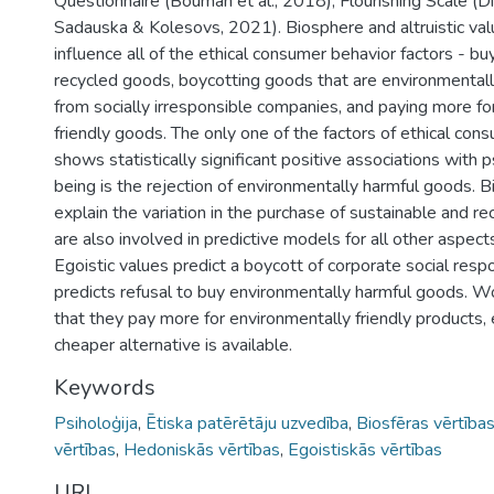
Questionnaire (Bouman et al., 2018); Flourishing Scale (Di
Sadauska & Kolesovs, 2021). Biosphere and altruistic val
influence all of the ethical consumer behavior factors - bu
recycled goods, boycotting goods that are environmental
from socially irresponsible companies, and paying more fo
friendly goods. The only one of the factors of ethical con
shows statistically significant positive associations with 
being is the rejection of environmentally harmful goods. 
explain the variation in the purchase of sustainable and r
are also involved in predictive models for all other aspect
Egoistic values predict a boycott of corporate social respo
predicts refusal to buy environmentally harmful goods. 
that they pay more for environmentally friendly products,
cheaper alternative is available.
Keywords
Psiholoģija
,
Ētiska patērētāju uzvedība
,
Biosfēras vērtība
vērtības
,
Hedoniskās vērtības
,
Egoistiskās vērtības
URI