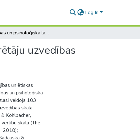
Log In
Vērtības un psiholoģiskā labklājība kā ētiskas patērētāju uzvedības prognozētāji
rētāju uzvedības
jības un ētiskas
tības un psiholoģiskā
zlasi veidoja 103
 uzvedības skala
 & Kohlbacher,
 vērtību skala (The
., 2018);
, Sadauska &