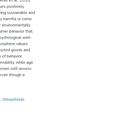
ener et al., 2010,
ues positively
ying sustainable and
ly harmful or come
r environmentally
sumer behavior that
psychological well-
Biosphere values
ecycled goods and
s of behavior.
nsibility, while age
Women self-assess
 even though a
s
,
Altruistiskās