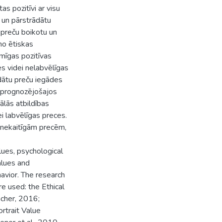
as pozitīvi ar visu
 un pārstrādātu
u preču boikotu un
no ētiskas
īmīgas pozitīvas
es videi nelabvēlīgas
ādātu preču iegādes
tu prognozējošajos
ālās atbildības
i labvēlīgas preces.
i nekaitīgām precēm,
ues, psychological
alues and
avior. The research
 used: the Ethical
cher, 2016;
rtrait Value