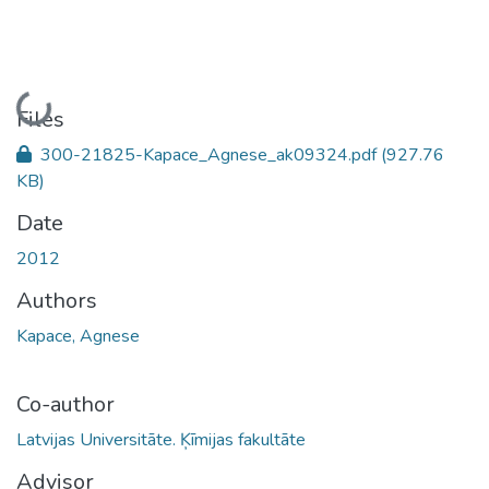
Loading...
Files
300-21825-Kapace_Agnese_ak09324.pdf
(927.76
KB)
Date
2012
Authors
Kapace, Agnese
Co-author
Latvijas Universitāte. Ķīmijas fakultāte
Advisor