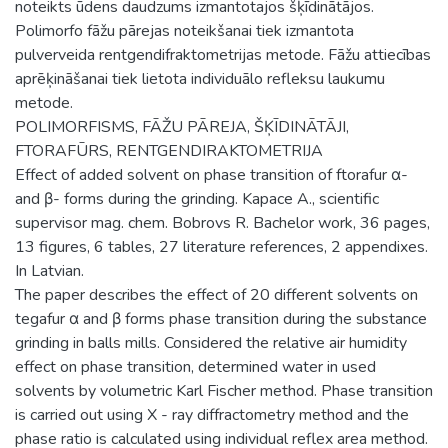
noteikts ūdens daudzums izmantotajos šķīdinātājos.
Polimorfo fāžu pārejas noteikšanai tiek izmantota
pulverveida rentgendifraktometrijas metode. Fāžu attiecības
aprēķināšanai tiek lietota individuālo refleksu laukumu
metode.
POLIMORFISMS, FĀŽU PĀREJA, ŠĶĪDINĀTĀJI,
FTORAFŪRS, RENTGENDIRAKTOMETRIJA
Effect of added solvent on phase transition of ftorafur α-
and β- forms during the grinding. Kapace A., scientific
supervisor mag. chem. Bobrovs R. Bachelor work, 36 pages,
13 figures, 6 tables, 27 literature references, 2 appendixes.
In Latvian.
The paper describes the effect of 20 different solvents on
tegafur α and β forms phase transition during the substance
grinding in balls mills. Considered the relative air humidity
effect on phase transition, determined water in used
solvents by volumetric Karl Fischer method. Phase transition
is carried out using X - ray diffractometry method and the
phase ratio is calculated using individual reflex area method.