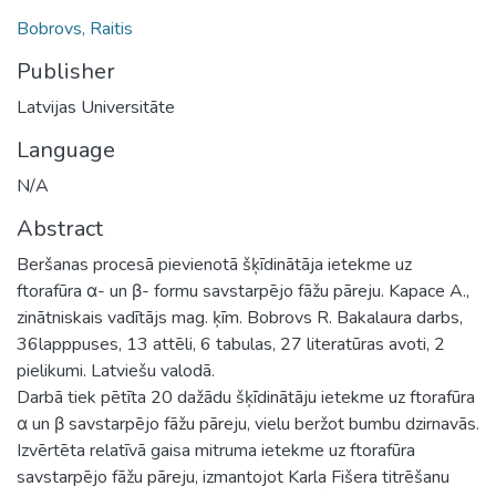
Bobrovs, Raitis
Publisher
Latvijas Universitāte
Language
N/A
Abstract
Beršanas procesā pievienotā šķīdinātāja ietekme uz
ftorafūra α- un β- formu savstarpējo fāžu pāreju. Kapace A.,
zinātniskais vadītājs mag. ķīm. Bobrovs R. Bakalaura darbs,
36lapppuses, 13 attēli, 6 tabulas, 27 literatūras avoti, 2
pielikumi. Latviešu valodā.
Darbā tiek pētīta 20 dažādu šķīdinātāju ietekme uz ftorafūra
α un β savstarpējo fāžu pāreju, vielu beržot bumbu dzirnavās.
Izvērtēta relatīvā gaisa mitruma ietekme uz ftorafūra
savstarpējo fāžu pāreju, izmantojot Karla Fišera titrēšanu