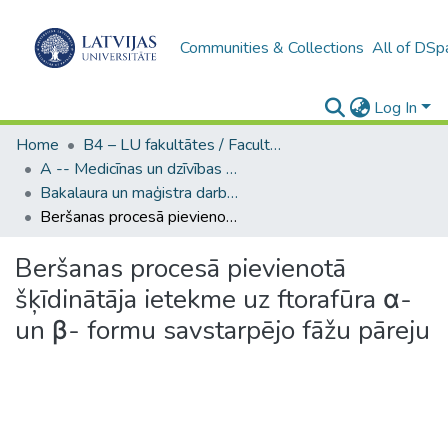
Communities & Collections
All of DSp
Log In
Home
B4 – LU fakultātes / Faculties of the UL
A -- Medicīnas un dzīvības zinātņu fakultāte / Faculty of Medicine and Life Sciences
Bakalaura un maģistra darbi (MDZF) / Bachelor's and Master's theses
Beršanas procesā pievienotā šķīdinātāja ietekme uz ftorafūra α- un β- formu savstarpējo fāžu pāreju
Beršanas procesā pievienotā
šķīdinātāja ietekme uz ftorafūra α-
un β- formu savstarpējo fāžu pāreju