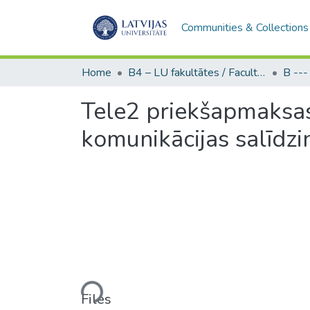
Communities & Collections
Home
B4 – LU fakultātes / Faculties of the UL
Tele2 priekšapmaksas
komunikācijas salīdz
Loading...
Files