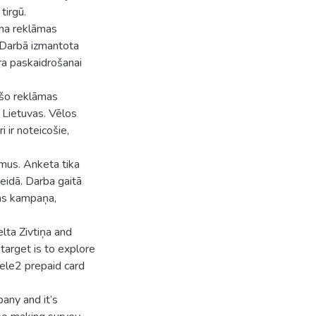
tirgū.
uma reklāmas
 Darbā izmantota
ra paskaidrošanai
r šo reklāmas
r Lietuvas. Vēlos
i ir noteicošie,
umus. Anketa tika
veidā. Darba gaitā
āmas kampaņa,
lta Zivtiņa and
target is to explore
Tele2 prepaid card
any and it’s