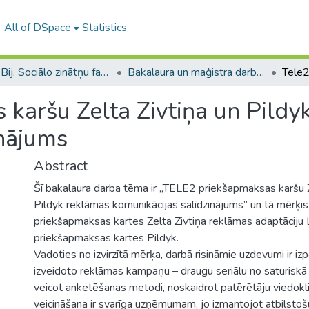
All of DSpace
Statistics
B --- Bij. Sociālo zinātņu fakultātes noslēguma darbi / Faculty of Social Sciences - Graduate works
Bakalaura un maģistra darbi (SZF) / Bachelor's and Master's theses
 karšu Zelta Zivtiņa un Pildy
inājums
Abstract
Šī bakalaura darba tēma ir „TELE2 priekšapmaksas karšu Z
Pildyk reklāmas komunikācijas salīdzinājums” un tā mērķis 
priekšapmaksas kartes Zelta Zivtiņa reklāmas adaptāciju 
priekšapmaksas kartes Pildyk.
Vadoties no izvirzītā mērķa, darbā risināmie uzdevumi ir i
izveidoto reklāmas kampaņu – draugu seriālu no saturiskā v
veicot anketēšanas metodi, noskaidrot patērētāju viedokl
veicināšana ir svarīga uzņēmumam, jo izmantojot atbilsto