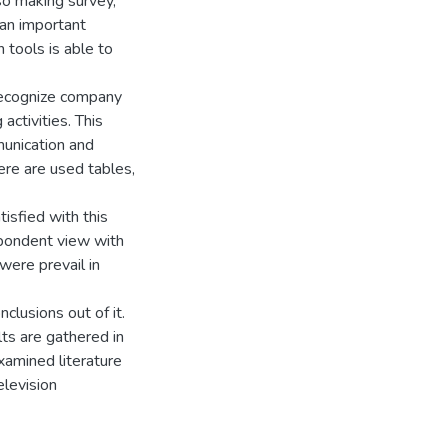
so making survey,
 an important
 tools is able to
recognize company
activities. This
munication and
ere are used tables,
tisfied with this
pondent view with
were prevail in
lusions out of it.
ts are gathered in
xamined literature
levision