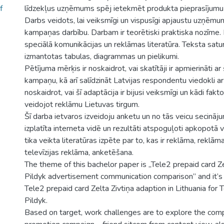
f
līdzekļus uzņēmums spēj ietekmēt produkta pieprasījumu 
Darbs veidots, lai veiksmīgi un vispusīgi apjaustu uzņēm
kampaņas darbību. Darbam ir teorētiski praktiska nozīme.
speciālā komunikācijas un reklāmas literatūra. Teksta satu
izmantotas tabulas, diagrammas un pielikumi.
Pētījuma mērķis ir noskaidrot, vai skatītāji ir apmierināti a
kampaņu, kā arī salīdzināt Latvijas respondentu viedokli a
noskaidrot, vai šī adaptācija ir bijusi veiksmīgi un kādi faktor
veidojot reklāmu Lietuvas tirgum.
Šī darba ietvaros izveidoju anketu un no tās veicu secināj
izplatīta interneta vidē un rezultāti atspoguļoti apkopotā 
tika veikta literatūras izpēte par to, kas ir reklāma, rekl
televīzijas reklāma, anketēšana.
The theme of this bachelor paper is „Tele2 prepaid card Ze
Pildyk advertisement communication comparison” and it’s 
Tele2 prepaid card Zelta Zivtiņa adaption in Lithuania for 
Pildyk.
Based on target, work challenges are to explore the comp