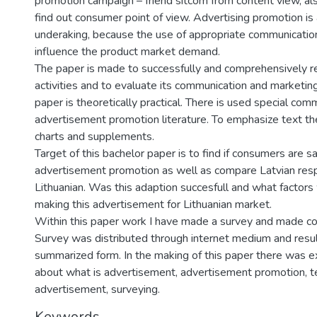
promotion campaign – friend sitcom from content view, al
find out consumer point of view. Advertising promotion is
underaking, because the use of appropriate communication
influence the product market demand.
The paper is made to successfully and comprehensively 
activities and to evaluate its communication and marketing 
paper is theoretically practical. There is used special com
advertisement promotion literature. To emphasize text th
charts and supplements.
Target of this bachelor paper is to find if consumers are sa
advertisement promotion as well as compare Latvian res
Lithuanian. Was this adaption succesfull and what factors 
making this advertisement for Lithuanian market.
Within this paper work I have made a survey and made conc
Survey was distributed through internet medium and resul
summarized form. In the making of this paper there was e
about what is advertisement, advertisement promotion, te
advertisement, surveying.
Keywords