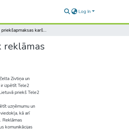
Log In
Tele2 priekšapmaksas karšu Zelta Zivtiņa un Pildyk reklāmas komunikācijas salīdzinājums
k reklāmas
elta Zivtiņa un
ir izpētīt Tele2
Lietuvā priekš Tele2
zpētīt uzņēmumu un
iedokļa, kā arī
i. Reklāmas
šus komunikācijas