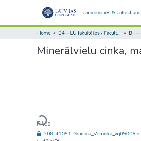
Communities & Collections
Home
B4 – LU fakultātes / Faculties of the UL
Minerālvielu cinka, m
Loading...
Files
308-41091-Grantina_Veronika_vg09006.p