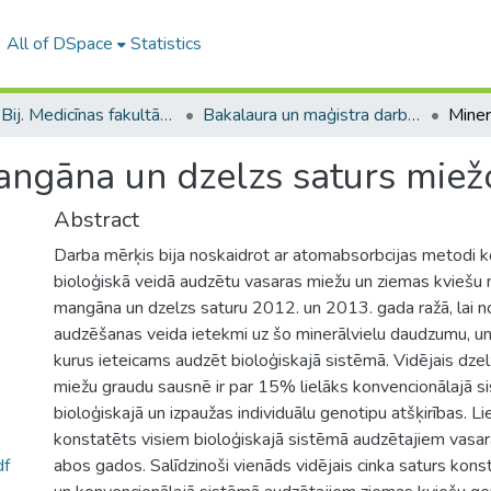
All of DSpace
Statistics
B --- Bij. Medicīnas fakultātes studentu noslēguma darbi / Faculty of Medicine - Graduate works
Bakalaura un maģistra darbi (MF) / Bachelor's and Master's theses
angāna un dzelzs saturs miež
Abstract
Darba mērķis bija noskaidrot ar atomabsorbcijas metodi 
bioloģiskā veidā audzētu vasaras miežu un ziemas kviešu m
mangāna un dzelzs saturu 2012. un 2013. gada ražā, lai n
audzēšanas veida ietekmi uz šo minerālvielu daudzumu, un 
kurus ieteicams audzēt bioloģiskajā sistēmā. Vidējais dze
miežu graudu sausnē ir par 15% lielāks konvencionālajā 
bioloģiskajā un izpaužas individuālu genotipu atšķirības. Lie
konstatēts visiem bioloģiskajā sistēmā audzētajiem vasa
df
abos gados. Salīdzinoši vienāds vidējais cinka saturs kons