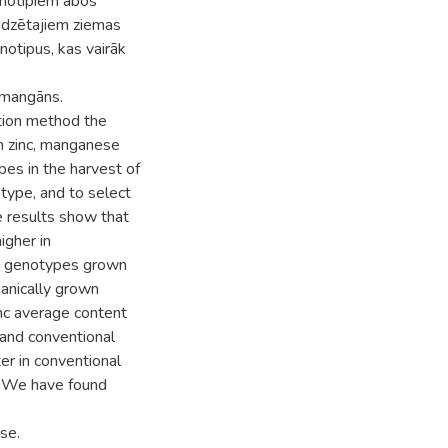
enotipiem abos
udzētajiem ziemas
notipus, kas vairāk
, mangāns.
tion method the
on zinc, manganese
pes in the harvest of
type, and to select
 results show that
igher in
al genotypes grown
rganically grown
inc average content
 and conventional
er in conventional
. We have found
se.