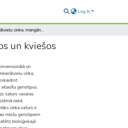
Log In
Minerālvielu cinka, mangāna un dzelzs saturs miežos un kviešos
os un kviešos
konvencionālā un
inerālvielu cinka,
oskaidrot
atlasītu genotipus,
lzs saturs vasaras
sistēmā nekā
lāks cinka saturs ir
ras miežu genotipiem
tatēts bioloģiskajā