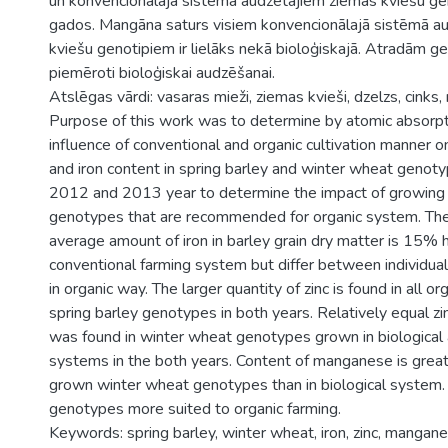
un konvencionālajā sistēmā audzētajiem ziemas kviešu g
gados. Mangāna saturs visiem konvencionālajā sistēmā a
kviešu genotipiem ir lielāks nekā bioloģiskajā. Atradām ge
piemēroti bioloģiskai audzēšanai.
Atslēgas vārdi: vasaras mieži, ziemas kvieši, dzelzs, cinks
Purpose of this work was to determine by atomic absorp
influence of conventional and organic cultivation manner 
and iron content in spring barley and winter wheat genoty
2012 and 2013 year to determine the impact of growing 
genotypes that are recommended for organic system. The
average amount of iron in barley grain dry matter is 15% h
conventional farming system but differ between individu
in organic way. The larger quantity of zinc is found in all o
spring barley genotypes in both years. Relatively equal z
was found in winter wheat genotypes grown in biological
systems in the both years. Content of manganese is great
grown winter wheat genotypes than in biological system
genotypes more suited to organic farming.
Keywords: spring barley, winter wheat, iron, zinc, mangane