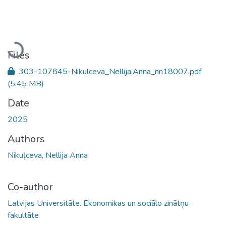
Loading...
Files
303-107845-Nikulceva_Nellija.Anna_nn18007.pdf
(5.45 MB)
Date
2025
Authors
Nikuļceva, Nellija Anna
Co-author
Latvijas Universitāte. Ekonomikas un sociālo zinātņu
fakultāte