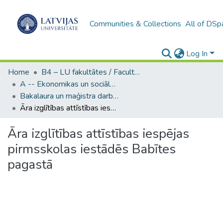
Communities & Collections
All of DSp
Log In
Home
B4 – LU fakultātes / Faculties of the UL
A -- Ekonomikas un sociālo zinātņu fakultāte / Faculty of Economics and Social Sciences
Bakalaura un maģistra darbi (ESZF) / Bachelor's and Master's theses
Āra izglītības attīstības iespējas pirmsskolas iestādēs Babītes pagastā
Āra izglītības attīstības iespējas
pirmsskolas iestādēs Babītes
pagastā