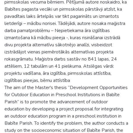
pirmsskolas vecuma bērniem. Pētījumā autore noskaidro, ka
Babītes pagasta vecāki un pirmsskolas pārstāvji atzīst, ka
pavadītais laiks ārtelpās var tikt pagarināts un izmantots
lietderīgi – mācību norisei. Tādējādi, autore nosaka maģistra
darba pamatproblēmu – Nepietiekama āra izglītības
izmantošana kā mācību pieeja -, kuras risināšanai izstrādā
divu projekta alternatīvu sākotnējo analīzi, visbeidzot
izstrādājot vienas piemērotākās alternatīvas projekta
rokasgrāmatu. Maģistra darbs sastāv no 841 lapas, 24
attēliem, 12 tabulām un 41 pielikuma. Atslēgas vārdi:
projektu vadīšana, āra izglītība, pirmsskolas attīstība,
izglītības pieejas, bērnu attīstība
The aim of the Master's thesis “Development Opportunities
for Outdoor Education in Preschool Institutions in Babīte
Parish” is to promote the advancement of outdoor
education by developing a project proposal for integrating
an outdoor education program in a preschool institution in
Babīte Parish. To identify the problem, the author conducts a
study on the socioeconomic situation of Babīte Parish, the