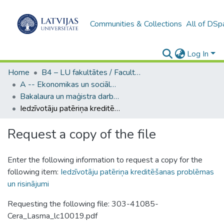
Communities & Collections
All of DSp
Log In
Home
B4 – LU fakultātes / Faculties of the UL
A -- Ekonomikas un sociālo zinātņu fakultāte / Faculty of Economics and Social Sciences
Bakalaura un maģistra darbi (ESZF) / Bachelor's and Master's theses
Iedzīvotāju patēriņa kreditēšanas problēmas un risinājumi
Request a copy of the file
Enter the following information to request a copy for the
following item:
Iedzīvotāju patēriņa kreditēšanas problēmas
un risinājumi
Requesting the following file: 303-41085-
Cera_Lasma_lc10019.pdf