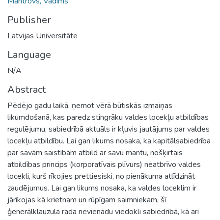
Mantrovs, Vadims
Publisher
Latvijas Universitāte
Language
N/A
Abstract
Pēdējo gadu laikā, ņemot vērā būtiskās izmaiņas
likumdošanā, kas paredz stingrāku valdes locekļu atbildības
regulējumu, sabiedrībā aktuāls ir kļuvis jautājums par valdes
locekļu atbildību. Lai gan likums nosaka, ka kapitālsabiedrība
par savām saistībām atbild ar savu mantu, nošķirtais
atbildības princips (korporatīvais plīvurs) neatbrīvo valdes
locekli, kurš rīkojies prettiesiski, no pienākuma atlīdzināt
zaudējumus. Lai gan likums nosaka, ka valdes loceklim ir
jārīkojas kā krietnam un rūpīgam saimniekam, šī
ģenerālklauzula rada nevienādu viedokli sabiedrībā, kā arī