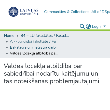
Communities & Collections
All of DSp
Log In
Home
B4 – LU fakultātes / Faculties of the UL
A -- Juridiskā fakultāte / Faculty of Law
Bakalaura un maģistra darbi (JF) / Bachelor's and Master's theses
Valdes locekļa atbildība par sabiedrībai nodarītu kaitējumu un tās noteikšanas problēmjautājumi
Valdes locekļa atbildība par
sabiedrībai nodarītu kaitējumu un
tās noteikšanas problēmjautājumi