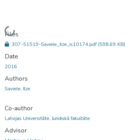
Loading...
Files
307-51519-Saviele_Ilze_is10174.pdf
(598.69 KB)
Date
2016
Authors
Saviele, Ilze
Co-author
Latvijas Universitāte. Juridiskā fakultāte
Advisor