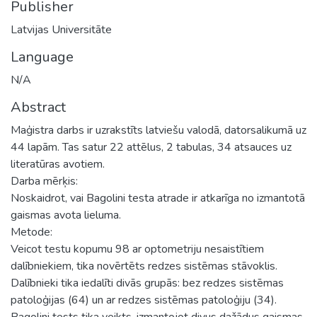
Publisher
Latvijas Universitāte
Language
N/A
Abstract
Maģistra darbs ir uzrakstīts latviešu valodā, datorsalikumā uz
44 lapām. Tas satur 22 attēlus, 2 tabulas, 34 atsauces uz
literatūras avotiem.
Darba mērķis:
Noskaidrot, vai Bagolini testa atrade ir atkarīga no izmantotā
gaismas avota lieluma.
Metode:
Veicot testu kopumu 98 ar optometriju nesaistītiem
dalībniekiem, tika novērtēts redzes sistēmas stāvoklis.
Dalībnieki tika iedalīti divās grupās: bez redzes sistēmas
patoloģijas (64) un ar redzes sistēmas patoloģiju (34).
Bagolini tests tika veikts, izmantojot divus dažādus gaismas