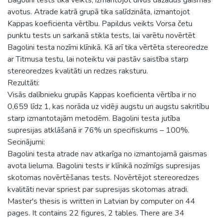
avotus. Atrade katrā grupā tika salīdzināta, izmantojot
Kappas koeficienta vērtību. Papildus veikts Vorsa četu
punktu tests un sarkanā stikla tests, lai varētu novērtēt
Bagolini testa nozīmi klīnikā. Kā arī tika vērtēta stereoredze
ar Titmusa testu, lai noteiktu vai pastāv saistība starp
stereoredzes kvalitāti un redzes raksturu.
Rezultāti:
Visās dalībnieku grupās Kappas koeficienta vērtība ir no
0,659 līdz 1, kas norāda uz vidēji augstu un augstu sakritību
starp izmantotajām metodēm. Bagolini testa jutība
supresijas atklāšanā ir 76% un specifiskums – 100%.
Secinājumi:
Bagolini testa atrade nav atkarīga no izmantojamā gaismas
avota lieluma. Bagolini tests ir klīnikā nozīmīgs supresijas
skotomas novērtēšanas tests. Novērtējot stereoredzes
kvalitāti nevar spriest par supresijas skotomas atradi.
Master's thesis is written in Latvian by computer on 44
pages. It contains 22 figures, 2 tables. There are 34