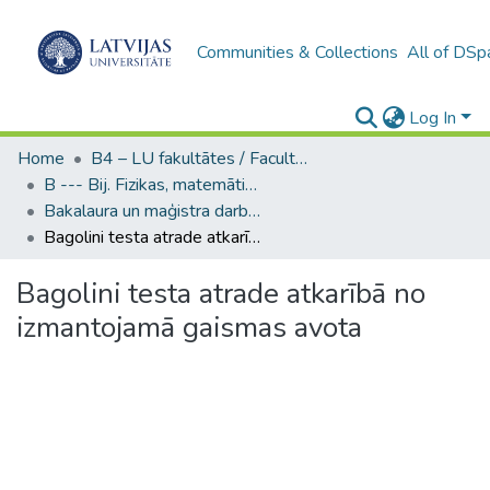
Communities & Collections
All of DSp
Log In
Home
B4 – LU fakultātes / Faculties of the UL
B --- Bij. Fizikas, matemātikas un optometrijas fakultātes studentu noslēguma darbi / Faculty of Physics, Mathematics and Optometry - Graduate works
Bakalaura un maģistra darbi (FMOF) / Bachelor's and Master's theses
Bagolini testa atrade atkarībā no izmantojamā gaismas avota
Bagolini testa atrade atkarībā no
izmantojamā gaismas avota