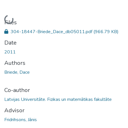
Loading...
Files
304-18447-Briede_Dace_db05011.pdf
(966.79 KB)
Date
2011
Authors
Briede, Dace
Co-author
Latvijas Universitāte. Fizikas un matemātikas fakultāte
Advisor
Fridrihsons, Jānis