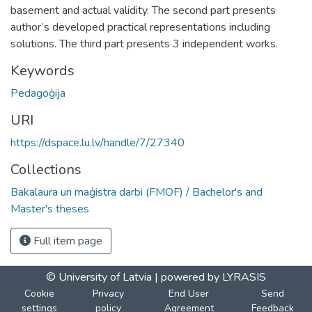
basement and actual validity. The second part presents
author’s developed practical representations including
solutions. The third part presents 3 independent works.
Keywords
Pedagoģija
URI
https://dspace.lu.lv/handle/7/27340
Collections
Bakalaura un maģistra darbi (FMOF) / Bachelor's and
Master's theses
Full item page
© University of Latvia |
powered by LYRASIS
Cookie
Privacy
End User
Send
settings
policy
Agreement
Feedback