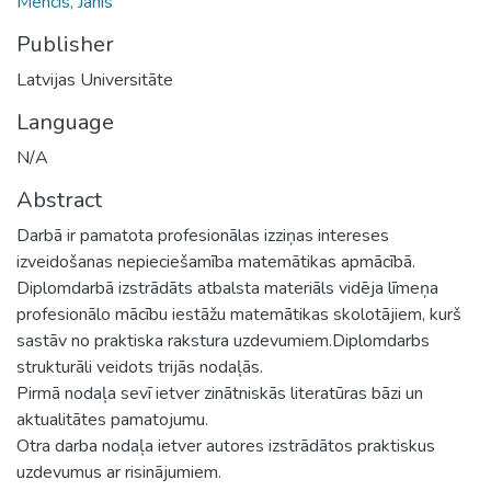
Mencis, Jānis
Publisher
Latvijas Universitāte
Language
N/A
Abstract
Darbā ir pamatota profesionālas izziņas intereses
izveidošanas nepieciešamība matemātikas apmācībā.
Diplomdarbā izstrādāts atbalsta materiāls vidēja līmeņa
profesionālo mācību iestāžu matemātikas skolotājiem, kurš
sastāv no praktiska rakstura uzdevumiem.Diplomdarbs
strukturāli veidots trijās nodaļās.
Pirmā nodaļa sevī ietver zinātniskās literatūras bāzi un
aktualitātes pamatojumu.
Otra darba nodaļa ietver autores izstrādātos praktiskus
uzdevumus ar risinājumiem.