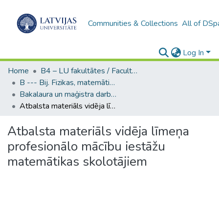
Communities & Collections
All of DSp
Log In
Home
B4 – LU fakultātes / Faculties of the UL
B --- Bij. Fizikas, matemātikas un optometrijas fakultātes studentu noslēguma darbi / Faculty of Physics, Mathematics and Optometry - Graduate works
Bakalaura un maģistra darbi (FMOF) / Bachelor's and Master's theses
Atbalsta materiāls vidēja līmeņa profesionālo mācību iestāžu matemātikas skolotājiem
Atbalsta materiāls vidēja līmeņa
profesionālo mācību iestāžu
matemātikas skolotājiem