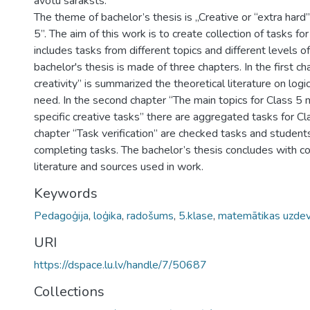
avotu saraksts.
The theme of bachelor’s thesis is „Creative or “extra hard
5”. The aim of this work is to create collection of tasks fo
includes tasks from different topics and different levels of 
bachelor's thesis is made of three chapters. In the first c
creativity” is summarized the theoretical literature on logi
need. In the second chapter “The main topics for Class 5
specific creative tasks” there are aggregated tasks for Cla
chapter “Task verification” are checked tasks and student
completing tasks. The bachelor’s thesis concludes with con
literature and sources used in work.
Keywords
Pedagoģija
,
loģika
,
radošums
,
5.klase
,
matemātikas uzde
URI
https://dspace.lu.lv/handle/7/50687
Collections