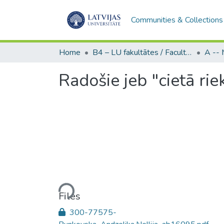
Communities & Collections
Home
B4 – LU fakultātes / Faculties of the UL
Radošie jeb "cietā rie
Loading...
Files
300-77575-