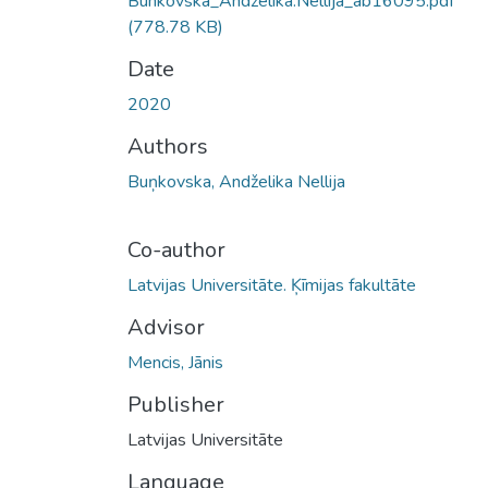
Bunkovska_Andzelika.Nellija_ab16095.pdf
(778.78 KB)
Date
2020
Authors
Buņkovska, Andželika Nellija
Co-author
Latvijas Universitāte. Ķīmijas fakultāte
Advisor
Mencis, Jānis
Publisher
Latvijas Universitāte
Language