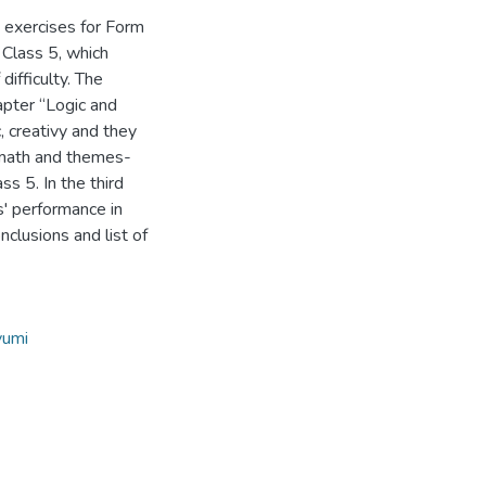
” exercises for Form
r Class 5, which
difficulty. The
hapter “Logic and
c, creativy and they
 math and themes-
ss 5. In the third
s' performance in
clusions and list of
vumi