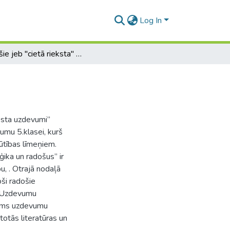
Log In
Radošie jeb "cietā rieksta" uzdevumi 5. klasei
ksta uzdevumi’’
jumu 5.klasei, kurš
tības līmeņiem.
ka un radošus’’ ir
u, . Otrajā nodaļā
ši radošie
‘’ Uzdevumu
kums uzdevumu
totās literatūras un