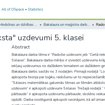
All of DSpace
Statistics
A -- Medicīnas un dzīvības zinātņu fakultāte / Faculty of Medicine and Life Sciences
Bakalaura un maģistra darbi (MDZF) / Bachelor's and Master's theses
ksta" uzdevumi 5. klasei
Abstract
Bakalaura darba tēma ir “Radošie uzdevumi jeb ‘’Cietā rie
5.klasei”. Bakalaura darba mērķis ir izveidot uzdevumu krā
iekļauj uzdevumus no dažādiem tematiem un dažādiem grū
Bakalaura darbs sastāv no 3 nodaļām. Pirmajā nodaļā “Loģi
apkopota teorija par loģiku, radošumu un to nepieciešamīb
“5.klases matemātikas galvenās tēmas un tēmām atbilsto
uzdevumi’’ ir apkopoti uzdevumi 5.klasei. Trešajā nodaļā 
pārbaude’’ ir apkopota uzdevumu pārbaude, skolēnu vei
izpildē. Darba noslēgumā apkopoti secinājumi, kā arī izman