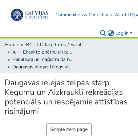
Communities & Collections
All of DSp
Log In
Home
B4 – LU fakultātes / Faculties of the UL
A -- Eksakto zinātņu un tehnoloģiju fakultāte / Faculty of Science and Technology
Bakalaura un maģistra darbi (EZTF) / Bachelor's and Master's theses
Daugavas ielejas telpas starp Ķegumu un Aizkraukli rekreācijas potenciāls un iespējamie attīstības risinājumi
Daugavas ielejas telpas starp
Ķegumu un Aizkraukli rekreācijas
potenciāls un iespējamie attīstības
risinājumi
Simple item page