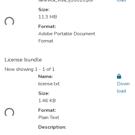
Janevica_Irisa_ij18020.pdf
load
Size:
ding...
11.3 MB
Format:
Adobe Portable Document
Format
License bundle
Now showing
1 - 1 of 1
Name:
license.txt
Down
load
Size:
1.46 KB
ding...
Format:
Plain Text
Description: