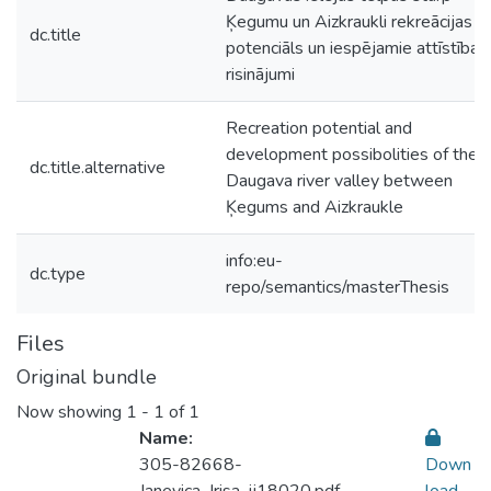
Ķegumu un Aizkraukli rekreācijas
dc.title
potenciāls un iespējamie attīstības
risinājumi
Recreation potential and
development possibolities of the
dc.title.alternative
Daugava river valley between
Ķegums and Aizkraukle
info:eu-
dc.type
repo/semantics/masterThesis
Files
Original bundle
Now showing
1 - 1 of 1
Name:
305-82668-
Down