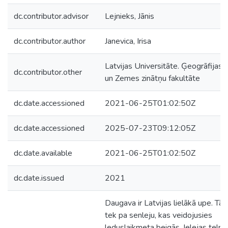
dc.contributor.advisor
Lejnieks, Jānis
dc.contributor.author
Janevica, Irisa
Latvijas Universitāte. Ģeogrāfijas
dc.contributor.other
un Zemes zinātņu fakultāte
dc.date.accessioned
2021-06-25T01:02:50Z
dc.date.accessioned
2025-07-23T09:12:05Z
dc.date.available
2021-06-25T01:02:50Z
dc.date.issued
2021
Daugava ir Latvijas lielākā upe. Tā
tek pa senleju, kas veidojusies
leduslaikmeta beigās. Ielejas telpā