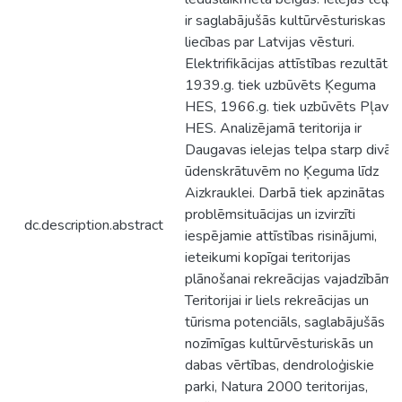
ir saglabājušās kultūrvēsturiskas
liecības par Latvijas vēsturi.
Elektrifikācijas attīstības rezultātā
1939.g. tiek uzbūvēts Ķeguma
HES, 1966.g. tiek uzbūvēts Pļaviņ
HES. Analizējamā teritorija ir
Daugavas ielejas telpa starp divā
ūdenskrātuvēm no Ķeguma līdz
Aizkrauklei. Darbā tiek apzinātas
problēmsituācijas un izvirzīti
dc.description.abstract
iespējamie attīstības risinājumi,
ieteikumi kopīgai teritorijas
plānošanai rekreācijas vajadzībām.
Teritorijai ir liels rekreācijas un
tūrisma potenciāls, saglabājušās
nozīmīgas kultūrvēsturiskās un
dabas vērtības, dendroloģiskie
parki, Natura 2000 teritorijas,