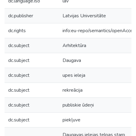
dc.language.iso
lav
dc.publisher
Latvijas Universitāte
dc.rights
info:eu-repo/semantics/openAcces
dc.subject
Arhitektūra
dc.subject
Daugava
dc.subject
upes ieleja
dc.subject
rekreācija
dc.subject
publiskie ūdeņi
dc.subject
piekļuve
Daugavas ielejas telpas starp