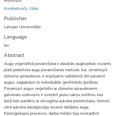
Advisor
Kondratovičs, Uldis
Publisher
Latvijas Universitāte
Language
lav
Abstract
Augu veģetatīvā pavairošana ir daudzās augkopības nozarēs
plaši pielietota augu pavairošanas metode, kur, izmantojot
dzinuma spraudeņus, ir iespējams salīdzinoši ātri pavairot
augus, saglabājot to individuālās ģenētiskās īpašības.
Pavairojot augus veģetatīvi ar dzinuma spraudeņiem,
galvenais uzdevums ir izveidot jaunu sakņu sistēmu, kas
bieži tiek panākts ar eksogēna auksīna pielietošanu. Ņemot
vērā auksīna daudzpusīgo iesaisti dažādos auga
fizioloģiskajos procesos, darba mērķis bija noskaidrot