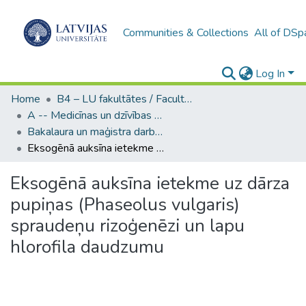
Communities & Collections
All of DSp
Log In
Home
B4 – LU fakultātes / Faculties of the UL
A -- Medicīnas un dzīvības zinātņu fakultāte / Faculty of Medicine and Life Sciences
Bakalaura un maģistra darbi (MDZF) / Bachelor's and Master's theses
Eksogēnā auksīna ietekme uz dārza pupiņas (Phaseolus vulgaris) spraudeņu rizoģenēzi un lapu hlorofila daudzumu
Eksogēnā auksīna ietekme uz dārza
pupiņas (Phaseolus vulgaris)
spraudeņu rizoģenēzi un lapu
hlorofila daudzumu