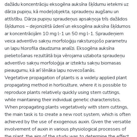
dažādu koncentrāciju eksogēna auksīna šķīdumu ietekmi uz
dārza pupiņu, kā modeļobjekta, spraudeņu augšanu un
attīstību. Dārza pupiņu spraudeņus apsakņoja trīs dažādos
šķīdumos – dejonizētā ūdenī un eksogēna auksīna šķīdumos
ar koncentrācijām 10 mg l-1 un 50 mg l-1. Spraudeņiem
veica adventīvo sakņu morfoloģiju raksturojošo parametru
un lapu hlorofila daudzuma analīzi. Eksogēna auksīna
pielietošanas rezultātā bija vērojama uzlabota spraudeņu
adventīvo sakņu morfoloģija ar izteiktu sakņu biomasas
pieaugumu, kā arī lēnāka lapu novecošanās.
Vegetative propagation of plants is a widely applied plant
propagating method in horticulture, where it is possible to
reproduce plants relatively quickly using stem cuttings,
while maintaining their individual genetic characteristics.
When propagating plants vegetatively with stem cuttings,
the main task is to create a new root system, which is often
achieved by the use of exogenous auxin. Given the versatile
involvement of auxin in various physiological processes of
the plant, the aim of the study was to determine the effect