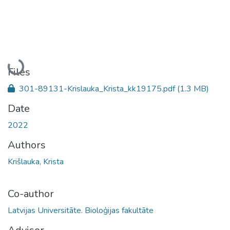
Loading...
Files
301-89131-Krislauka_Krista_kk19175.pdf
(1.3 MB)
Date
2022
Authors
Krišlauka, Krista
Co-author
Latvijas Universitāte. Bioloģijas fakultāte