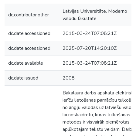
Latvijas Universitāte. Moderno
dc.contributor.other
valodu fakultāte
dc.date.accessioned
2015-03-24T07:08:21Z
dc.date.accessioned
2025-07-20T14:20:10Z
dc.date.available
2015-03-24T07:08:21Z
dc.date.issued
2008
Bakalaura darbs apskata elektrisk
ierīču lietošanas pamācību tulkoša
no angļu valodas uz latviešu valodu
lai noskaidrotu, kuras tulkošanas
metodes ir visvairāk piemērotas
aplūkotajam tekstu veidam. Darbs