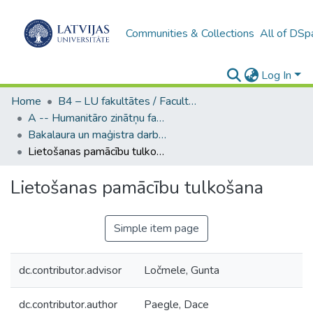
Communities & Collections
All of DSp
Log In
Home
B4 – LU fakultātes / Faculties of the UL
A -- Humanitāro zinātņu fakultāte / Faculty of Humanities
Bakalaura un maģistra darbi (HZF) / Bachelor's and Master's theses
Lietošanas pamācību tulkošana
Lietošanas pamācību tulkošana
Simple item page
dc.contributor.advisor
Ločmele, Gunta
dc.contributor.author
Paegle, Dace