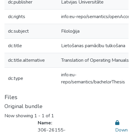
dc.publisher
Latvijas Universitāte
dc.rights
info:eu-repo/semantics/openAcces
dc.subject
Filoloģija
dc.title
Lietošanas pamācību tulkošana
dc.title.alternative
Translation of Operating Manuals
info:eu-
dc.type
repo/semantics/bachelorThesis
Files
Original bundle
Now showing
1 - 1 of 1
Name:
306-26155-
Down