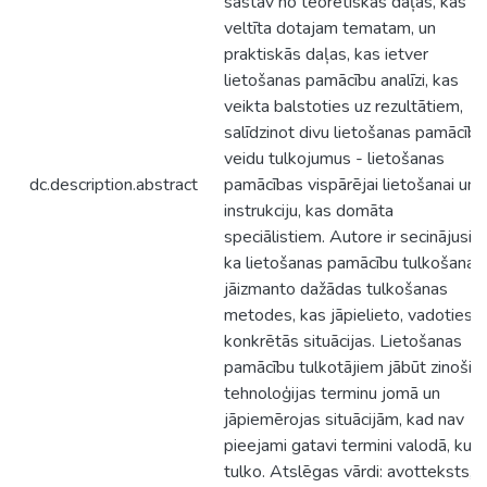
sastāv no teorētiskās daļas, kas
veltīta dotajam tematam, un
praktiskās daļas, kas ietver
lietošanas pamācību analīzi, kas
veikta balstoties uz rezultātiem,
salīdzinot divu lietošanas pamācību
veidu tulkojumus - lietošanas
dc.description.abstract
pamācības vispārējai lietošanai un
instrukciju, kas domāta
speciālistiem. Autore ir secinājusi,
ka lietošanas pamācību tulkošanai i
jāizmanto dažādas tulkošanas
metodes, kas jāpielieto, vadoties 
konkrētās situācijas. Lietošanas
pamācību tulkotājiem jābūt zinoši
tehnoloģijas terminu jomā un
jāpiemērojas situācijām, kad nav
pieejami gatavi termini valodā, kurā
tulko. Atslēgas vārdi: avotteksts,