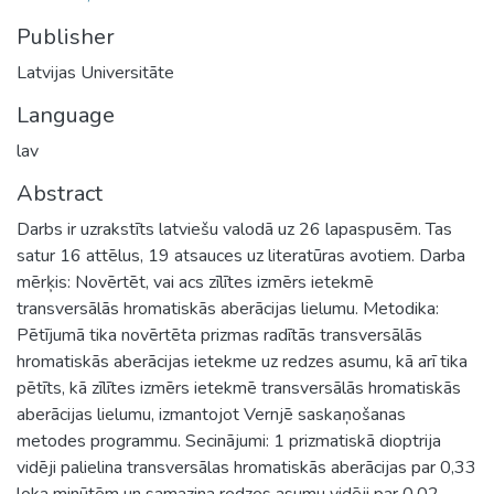
Publisher
Latvijas Universitāte
Language
lav
Abstract
Darbs ir uzrakstīts latviešu valodā uz 26 lapaspusēm. Tas
satur 16 attēlus, 19 atsauces uz literatūras avotiem. Darba
mērķis: Novērtēt, vai acs zīlītes izmērs ietekmē
transversālās hromatiskās aberācijas lielumu. Metodika:
Pētījumā tika novērtēta prizmas radītās transversālās
hromatiskās aberācijas ietekme uz redzes asumu, kā arī tika
pētīts, kā zīlītes izmērs ietekmē transversālās hromatiskās
aberācijas lielumu, izmantojot Vernjē saskaņošanas
metodes programmu. Secinājumi: 1 prizmatiskā dioptrija
vidēji palielina transversālas hromatiskās aberācijas par 0,33
loka minūtēm un samazina redzes asumu vidēji par 0,02