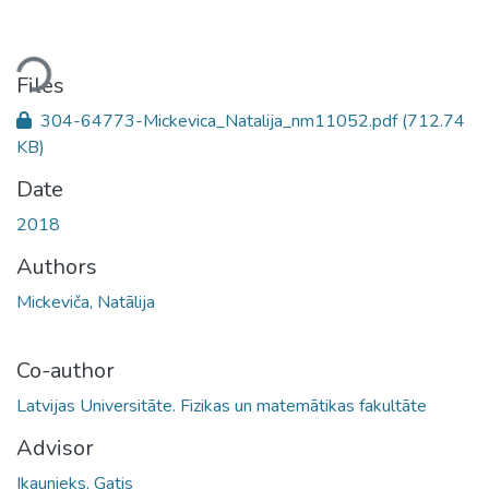
ading...
Files
304-64773-Mickevica_Natalija_nm11052.pdf
(712.74
KB)
Date
2018
Authors
Mickeviča, Natālija
Co-author
Latvijas Universitāte. Fizikas un matemātikas fakultāte
Advisor
Ikaunieks, Gatis