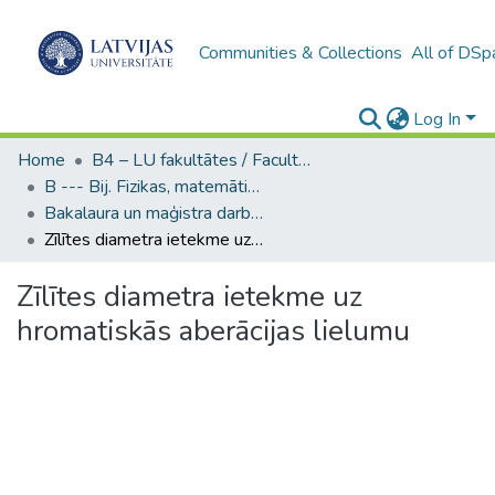
Communities & Collections
All of DSp
Log In
Home
B4 – LU fakultātes / Faculties of the UL
B --- Bij. Fizikas, matemātikas un optometrijas fakultātes studentu noslēguma darbi / Faculty of Physics, Mathematics and Optometry - Graduate works
Bakalaura un maģistra darbi (FMOF) / Bachelor's and Master's theses
Zīlītes diametra ietekme uz hromatiskās aberācijas lielumu
Zīlītes diametra ietekme uz
hromatiskās aberācijas lielumu