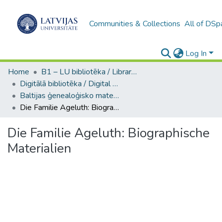
Communities & Collections
All of DSp
Log In
Home
B1 – LU bibliotēka / Library of the UL
Digitālā bibliotēka / Digital library
Baltijas ģenealoģisko materiālu kolekcija / Collection of Baltic genealogies
Die Familie Ageluth: Biographische Materialien
Die Familie Ageluth: Biographische
Materialien