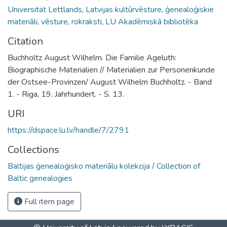
Universität Lettlands
,
Latvijas kultūrvēsture
,
ģenealoģiskie
materiāli
,
vēsture
,
rokraksti
,
LU Akadēmiskā bibliotēka
Citation
Buchholtz August Wilhelm. Die Familie Ageluth:
Biographische Materialien // Materialien zur Personenkunde
der Ostsee-Provinzen/ August Wilhelm Buchholtz. - Band
1. - Riga, 19. Jahrhundert. - S. 13.
URI
https://dspace.lu.lv/handle/7/2791
Collections
Baltijas ģenealoģisko materiālu kolekcija / Collection of
Baltic genealogies
Full item page