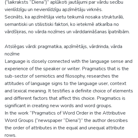
(“laikraksts “Diena”)” aplūkoti jautājumi par vārdu secību
vienlīdzīgu un nevienlīdzīgu apzīmētāju virknēs.
Secināts, ka apzīmētāja vietu teikumā nosaka strukturāli,
semantiski un stilistiski faktori, ko ietekmē atkarība no
vārdšķiras, no vārda nozīmes un vārddarināšanas īpatnībām.
Atslēgas vārdi: pragmatika, apzīmētājs, vārdrinda, vārda
nozīme
Language is closely connected with the language sense and
experience of the speaker or writer. Pragmatics that is the
sub-sector of semiotics and filosophy, researches the
attitudes of language signs to the language user, context
and lexical meaning. It testifies a definite choice of elements
and different factors that affect this choice. Pragmatics is
significant in creating new words and word groups.
In the work “Pragmatics of Word Order in the Attributive
Word Groups (“newspaper “Diena”)” the author describes
the order of attributes in the equal and unequal attribute
rows.