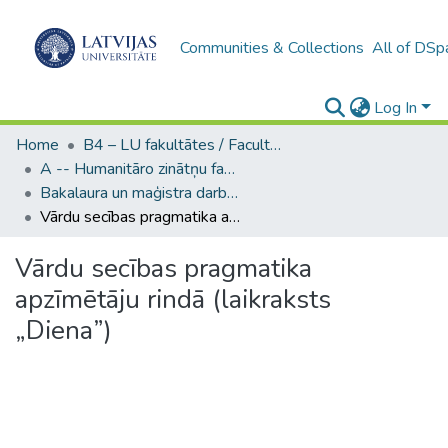
Communities & Collections
All of DSp
Log In
Home
B4 – LU fakultātes / Faculties of the UL
A -- Humanitāro zinātņu fakultāte / Faculty of Humanities
Bakalaura un maģistra darbi (HZF) / Bachelor's and Master's theses
Vārdu secības pragmatika apzīmētāju rindā (laikraksts „Diena”)
Vārdu secības pragmatika
apzīmētāju rindā (laikraksts
„Diena”)