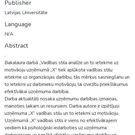
Publisher
Latvijas Universitāte
Language
N/A
Abstract
.
Bakalaura darbā „Vadības stila analīze un to ietekme uz
motivāciju uzņēmumā „X” tiek aplūkota vadības stilu
ietekme uz organizācijas darbību, tās mērķus sasniegšanu un
to ietekmi uz darbinieku motivāciju, lai izvirzītu priekšlikumus
efektīvākai uzņēmuma darbībai.
Darba aktualitāti nosaka uzņēmumu darbības izmaiņas,
mainoties laikam un resursiem. Darba autore ir izpētījusi
uzņēmuma „X” vadības stilu un to ietekmi uz motivāciju.
Uzņēmumā „X” vadības stils ir viens no efektīvākajiem
veidiem kā psiholoģiski iedarboties uz uzņēmuma
darbiniekiem un panākt efektīvu uzņēmuma darbību un