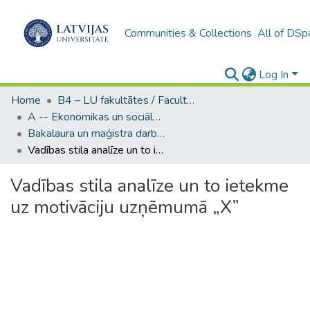
Communities & Collections
All of DSp
Log In
Home
B4 – LU fakultātes / Faculties of the UL
A -- Ekonomikas un sociālo zinātņu fakultāte / Faculty of Economics and Social Sciences
Bakalaura un maģistra darbi (ESZF) / Bachelor's and Master's theses
Vadības stila analīze un to ietekme uz motivāciju uzņēmumā „X”
Vadības stila analīze un to ietekme
uz motivāciju uzņēmumā „X”