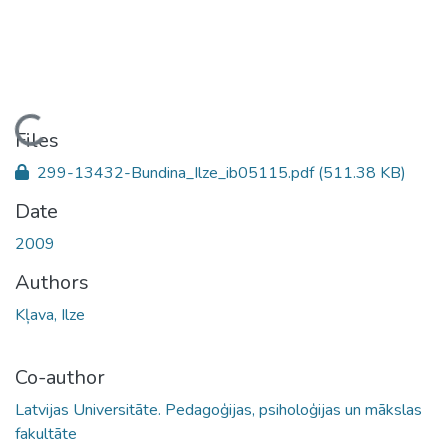
Loading...
Files
299-13432-Bundina_Ilze_ib05115.pdf
(511.38 KB)
Date
2009
Authors
Kļava, Ilze
Co-author
Latvijas Universitāte. Pedagoģijas, psiholoģijas un mākslas
fakultāte