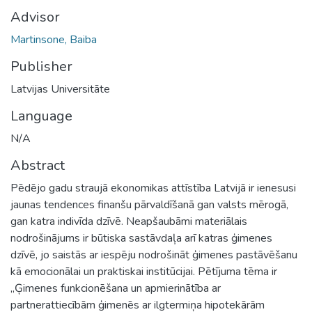
Advisor
Martinsone, Baiba
Publisher
Latvijas Universitāte
Language
N/A
Abstract
Pēdējo gadu straujā ekonomikas attīstība Latvijā ir ienesusi
jaunas tendences finanšu pārvaldīšanā gan valsts mērogā,
gan katra indivīda dzīvē. Neapšaubāmi materiālais
nodrošinājums ir būtiska sastāvdaļa arī katras ģimenes
dzīvē, jo saistās ar iespēju nodrošināt ģimenes pastāvēšanu
kā emocionālai un praktiskai institūcijai. Pētījuma tēma ir
„Ģimenes funkcionēšana un apmierinātība ar
partnerattiecībām ģimenēs ar ilgtermiņa hipotekārām