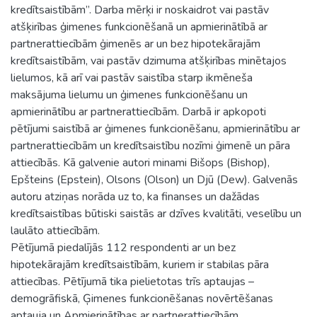
kredītsaistībām”. Darba mērķi ir noskaidrot vai pastāv
atšķirības ģimenes funkcionēšanā un apmierinātībā ar
partnerattiecībām ģimenēs ar un bez hipotekārajām
kredītsaistībām, vai pastāv dzimuma atšķirības minētajos
lielumos, kā arī vai pastāv saistība starp ikmēneša
maksājuma lielumu un ģimenes funkcionēšanu un
apmierinātību ar partnerattiecībām. Darbā ir apkopoti
pētījumi saistībā ar ģimenes funkcionēšanu, apmierinātību ar
partnerattiecībām un kredītsaistību nozīmi ģimenē un pāra
attiecībās. Kā galvenie autori minami Bišops (Bishop),
Epšteins (Epstein), Olsons (Olson) un Djū (Dew). Galvenās
autoru atziņas norāda uz to, ka finanses un dažādas
kredītsaistības būtiski saistās ar dzīves kvalitāti, veselību un
laulāto attiecībām.
Pētījumā piedalījās 112 respondenti ar un bez
hipotekārajām kredītsaistībām, kuriem ir stabilas pāra
attiecības. Pētījumā tika pielietotas trīs aptaujas –
demogrāfiskā, Ģimenes funkcionēšanas novērtēšanas
aptauja un Apmierinātības ar partnerattiecībām