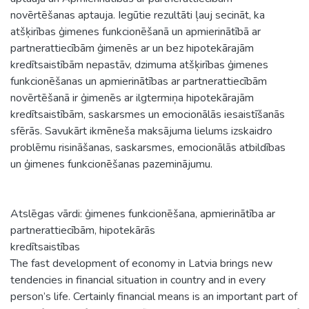
novērtēšanas aptauja. Iegūtie rezultāti ļauj secināt, ka
atšķirības ģimenes funkcionēšanā un apmierinātībā ar
partnerattiecībām ģimenēs ar un bez hipotekārajām
kredītsaistībām nepastāv, dzimuma atšķirības ģimenes
funkcionēšanas un apmierinātības ar partnerattiecībām
novērtēšanā ir ģimenēs ar ilgtermiņa hipotekārajām
kredītsaistībām, saskarsmes un emocionālās iesaistīšanās
sfērās. Savukārt ikmēneša maksājuma lielums izskaidro
problēmu risināšanas, saskarsmes, emocionālās atbildības
un ģimenes funkcionēšanas pazeminājumu.
Atslēgas vārdi: ģimenes funkcionēšana, apmierinātība ar
partnerattiecībām, hipotekārās
kredītsaistības
The fast development of economy in Latvia brings new
tendencies in financial situation in country and in every
person’s life. Certainly financial means is an important part of