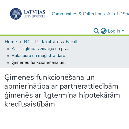
Communities & Collections
All of DSp
Log In
Home
B4 – LU fakultātes / Faculties of the UL
A -- Izglītības zinātņu un psiholoģijas fakultāte / Faculty of Education Sciences and Psychology
Bakalaura un maģistra darbi (PPMF) / Bachelor's and Master's theses
Ģimenes funkcionēšana un apmierinātība ar partnerattiecībām ģimenēs ar ilgtermiņa hipotekārām kredītsaistībām
Ģimenes funkcionēšana un
apmierinātība ar partnerattiecībām
ģimenēs ar ilgtermiņa hipotekārām
kredītsaistībām