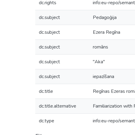
dc.rights
info:eu-repo/seman
dc.subject
Pedagoģija
dc.subject
Ezera Regīna
dc.subject
romāns
dc.subject
''Aka''
dc.subject
iepazīšana
dc.title
Regīnas Ezeras romā
dc.title.alternative
Familiarization with
dc.type
info:eu-repo/semant