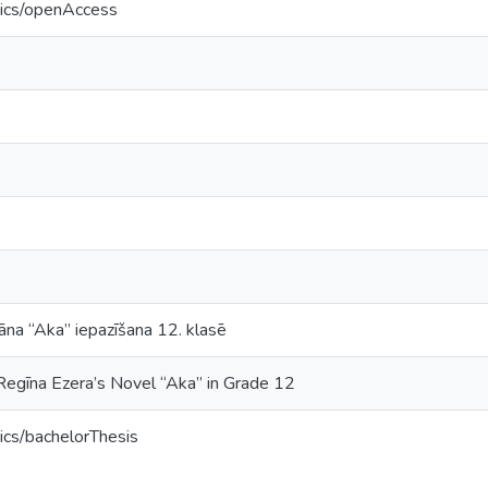
tics/openAccess
na “Aka” iepazīšana 12. klasē
 Regīna Ezera’s Novel “Aka” in Grade 12
ics/bachelorThesis