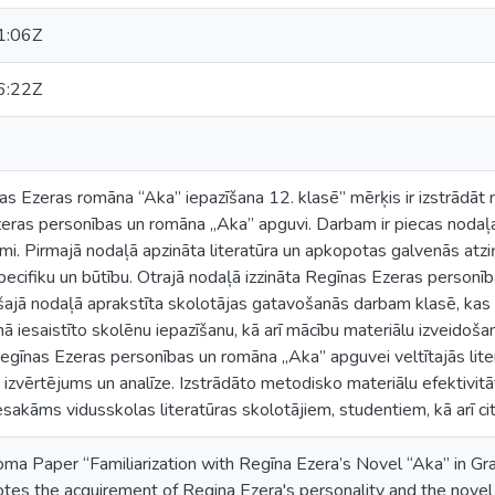
1:06Z
6:22Z
s Ezeras romāna “Aka” iepazīšana 12. klasē” mērķis ir izstrādāt 
zeras personības un romāna „Aka” apguvi. Darbam ir piecas nodaļa
umi. Pirmajā nodaļā apzināta literatūra un apkopotas galvenās atzi
pecifiku un būtību. Otrajā nodaļā izzināta Regīnas Ezeras personīb
ajā nodaļā aprakstīta skolotājas gatavošanās darbam klasē, kas
mā iesaistīto skolēnu iepazīšanu, kā arī mācību materiālu izveidoš
egīnas Ezeras personības un romāna „Aka” apguvei veltītajās lite
 izvērtējums un analīze. Izstrādāto metodisko materiālu efektivi
esakāms vidusskolas literatūras skolotājiem, studentiem, kā arī ci
oma Paper “Familiarization with Regīna Ezera’s Novel “Aka” in Gr
es the acquirement of Regina Ezera's personality and the novel 