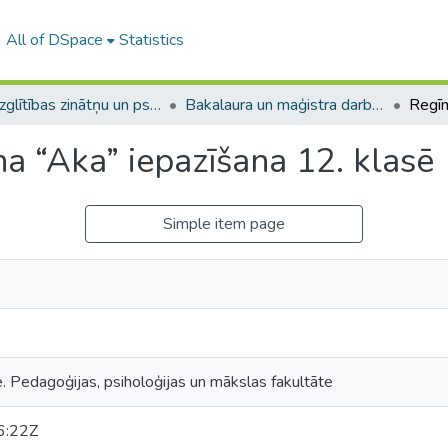
All of DSpace
Statistics
A -- Izglītības zinātņu un psiholoģijas fakultāte / Faculty of Education Sciences and Psychology
Bakalaura un maģistra darbi (PPMF) / Bachelor's and Master's theses
a “Aka” iepazīšana 12. klasē
Simple item page
e. Pedagoģijas, psiholoģijas un mākslas fakultāte
6:22Z