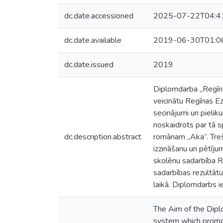
dc.date.accessioned
2025-07-22T04:4
dc.date.available
2019-06-30T01:0
dc.date.issued
2019
Diplomdarba „Regīna
veicinātu Regīnas E
secinājumi un pielik
noskaidrots par tā s
dc.description.abstract
romānam „Aka”. Treš
izzināšanu un pētīju
skolēnu sadarbība R
sadarbības rezultātu
laikā. Diplomdarbs i
The Aim of the Dipl
system which promot