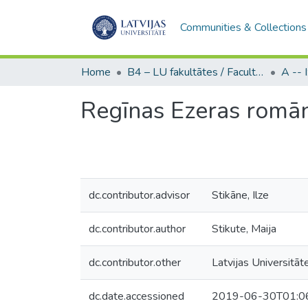
Communities & Collections
Home
B4 – LU fakultātes / Faculties of the UL
Regīnas Ezeras romān
dc.contributor.advisor
Stikāne, Ilze
dc.contributor.author
Stikute, Maija
dc.contributor.other
Latvijas Universitāt
dc.date.accessioned
2019-06-30T01:0