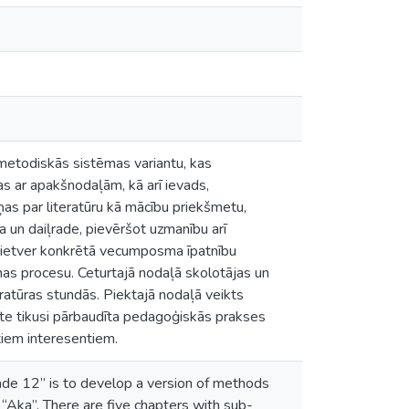
metodiskās sistēmas variantu, kas
s ar apakšnodaļām, kā arī ievads,
ņas par literatūru kā mācību priekšmetu,
a un daiļrade, pievēršot uzmanību arī
 ietver konkrētā vecumposma īpatnību
anas procesu. Ceturtajā nodaļā skolotājas un
ratūras stundās. Piektajā nodaļā veikts
tāte tikusi pārbaudīta pedagoģiskās prakses
tiem interesentiem.
ade 12” is to develop a version of methods
“Aka”. There are five chapters with sub-