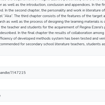
r as well as the introduction, conclusion and appendices. In the fir
d. In the second chapter, the personality and work in literature o
el “Aka”. The third chapter consists of the features of the target
arch as well as the process of designing the learning materials is 
the teacher and students for the acquirement of Regina Ezera's p
s described. In the final chapter the results of collaboration amo
fficiency of developed methods system has been tested and verifi
commended for secondary school literature teachers, students as
v/handle/7/47215
e