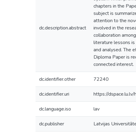
chapters in the Pape
subject is summarize
attention to the nov
dc.description.abstract
involved in the rese
collaboration among 
literature lessons i
and analysed. The e
Diploma Paper is re
connected interest.
dc.identifier.other
72240
dc.identifier.uri
https://dspace.lu.l
dc.language.iso
lav
dc.publisher
Latvijas Universitāt