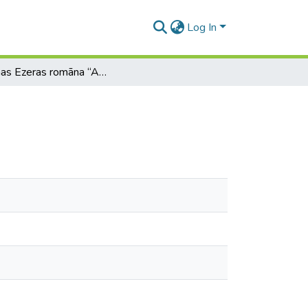
Log In
Regīnas Ezeras romāna “Aka” iepazīšana 12. klasē