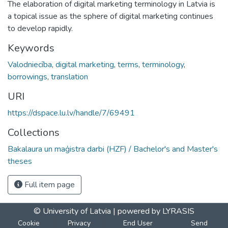
The elaboration of digital marketing terminology in Latvia is
a topical issue as the sphere of digital marketing continues
to develop rapidly.
Keywords
Valodniecība
,
digital marketing
,
terms
,
terminology
,
borrowings
,
translation
URI
https://dspace.lu.lv/handle/7/69491
Collections
Bakalaura un maģistra darbi (HZF) / Bachelor's and Master's
theses
Full item page
© University of Latvia |
powered by LYRASIS
Cookie
Privacy
End User
Send