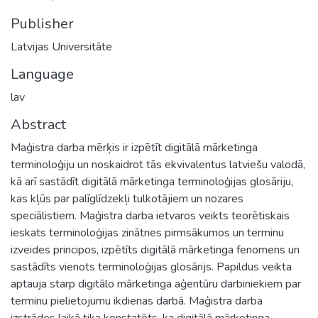
Publisher
Latvijas Universitāte
Language
lav
Abstract
Maģistra darba mērķis ir izpētīt digitālā mārketinga
terminoloģiju un noskaidrot tās ekvivalentus latviešu valodā,
kā arī sastādīt digitālā mārketinga terminoloģijas glosāriju,
kas kļūs par palīglīdzekļi tulkotājiem un nozares
speciālistiem. Maģistra darba ietvaros veikts teorētiskais
ieskats terminoloģijas zinātnes pirmsākumos un terminu
izveides principos, izpētīts digitālā mārketinga fenomens un
sastādīts vienots terminoloģijas glosārijs. Papildus veikta
aptauja starp digitālo mārketinga aģentūru darbiniekiem par
terminu pielietojumu ikdienas darbā. Maģistra darba
izstrādes laikā tika konstatēts, ka digitālā mārketinga