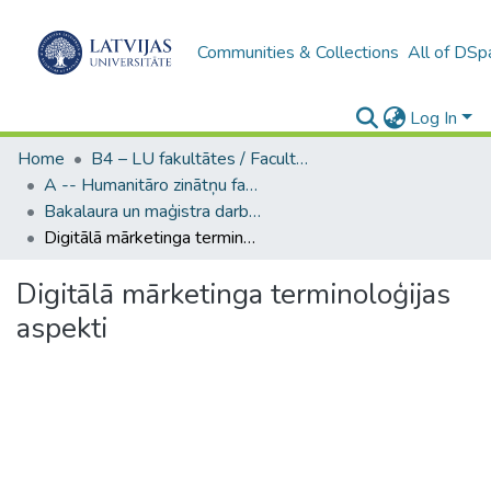
Communities & Collections
All of DSp
Log In
Home
B4 – LU fakultātes / Faculties of the UL
A -- Humanitāro zinātņu fakultāte / Faculty of Humanities
Bakalaura un maģistra darbi (HZF) / Bachelor's and Master's theses
Digitālā mārketinga terminoloģijas aspekti
Digitālā mārketinga terminoloģijas
aspekti