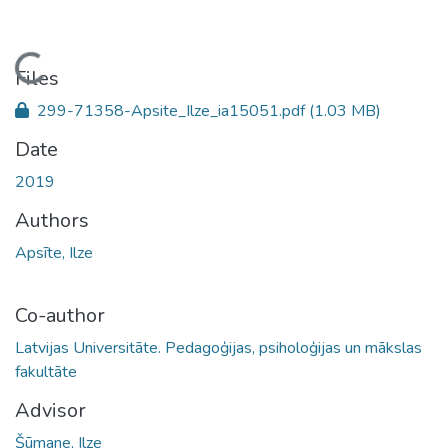
Loading...
Files
299-71358-Apsite_Ilze_ia15051.pdf
(1.03 MB)
Date
2019
Authors
Apsīte, Ilze
Co-author
Latvijas Universitāte. Pedagoģijas, psiholoģijas un mākslas
fakultāte
Advisor
Šūmane, Ilze