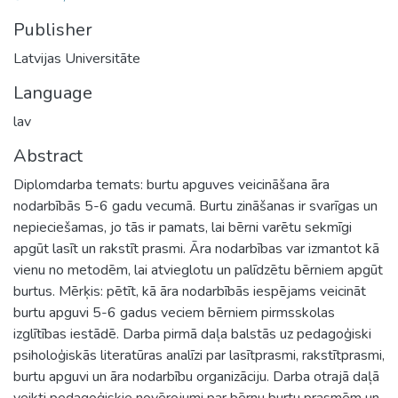
Publisher
Latvijas Universitāte
Language
lav
Abstract
Diplomdarba temats: burtu apguves veicināšana āra
nodarbībās 5-6 gadu vecumā. Burtu zināšanas ir svarīgas un
nepieciešamas, jo tās ir pamats, lai bērni varētu sekmīgi
apgūt lasīt un rakstīt prasmi. Āra nodarbības var izmantot kā
vienu no metodēm, lai atvieglotu un palīdzētu bērniem apgūt
burtus. Mērķis: pētīt, kā āra nodarbībās iespējams veicināt
burtu apguvi 5-6 gadus veciem bērniem pirmsskolas
izglītības iestādē. Darba pirmā daļa balstās uz pedagoģiski
psiholoģiskās literatūras analīzi par lasītprasmi, rakstītprasmi,
burtu apguvi un āra nodarbību organizāciju. Darba otrajā daļā
veikti pedagoģiskie novērojumi par bērnu burtu prasmēm un