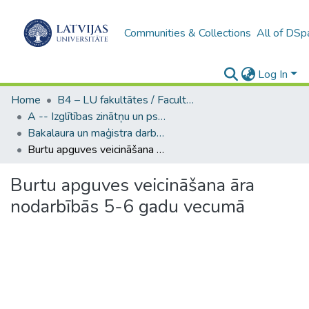
Communities & Collections
All of DSp
Log In
Home
B4 – LU fakultātes / Faculties of the UL
A -- Izglītības zinātņu un psiholoģijas fakultāte / Faculty of Education Sciences and Psychology
Bakalaura un maģistra darbi (PPMF) / Bachelor's and Master's theses
Burtu apguves veicināšana āra nodarbībās 5-6 gadu vecumā
Burtu apguves veicināšana āra
nodarbībās 5-6 gadu vecumā