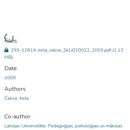
Loading...
Files
299-12814-ireta_cekse_SkLi020022_2009.pdf
(1.13
MB)
Date
2009
Authors
Čekse, Ireta
Co-author
Latvijas Universitāte. Pedagoģijas, psiholoģijas un mākslas