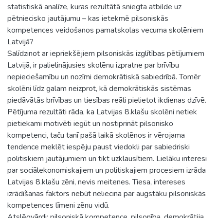
statistiskā analīze, kuras rezultātā sniegta atbilde uz
pētniecisko jautājumu – kas ietekmē pilsoniskās
kompetences veidošanos pamatskolas vecuma skolēniem
Latvijā?
Salīdzinot ar iepriekšējiem pilsoniskās izglītības pētījumiem
Latvijā, ir palielinājusies skolēnu izpratne par brīvību
nepieciešamību un nozīmi demokrātiskā sabiedrībā. Tomēr
skolēni līdz galam neizprot, kā demokrātiskās sistēmas
piedāvātās brīvības un tiesības reāli pielietot ikdienas dzīvē.
Pētījuma rezultāti rāda, ka Latvijas 8.klašu skolēni netiek
pietiekami motivēti iegūt un nostiprināt pilsonisko
kompetenci, taču tanī pašā laikā skolēnos ir vērojama
tendence meklēt iespēju paust viedokli par sabiedriski
politiskiem jautājumiem un tikt uzklausītiem. Lielāku interesi
par sociālekonomiskajiem un politiskajiem procesiem izrāda
Latvijas 8.klašu zēni, nevis meitenes. Tiesa, intereses
izrādīšanas faktors nebūt neliecina par augstāku pilsoniskās
kompetences līmeni zēnu vidū.
Atslēgvārdi: pilsoniskā kompetence, pilsonība, demokrātija.