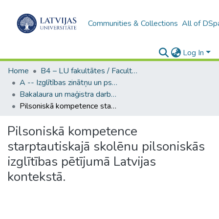
Communities & Collections
All of DSp
Log In
Home
B4 – LU fakultātes / Faculties of the UL
A -- Izglītības zinātņu un psiholoģijas fakultāte / Faculty of Education Sciences and Psychology
Bakalaura un maģistra darbi (PPMF) / Bachelor's and Master's theses
Pilsoniskā kompetence starptautiskajā skolēnu pilsoniskās izglītības pētījumā Latvijas kontekstā.
Pilsoniskā kompetence
starptautiskajā skolēnu pilsoniskās
izglītības pētījumā Latvijas
kontekstā.