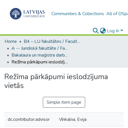
Communities & Collections
All of DSp
Log In
Home
B4 – LU fakultātes / Faculties of the UL
A -- Juridiskā fakultāte / Faculty of Law
Bakalaura un maģistra darbi (JF) / Bachelor's and Master's theses
Režīma pārkāpumi ieslodzījuma vietās
Režīma pārkāpumi ieslodzījuma
vietās
Simple item page
dc.contributor.advisor
Vīnkalna, Evija