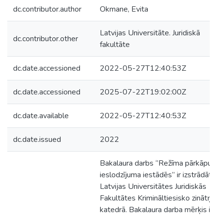
dc.contributor.author
Okmane, Evita
Latvijas Universitāte. Juridiskā
dc.contributor.other
fakultāte
dc.date.accessioned
2022-05-27T12:40:53Z
dc.date.accessioned
2025-07-22T19:02:00Z
dc.date.available
2022-05-27T12:40:53Z
dc.date.issued
2022
Bakalaura darbs ‘’Režīma pārkāpum
ieslodzījuma iestādēs’’ ir izstrādāta
Latvijas Universitātes Juridiskās
Fakultātes Krimināltiesisko zinātņu
katedrā. Bakalaura darba mērķis ir