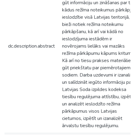
gūt informāciju un zināšanas par to
kādus režīma noteikumus pārkāpj
ieslodzītie visā Latvijas teritorijā, ci
bieži notiek režīma noteikumu
pārkāpšanu, kā arī vai kādā no
ieslodzījuma iestādēm ir
dc.description.abstract
novērojams lielāks vai mazāks
režīma pārkāpumu kāpums kritums.
Kā arī no tiesu prakses materiāliem
gūt priekštatu par piemērotajiem
sodiem. Darba uzdevumi ir izanalizē
un salīdzināt iegūto informāciju par
Latvijas Soda izpildes kodeksa
tiesību regulējuma attīstību, izpētīt
un analizēt ieslodzīto režīma
pārkāpumus visos Latvijas
cietumos, izpētīt un izanalizēt
ārvalstu tiesību regulējumu.