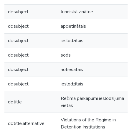
dc.subject
Juridiskā zinātne
dc.subject
apcietinātais
dc.subject
ieslodzītais
dc.subject
sods
dc.subject
notiesātais
dc.subject
ieslodzītais
Režīma pārkāpumi ieslodzījuma
dc.title
vietās
Violations of the Regime in
dc.title.alternative
Detention Institutions