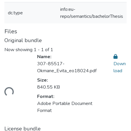
info:eu-
dc.type
repo/semantics/bachelorThesis
Files
Original bundle
Now showing
1 - 1 of 1
Name:
307-85517-
Down
Okmane_Evita_eo18024.pdf
load
Size:
ding...
840.55 KB
Format:
Adobe Portable Document
Format
License bundle