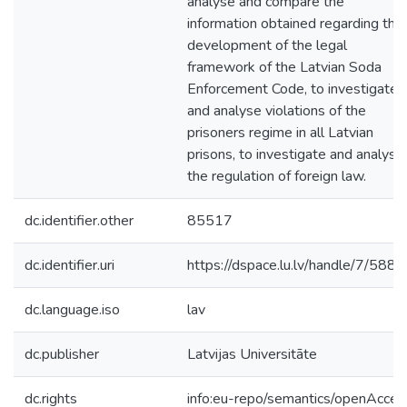
analyse and compare the
information obtained regarding the
development of the legal
framework of the Latvian Soda
Enforcement Code, to investigate
and analyse violations of the
prisoners regime in all Latvian
prisons, to investigate and analyse
the regulation of foreign law.
dc.identifier.other
85517
dc.identifier.uri
https://dspace.lu.lv/handle/7/588
dc.language.iso
lav
dc.publisher
Latvijas Universitāte
dc.rights
info:eu-repo/semantics/openAcces