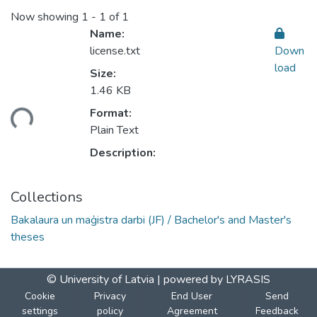
Now showing
1 - 1 of 1
Name:
license.txt
Down
load
Size:
1.46 KB
ding...
Format:
Plain Text
Description:
Collections
Bakalaura un maģistra darbi (JF) / Bachelor's and Master's
theses
© University of Latvia |
powered by LYRASIS
Cookie
Privacy
End User
Send
settings
policy
Agreement
Feedback