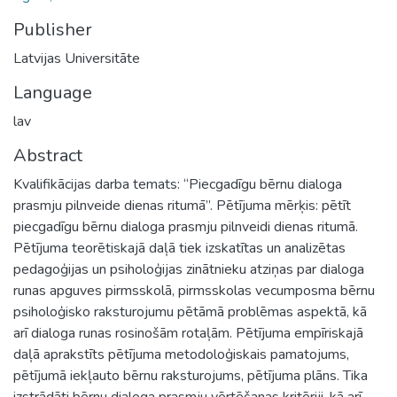
Publisher
Latvijas Universitāte
Language
lav
Abstract
Kvalifikācijas darba temats: “Piecgadīgu bērnu dialoga
prasmju pilnveide dienas ritumā”. Pētījuma mērķis: pētīt
piecgadīgu bērnu dialoga prasmju pilnveidi dienas ritumā.
Pētījuma teorētiskajā daļā tiek izskatītas un analizētas
pedagoģijas un psiholoģijas zinātnieku atziņas par dialoga
runas apguves pirmsskolā, pirmsskolas vecumposma bērnu
psiholoģisko raksturojumu pētāmā problēmas aspektā, kā
arī dialoga runas rosinošām rotaļām. Pētījuma empīriskajā
daļā aprakstīts pētījuma metodoloģiskais pamatojums,
pētījumā iekļauto bērnu raksturojums, pētījuma plāns. Tika
izstrādāti bērnu dialoga prasmju vērtēšanas kritēriji, kā arī