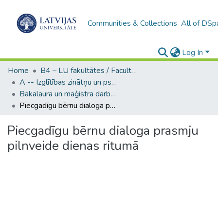
Communities & Collections
All of DSp
Log In
Home
B4 – LU fakultātes / Faculties of the UL
A -- Izglītības zinātņu un psiholoģijas fakultāte / Faculty of Education Sciences and Psychology
Bakalaura un maģistra darbi (PPMF) / Bachelor's and Master's theses
Piecgadīgu bērnu dialoga prasmju pilnveide dienas ritumā
Piecgadīgu bērnu dialoga prasmju
pilnveide dienas ritumā