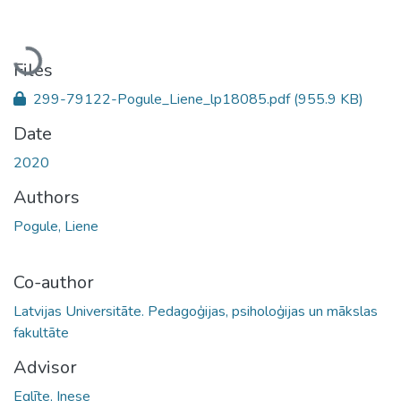
Loading...
Files
299-79122-Pogule_Liene_lp18085.pdf
(955.9 KB)
Date
2020
Authors
Pogule, Liene
Co-author
Latvijas Universitāte. Pedagoģijas, psiholoģijas un mākslas
fakultāte
Advisor
Eglīte, Inese