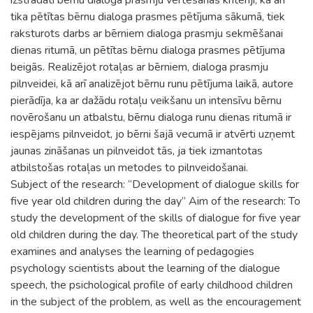
tika pētītas bērnu dialoga prasmes pētījuma sākumā, tiek
raksturots darbs ar bērniem dialoga prasmju sekmēšanai
dienas ritumā, un pētītas bērnu dialoga prasmes pētījuma
beigās. Realizējot rotaļas ar bērniem, dialoga prasmju
pilnveidei, kā arī analizējot bērnu runu pētījuma laikā, autore
pierādīja, ka ar dažādu rotaļu veikšanu un intensīvu bērnu
novērošanu un atbalstu, bērnu dialoga runu dienas ritumā ir
iespējams pilnveidot, jo bērni šajā vecumā ir atvērti uzņemt
jaunas zināšanas un pilnveidot tās, ja tiek izmantotas
atbilstošas rotaļas un metodes to pilnveidošanai.
Subject of the research: “Development of dialogue skills for
five year old children during the day” Aim of the research: To
study the development of the skills of dialogue for five year
old children during the day. The theoretical part of the study
examines and analyses the learning of pedagogies
psychology scientists about the learning of the dialogue
speech, the psichological profile of early childhood children
in the subject of the problem, as well as the encouragement