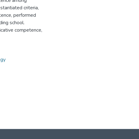
etence among
antiated criteria,
etence, performed
ding school.
icative competence,
ogy