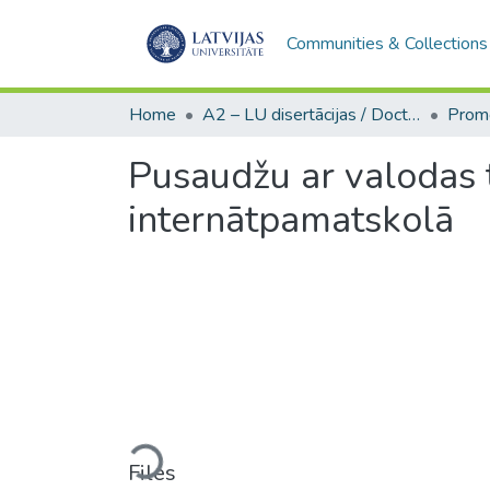
Communities & Collections
Home
A2 – LU disertācijas / Doctoral theses UL
Pusaudžu ar valodas 
internātpamatskolā
Loading...
Files