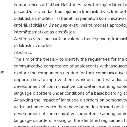
kompetences attīstībai. Balstoties uz noteiktajām likumīb
pusaudžu ar valodas traucējumiem komunikatīvās kompete
didaktiskais modelis, izstrādāti un pamatoti komunikatīv
kritēriji, rādītāji un līmeņu apraksti, veikta modeļa aprobāci
internātpamatskolas apstākļos.
Atslēgas vārdi: pusaudži ar valodas traucējumiem, komun
didaktiskais modelis.
Abstract.
The aim of the thesis – to identify the regularities for th
communicative competence of adolescents with language 
 un
explore the components needed for their communicative ac
opportunities to improve them, work out and test a didact
development of communicative competence among adole
language disorders under conditions of a basic boarding s
Analyzing the impact of language disorders on personali
within action research there have been determined obstac
development of communicative competence among adole
language disorders. Basing on the identified regularities t