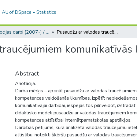
All of DSpace
Statistics
Promocijas darbi (2007-) / Theses PhD
Pusaudžu ar valodas traucējumiem komunikatīvās kompetences attīstība internātpamatskolā
traucējumiem komunikatīvās 
Abstract
Anotācija.
Darba mērķis – apzināt pusaudžu ar valodas traucējumiem
kompetences veidošanās likumības, izpētīt nepieciešam
komunikatīvajai darbībai, iespējas tos pilnveidot, izstrādāt
didaktisko modeli pusaudžu ar valodas traucējumiem kom
kompetences attīstībai internātpamatskolas apstākļos.
Darbības pētījums, kurā analizēta valodas traucējumu iet
attīstību, noteikti šķēršļi pusaudžu ar valodas traucējumi