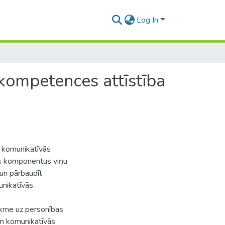
Log In
kompetences attīstība
 komunikatīvās
os komponentus viņu
 un pārbaudīt
unikatīvās
ekme uz personības
em komunikatīvās