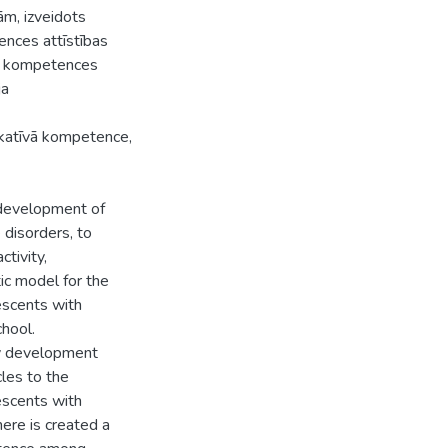
ām, izveidots
nces attīstības
ās kompetences
ja
ikatīvā kompetence,
e development of
disorders, to
tivity,
ic model for the
scents with
chool.
ty development
les to the
scents with
here is created a