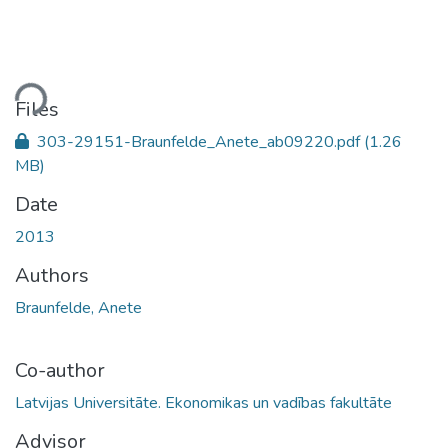
ding...
Files
303-29151-Braunfelde_Anete_ab09220.pdf
(1.26
MB)
Date
2013
Authors
Braunfelde, Anete
Co-author
Latvijas Universitāte. Ekonomikas un vadības fakultāte
Advisor