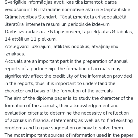
Svarīgākie informācijas avoti, kas tika izmantoti darba
veidošanā ir LR izstrādātie normatīvie akti un Starptautiskie
Grāmatvedības Standarti. Tāpat izmantota arī specializētā
literatūra, interneta resursi un periodiskie izdevumi.
Darbs izstrādāts uz 78 lapaspusēm, tajā iekļautas 8 tabulas,
14 attēli un 11 pielikumi.
Atslēgvārdi: uzkrājumi, atliktais nodoklis, atvaļinājumu
izmaksas.
Accruals are an important part in the preparation of annual
reports of a partnership. The formation of accruals may
significantly affect the credibility of the information provided
in the reports, thus, it is important to understand the
character and basis of the formation of the accruals.
The aim of the diploma paper is to study the character of the
formation of the accruals, their acknowledgement and
evaluation criteria; to determine the necessity of reflection
of accruals in financial statements; as well as to find existing
problems and to give suggestion on how to solve them.
The most important sources of information used in the paper