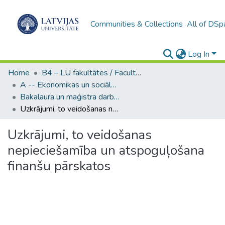
Communities & Collections
All of DSp
Log In
Home
B4 – LU fakultātes / Faculties of the UL
A -- Ekonomikas un sociālo zinātņu fakultāte / Faculty of Economics and Social Sciences
Bakalaura un maģistra darbi (ESZF) / Bachelor's and Master's theses
Uzkrājumi, to veidošanas nepieciešamība un atspoguļošana finanšu pārskatos
Uzkrājumi, to veidošanas
nepieciešamība un atspoguļošana
finanšu pārskatos