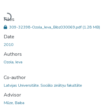
Loading...
Files
309-32398-Ozola_Ieva_Bibz030069.pdf
(1.28 MB)
Date
2010
Authors
Ozola, Ieva
Co-author
Latvijas Universitāte. Sociālo zinātņu fakultāte
Advisor
Mūze, Baiba