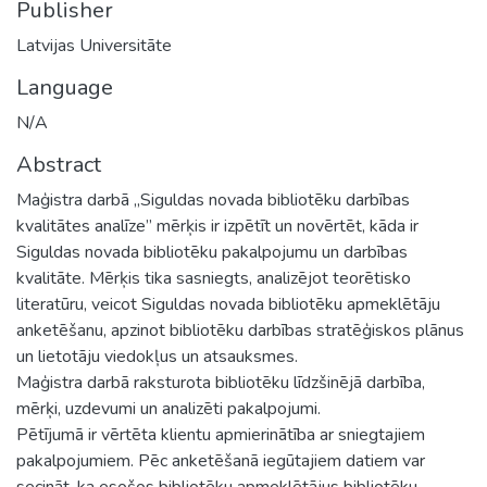
Publisher
Latvijas Universitāte
Language
N/A
Abstract
Maģistra darbā „Siguldas novada bibliotēku darbības
kvalitātes analīze” mērķis ir izpētīt un novērtēt, kāda ir
Siguldas novada bibliotēku pakalpojumu un darbības
kvalitāte. Mērķis tika sasniegts, analizējot teorētisko
literatūru, veicot Siguldas novada bibliotēku apmeklētāju
anketēšanu, apzinot bibliotēku darbības stratēģiskos plānus
un lietotāju viedokļus un atsauksmes.
Maģistra darbā raksturota bibliotēku līdzšinējā darbība,
mērķi, uzdevumi un analizēti pakalpojumi.
Pētījumā ir vērtēta klientu apmierinātība ar sniegtajiem
pakalpojumiem. Pēc anketēšanā iegūtajiem datiem var
secināt, ka esošos bibliotēku apmeklētājus bibliotēku