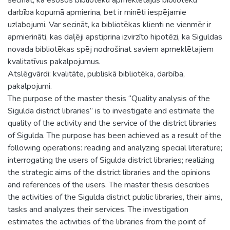
darbība kopumā apmierina, bet ir minēti iespējamie
uzlabojumi. Var secināt, ka bibliotēkas klienti ne vienmēr ir
apmierināti, kas daļēji apstiprina izvirzīto hipotēzi, ka Siguldas
novada bibliotēkas spēj nodrošinat saviem apmeklētajiem
kvalitatīvus pakalpojumus.
Atslēgvārdi: kvalitāte, publiskā bibliotēka, darbība,
pakalpojumi.
The purpose of the master thesis “Quality analysis of the
Sigulda district libraries” is to investigate and estimate the
quality of the activity and the service of the district libraries
of Sigulda. The purpose has been achieved as a result of the
following operations: reading and analyzing special literature;
interrogating the users of Sigulda district libraries; realizing
the strategic aims of the district libraries and the opinions
and references of the users. The master thesis describes
the activities of the Sigulda district public libraries, their aims,
tasks and analyzes their services. The investigation
estimates the activities of the libraries from the point of