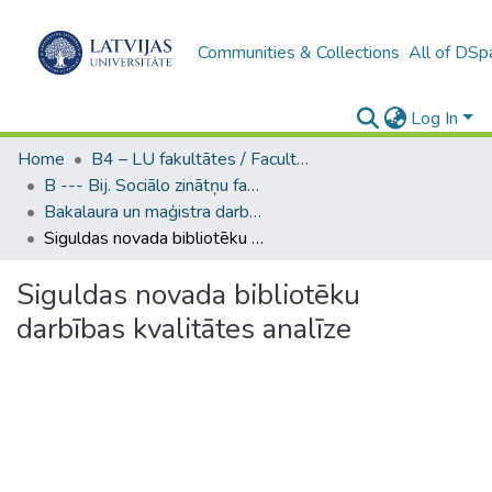
Communities & Collections
All of DSp
Log In
Home
B4 – LU fakultātes / Faculties of the UL
B --- Bij. Sociālo zinātņu fakultātes noslēguma darbi / Faculty of Social Sciences - Graduate works
Bakalaura un maģistra darbi (SZF) / Bachelor's and Master's theses
Siguldas novada bibliotēku darbības kvalitātes analīze
Siguldas novada bibliotēku
darbības kvalitātes analīze