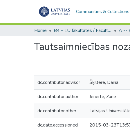
Communities & Collections
Home
B4 – LU fakultātes / Faculties of the UL
Tautsaimniecības noza
dc.contributor.advisor
Šķiltere, Daina
dc.contributor.author
Jenerte, Zane
dc.contributor.other
Latvijas Universitāt
dc.date.accessioned
2015-03-23T13:5