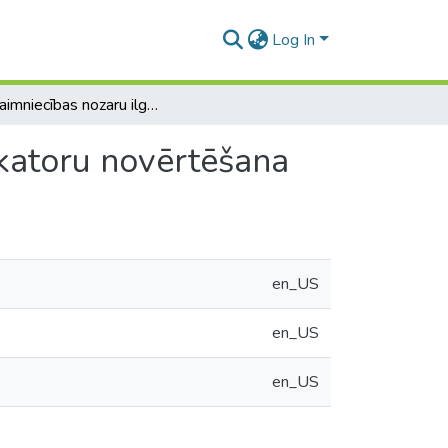
Log In
Tautsaimniecības nozaru ilgtspējīgas attīstības indikatoru novērtēšana
ikatoru novērtēšana
en_US
en_US
en_US