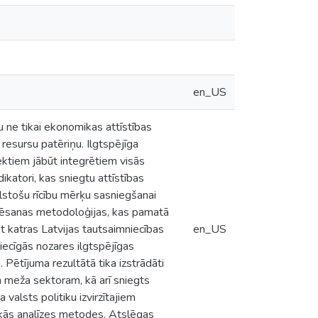
en_US
ētu ne tikai ekonomikas attīstības
resursu patēriņu. Ilgtspējīga
pektiem jābūt integrētiem visās
dikatori, kas sniegtu attīstības
lstošu rīcību mērķu sasniegšanai
ērtēsanas metodoloģijas, kas pamatā
t katras Latvijas tautsaimniecības
en_US
tiecīgās nozares ilgtspējīgas
 Pētījuma rezultātā tika izstrādāti
n meža sektoram, kā arī sniegts
 valsts politiku izvirzītajiem
tiskās analīzes metodes. Atslēgas