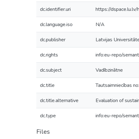
dc.identifier.uri
https://dspace.lu.l
dc.language.iso
N/A
dc.publisher
Latvijas Universitāt
dc.rights
info:eu-repo/seman
dc.subject
Vadībzinātne
dc.title
Tautsaimniecības noz
dc.title.alternative
Evaluation of sustai
dc.type
info:eu-repo/semant
Files