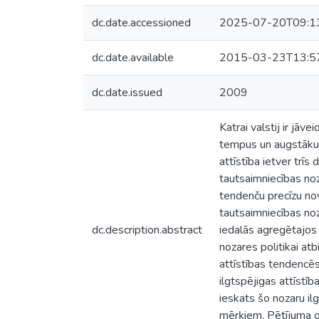
dc.date.accessioned
2025-07-20T09:1
dc.date.available
2015-03-23T13:5
dc.date.issued
2009
Katrai valstij ir jāv
tempus un augstāku d
attīstība ietver trī
tautsaimniecības noza
tendenču precīzu no
tautsaimniecības noz
dc.description.abstract
iedalās agregētajos 
nozares politikai atb
attīstības tendencēs 
ilgtspējigas attīstī
ieskats šo nozaru ilg
mērķiem. Pētījuma da