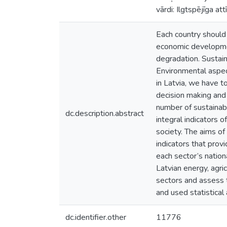
vārdi: Ilgtspējīga at
Each country should
economic developmen
degradation. Sustai
Environmental aspec
in Latvia, we have t
decision making and 
number of sustainab
dc.description.abstract
integral indicators 
society. The aims of
indicators that prov
each sector’s nation
Latvian energy, agri
sectors and assess th
and used statistical
dc.identifier.other
11776