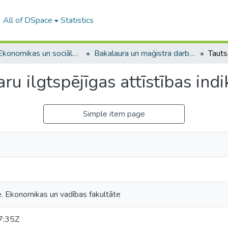
All of DSpace
Statistics
A -- Ekonomikas un sociālo zinātņu fakultāte / Faculty of Economics and Social Sciences
Bakalaura un maģistra darbi (ESZF) / Bachelor's and Master's theses
ru ilgtspējīgas attīstības ind
Simple item page
e. Ekonomikas un vadības fakultāte
7:35Z