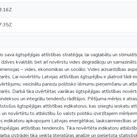
3:16Z
7:35Z
eido sava ilgtspējīgas attīstības stratēģija, lai saglabātu un stimul
zīves kvalitāti, bet arī novērstu vides degradāciju un samazināts 
s dimensijas – vides, ekonomikas un sociālo. Vides aizsardzības as
rēs. Lai novērtētu Latvijas attīstības ilgtspējību ir jāatrod tādi in
vērtējumu, veicinātu pareizu politisko lēmumu pieņemšanu un atbi
arēs. Darbā tika izvērtētas vairākas ilgtspējīgas attīstības nov
indeksos un integrālu tendenču rādītājos. Pētījuma mērķis ir atras
ilstošus ilgtspējīgas attīstības indikatorus, kas sniegtu ieskatu at
un novērtētu to atbilstību šo valsts politiku izvirzītajiem mērķiem.
bas indikatoru apkopojumi Latvijas energētikas, lauksaimniecības u
tspējīgas attīstības tendencēs. Tika novērtēta indikatoru atbilstība
rba izstrādei tika veikta literatūras analīze un pielietota statis