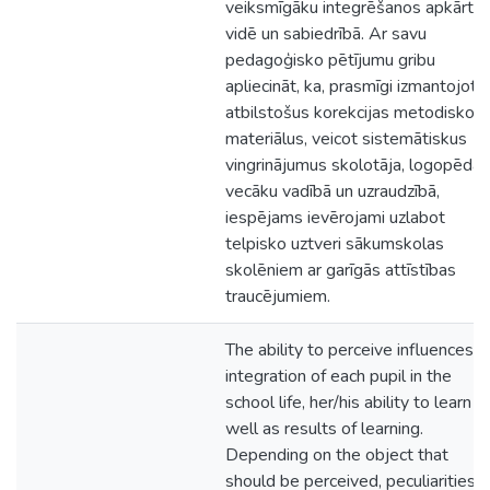
veiksmīgāku integrēšanos apkārtēj
vidē un sabiedrībā. Ar savu
pedagoģisko pētījumu gribu
apliecināt, ka, prasmīgi izmantojot
atbilstošus korekcijas metodiskos
materiālus, veicot sistemātiskus
vingrinājumus skolotāja, logopēda,
vecāku vadībā un uzraudzībā,
iespējams ievērojami uzlabot
telpisko uztveri sākumskolas
skolēniem ar garīgās attīstības
traucējumiem.
The ability to perceive influences
integration of each pupil in the
school life, her/his ability to learn a
well as results of learning.
Depending on the object that
should be perceived, peculiarities o