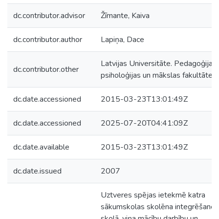
dc.contributor.advisor
Žīmante, Kaiva
dc.contributor.author
Lapiņa, Dace
Latvijas Universitāte. Pedagoģijas,
dc.contributor.other
psiholoģijas un mākslas fakultāte
dc.date.accessioned
2015-03-23T13:01:49Z
dc.date.accessioned
2025-07-20T04:41:09Z
dc.date.available
2015-03-23T13:01:49Z
dc.date.issued
2007
Uztveres spējas ietekmē katra
sākumskolas skolēna integrēšanos
skolā, viņa mācību darbību un