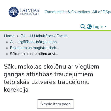
Communities & Collections
All of DSp
Log In
Home
B4 – LU fakultātes / Faculties of the UL
A -- Izglītības zinātņu un psiholoģijas fakultāte / Faculty of Education Sciences and Psychology
Bakalaura un maģistra darbi (PPMF) / Bachelor's and Master's theses
Sākumskolas skolēnu ar viegliem garīgās attīstības traucējumiem telpiskās uztveres traucējumu korekcija
Sākumskolas skolēnu ar viegliem
garīgās attīstības traucējumiem
telpiskās uztveres traucējumu
korekcija
Simple item page