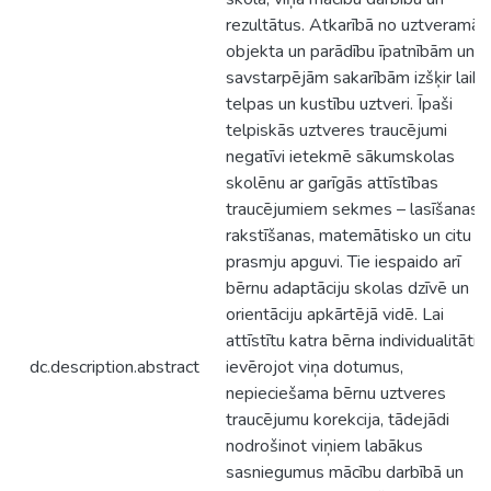
rezultātus. Atkarībā no uztveramā
objekta un parādību īpatnībām un
savstarpējām sakarībām izšķir laika
telpas un kustību uztveri. Īpaši
telpiskās uztveres traucējumi
negatīvi ietekmē sākumskolas
skolēnu ar garīgās attīstības
traucējumiem sekmes – lasīšanas,
rakstīšanas, matemātisko un citu
prasmju apguvi. Tie iespaido arī
bērnu adaptāciju skolas dzīvē un
orientāciju apkārtējā vidē. Lai
attīstītu katra bērna individualitāti
dc.description.abstract
ievērojot viņa dotumus,
nepieciešama bērnu uztveres
traucējumu korekcija, tādejādi
nodrošinot viņiem labākus
sasniegumus mācību darbībā un