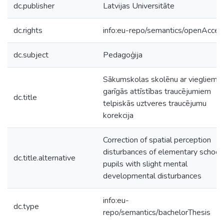
dc.publisher
Latvijas Universitāte
dc.rights
info:eu-repo/semantics/openAcces
dc.subject
Pedagoģija
Sākumskolas skolēnu ar viegliem
garīgās attīstības traucējumiem
dc.title
telpiskās uztveres traucējumu
korekcija
Correction of spatial perception
disturbances of elementary school
dc.title.alternative
pupils with slight mental
developmental disturbances
info:eu-
dc.type
repo/semantics/bachelorThesis