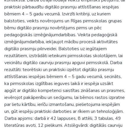
praktiski pārbaudītu digitālo prasmju attīstīšanas iespējas
bērniem 4 – 5 gadu vecumā. Izvirzīti kritēriji, uz kuriem
balstoties, veikts novērojums un Rīgas pirmsskolas grupas
bērnu digitālo prasmju novērtējums pirms un pēc
pedagoģiskās izmēģinājumdarbības. Veikta pedagoģiskā
izmēģinājumdarbība, iekļaujot mācību procesā aktivitātes
digitālo prasmju pilnveidei. Balstoties uz iegūtajiem
rezultātiem, izstrādāti ieteikumi pirmsskolas skolotājiem, lai
veicinātu digitālo caurviju prasmju apguvi pirmsskolā. Darba
rezultāti: teorētiski un praktiski izpētot digitālo prasmju
attīstīšanas iespējas bērniem 4 – 5 gadu vecumā, secināts,
ka pirmsskolas izglītības ieguves laikā ir iespēja uzsākt
apgūt ar digitālo kompetenci saistītas zināšanas un prasmes,
ievērojot pakāpenību un secīgumu, lai bērnos rastos izpratne
par lietu kārtību, ierīču izmantošanu, pielietojuma iespējām
un, gūt iespēju praktiski darboties ar rīkiem un tehnoloģijām.
Darba apjoms: darbā ir 42 lappuses, 8 attēli, 3 tabulas, 49
literatūras avoti, 12 pielikumi. Atslēgvārdi: digitālās caurviju