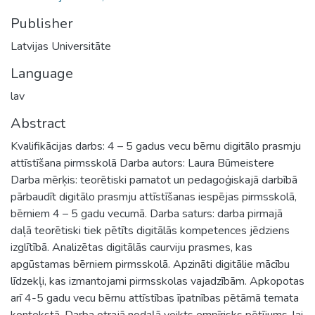
Publisher
Latvijas Universitāte
Language
lav
Abstract
Kvalifikācijas darbs: 4 – 5 gadus vecu bērnu digitālo prasmju
attīstīšana pirmsskolā Darba autors: Laura Būmeistere
Darba mērķis: teorētiski pamatot un pedagoģiskajā darbībā
pārbaudīt digitālo prasmju attīstīšanas iespējas pirmsskolā,
bērniem 4 – 5 gadu vecumā. Darba saturs: darba pirmajā
daļā teorētiski tiek pētīts digitālās kompetences jēdziens
izglītībā. Analizētas digitālās caurviju prasmes, kas
apgūstamas bērniem pirmsskolā. Apzināti digitālie mācību
līdzekļi, kas izmantojami pirmsskolas vajadzībām. Apkopotas
arī 4-5 gadu vecu bērnu attīstības īpatnības pētāmā temata
kontekstā. Darba otrajā nodaļā veikts empīrisks pētījums, lai