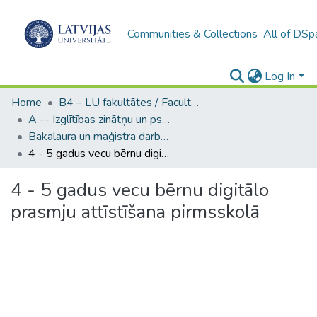
Communities & Collections
All of DSp
Log In
Home
B4 – LU fakultātes / Faculties of the UL
A -- Izglītības zinātņu un psiholoģijas fakultāte / Faculty of Education Sciences and Psychology
Bakalaura un maģistra darbi (PPMF) / Bachelor's and Master's theses
4 - 5 gadus vecu bērnu digitālo prasmju attīstīšana pirmsskolā
4 - 5 gadus vecu bērnu digitālo
prasmju attīstīšana pirmsskolā