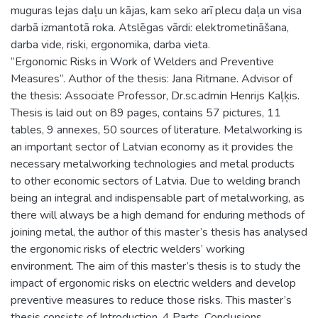
muguras lejas daļu un kājas, kam seko arī plecu daļa un visa
darbā izmantotā roka. Atslēgas vārdi: elektrometināšana,
darba vide, riski, ergonomika, darba vieta.
“Ergonomic Risks in Work of Welders and Preventive
Measures”. Author of the thesis: Jana Ritmane. Advisor of
the thesis: Associate Professor, Dr.sc.admin Henrijs Kaļķis.
Thesis is laid out on 89 pages, contains 57 pictures, 11
tables, 9 annexes, 50 sources of literature. Metalworking is
an important sector of Latvian economy as it provides the
necessary metalworking technologies and metal products
to other economic sectors of Latvia. Due to welding branch
being an integral and indispensable part of metalworking, as
there will always be a high demand for enduring methods of
joining metal, the author of this master’s thesis has analysed
the ergonomic risks of electric welders’ working
environment. The aim of this master’s thesis is to study the
impact of ergonomic risks on electric welders and develop
preventive measures to reduce those risks. This master’s
thesis consists of Introduction, 4 Parts, Conclusions,