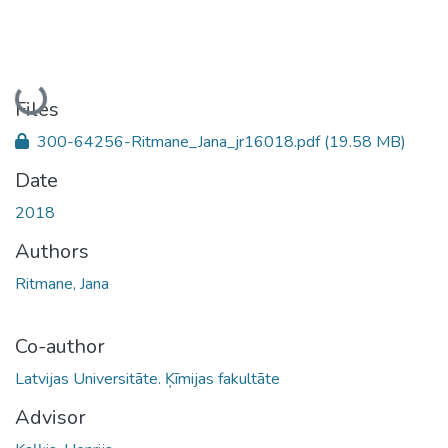
Loading...
Files
300-64256-Ritmane_Jana_jr16018.pdf
(19.58 MB)
Date
2018
Authors
Ritmane, Jana
Co-author
Latvijas Universitāte. Ķīmijas fakultāte
Advisor