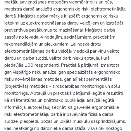
metālu savienošanas metodēm vienmēr ir bijis un būs,
maģistra darbā analizēti ergonomiskie riski elektrometinātāju
darbā. Maģistra darba mērķis ir izpētīt ergonomisko risku
ietekmi uz elektrometināšanas darbu veicējiem un izstrādāt
preventīvus pasākumus to mazināšanai. Maģistra darbs
sastāv no ievada, 4 nodaļām, secinājumiem, praktiskām
rekomendācijām un pielikumiem. Lai noskaidrotu
elektrometināšanas darbu veicēju viedokli par viņu veikto
darbu un darba slodzi, veikta darbinieku aptauja, kurā
piedalījās 100 respondenti. Praktiskā pētījumā izmantota
gan vispārīgo risku analīze, gan specializētās ergonomisko
risku novērtēšanas metodes, gan arī eksperimentālās
(objektīvās) metodes - sirdsdarbības monitorings un soļu
monitorings. Aptaujā un praktiskā pētījumā iegūtie rezultāti,
kā arī literatūras un zinātnisko publikāciju analīzē iegūtā
informācija, autorei ļauj secināt, ka galvenie ergonomiskie
riski elektrometinātāju darbā ir palielināta fiziska darba
slodze, piespiedu pozas un lokāls muskuļu sasprindzinājums,
kas, neatkarīgi no darbinieka darba stāža, visvairāk noslogo