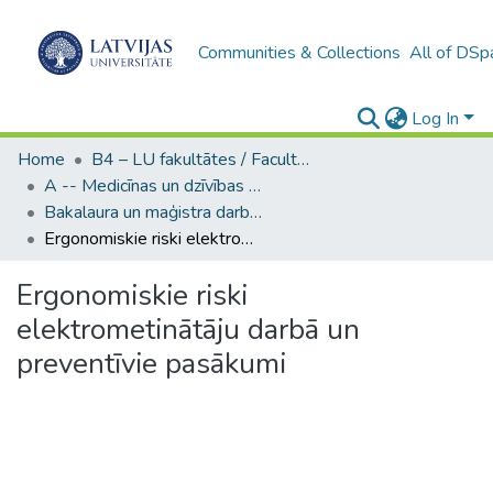
Communities & Collections
All of DSp
Log In
Home
B4 – LU fakultātes / Faculties of the UL
A -- Medicīnas un dzīvības zinātņu fakultāte / Faculty of Medicine and Life Sciences
Bakalaura un maģistra darbi (MDZF) / Bachelor's and Master's theses
Ergonomiskie riski elektrometinātāju darbā un preventīvie pasākumi
Ergonomiskie riski
elektrometinātāju darbā un
preventīvie pasākumi