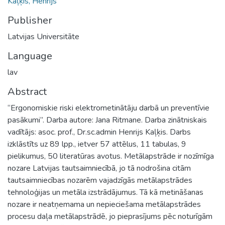
Kaļķis, Henrijs
Publisher
Latvijas Universitāte
Language
lav
Abstract
“Ergonomiskie riski elektrometinātāju darbā un preventīvie
pasākumi”. Darba autore: Jana Ritmane. Darba zinātniskais
vadītājs: asoc. prof., Dr.sc.admin Henrijs Kaļķis. Darbs
izklāstīts uz 89 lpp., ietver 57 attēlus, 11 tabulas, 9
pielikumus, 50 literatūras avotus. Metālapstrāde ir nozīmīga
nozare Latvijas tautsaimniecībā, jo tā nodrošina citām
tautsaimniecības nozarēm vajadzīgās metālapstrādes
tehnoloģijas un metāla izstrādājumus. Tā kā metināšanas
nozare ir neatņemama un nepieciešama metālapstrādes
procesu daļa metālapstrādē, jo pieprasījums pēc noturīgām