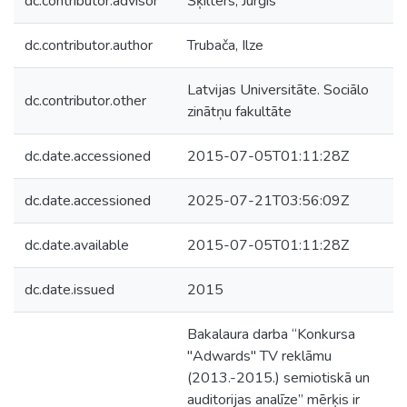
dc.contributor.advisor
Šķilters, Jurģis
dc.contributor.author
Trubača, Ilze
Latvijas Universitāte. Sociālo
dc.contributor.other
zinātņu fakultāte
dc.date.accessioned
2015-07-05T01:11:28Z
dc.date.accessioned
2025-07-21T03:56:09Z
dc.date.available
2015-07-05T01:11:28Z
dc.date.issued
2015
Bakalaura darba “Konkursa
"Adwards" TV reklāmu
(2013.-2015.) semiotiskā un
auditorijas analīze” mērķis ir