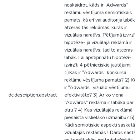
noskaidrot, kāds ir “Adwards”
reklāmu vēstījuma semiotiskais
pamats, kā arī vai auditorija labāk
atceras tās reklāmas, kurās ir
vizuālais naratīvs. Pētījumā izvirzītā
hipotēze- ja vizuālajā reklāmā ir
vizuālais naratīvs, tad to atceras
labāk. Lai apstiprinātu hipotēzi-
izvirzīti 4 pētnieciskie jautājumi:
1)Kas ir “Adwards” konkursa
reklāmu vēstījuma pamats? 2) Kād
ir “Adwards” vizuālo vēstījumu
dc.description.abstract
efektivitāte? 3) Ar ko viena
“Adwards” reklāma ir labāka par
otru ? 4) Kas vizuālajās reklāmā
piesaista vislielāko uzmanību? 5)
Kādi semiotiskie aspekti saskatāmi
vizuālajās reklāmās? Darbs sastāv