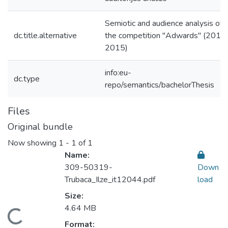
Semiotic and audience analysis of
dc.title.alternative
the competition "Adwards" (2013
2015)
info:eu-
dc.type
repo/semantics/bachelorThesis
Files
Original bundle
Now showing
1 - 1 of 1
Name:
309-50319-
Down
Trubaca_Ilze_it12044.pdf
load
Size:
4.64 MB
oading...
Format: