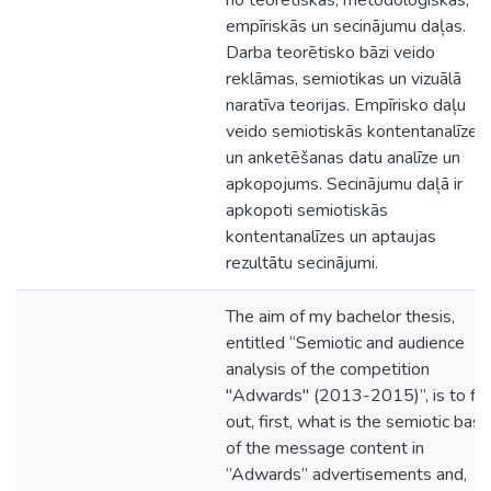
no teorētiskās, metodoloģiskās,
empīriskās un secinājumu daļas.
Darba teorētisko bāzi veido
reklāmas, semiotikas un vizuālā
naratīva teorijas. Empīrisko daļu
veido semiotiskās kontentanalīzes
un anketēšanas datu analīze un
apkopojums. Secinājumu daļā ir
apkopoti semiotiskās
kontentanalīzes un aptaujas
rezultātu secinājumi.
The aim of my bachelor thesis,
entitled “Semiotic and audience
analysis of the competition
"Adwards" (2013-2015)”, is to fin
out, first, what is the semiotic basi
of the message content in
“Adwards” advertisements and,