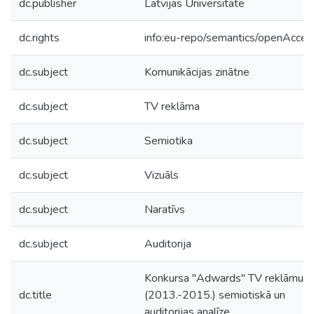
dc.publisher
Latvijas Universitāte
dc.rights
info:eu-repo/semantics/openAcces
dc.subject
Komunikācijas zinātne
dc.subject
TV reklāma
dc.subject
Semiotika
dc.subject
Vizuāls
dc.subject
Naratīvs
dc.subject
Auditorija
Konkursa "Adwards" TV reklāmu
dc.title
(2013.-2015.) semiotiskā un
auditorijas analīze