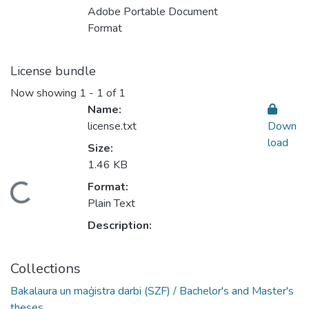
Adobe Portable Document
Format
License bundle
Now showing
1 - 1 of 1
Name:
license.txt
Down
load
Size:
1.46 KB
Format:
oading...
Plain Text
Description:
Collections
Bakalaura un maģistra darbi (SZF) / Bachelor's and Master's
theses