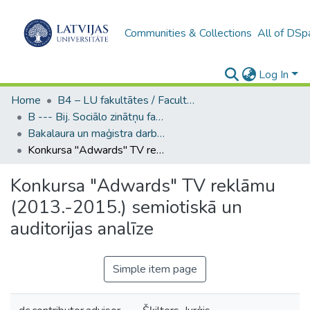
Communities & Collections
All of DSp
Log In
Home
B4 – LU fakultātes / Faculties of the UL
B --- Bij. Sociālo zinātņu fakultātes noslēguma darbi / Faculty of Social Sciences - Graduate works
Bakalaura un maģistra darbi (SZF) / Bachelor's and Master's theses
Konkursa "Adwards" TV reklāmu (2013.-2015.) semiotiskā un auditorijas analīze
Konkursa "Adwards" TV reklāmu
(2013.-2015.) semiotiskā un
auditorijas analīze
Simple item page