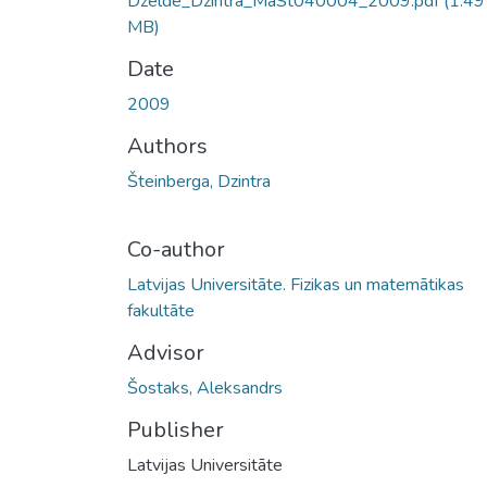
Dzelde_Dzintra_MaSt040004_2009.pdf
(1.49
MB)
Date
2009
Authors
Šteinberga, Dzintra
Co-author
Latvijas Universitāte. Fizikas un matemātikas
fakultāte
Advisor
Šostaks, Aleksandrs
Publisher
Latvijas Universitāte