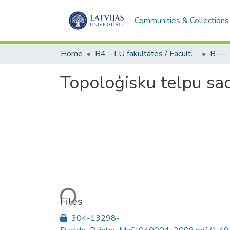
Communities & Collections
Home
B4 – LU fakultātes / Faculties of the UL
Topoloģisku telpu sad
Loading...
Files
304-13298-