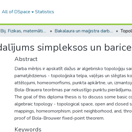
All of DSpace
Statistics
B --- Bij. Fizikas, matemātikas un optometrijas fakultātes studentu noslēguma darbi / Faculty of Physics, Mathematics and Optometry - Graduate works
Bakalaura un maģistra darbi (FMOF) / Bachelor's and Master's theses
alījums simpleksos un barice
Abstract
Darba mērķis ir apskatīt dažus ar algebrisko topoloģiju sai
pamatjēdzienus - topoloģiska telpa, vaļējas un slēgtas ko
attēlojumi, homeomorfisms, punkta apkārtne, un, izmantojot
Bola-Brauera teorēmas par nekustīgo punktu pierādījumu.
The goal of this diploma thesis is to discuss some basic 
algebraic topology - topological space, open and closed s
mappings, homeomorphism, point neighborhood, and, thro
proof of Bola-Brouwer fixed-point theorem.
Keywords