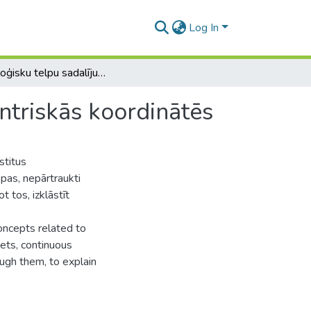
Log In
Topoloģisku telpu sadalījums simpleksos un baricentriskās koordinātēs
ntriskās koordinātēs
stitus
pas, nepārtraukti
 tos, izklāstīt
concepts related to
ets, continuous
ugh them, to explain